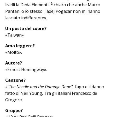
livelli la Deda Elementi. È chiaro che anche Marco
Pantani o lo stesso Tadej Po­gacar non mi hanno
lasciato indifferente».
Un posto del cuore?
«Taiwan».
Ama leggere?
«Molto».
Autore?
«Ernest Hemingway».
Canzone?
«
“The Needle and the Damage Done”
, l’ago e il danno
fatto di Neil Young. Tra gli italiani Francesco de
Gregori».
Gruppo?
«U2 e i Red Chili Pepper».