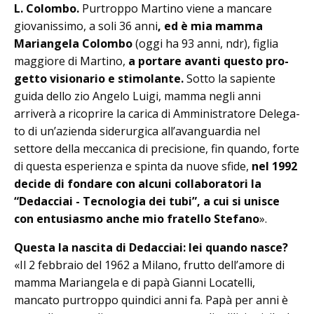
L. Colombo.
Purtroppo Martino viene a mancare
giovanissimo, a soli 36 anni
, ed è mia mamma
Mariangela Colombo
(oggi ha 93 anni, ndr), figlia
maggiore di Martino,
a portare avanti questo pro­
getto visionario e stimolante.
Sotto la sapiente
guida dello zio Angelo Lui­gi, mamma negli anni
arriverà a ricoprire la carica di Amministratore Delega­
to di un’azienda siderurgica all’avanguardia nel
settore della meccanica di precisione, fin quando, forte
di questa esperienza e spinta da nuove sfide,
nel 1992
decide di fondare con alcuni collaboratori la
“Dedacciai - Tecnologia dei tubi”, a cui si unisce
con entusiasmo anche mio fratello Stefano
».
Questa la nascita di Dedacciai: lei quando nasce?
«Il 2 febbraio del 1962 a Milano, frutto dell’amore di
mamma Mariangela e di papà Gianni Locatelli,
mancato purtroppo quindici anni fa. Papà per anni è