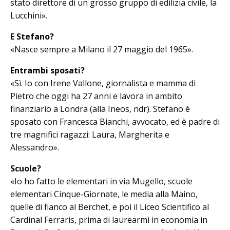
stato direttore di un grosso gruppo di edilizia civile, la
Lucchini».
E Stefano?
«Nasce sempre a Milano il 27 maggio del 1965».
Entrambi sposati?
«Sì. Io con Irene Vallone, giornalista e mamma di
Pietro che oggi ha 27 anni e lavora in ambito
finanziario a Londra (alla Ineos, ndr). Stefano è
sposato con Francesca Bianchi, avvocato, ed è pa­dre di
tre magnifici ragazzi: Laura, Mar­gherita e
Alessandro».
Scuole?
«Io ho fatto le elementari in via Mu­gello, scuole
elementari Cinque-Gior­nate, le media alla Maino,
quelle di fian­co al Berchet, e poi il Liceo Scien­tifico al
Cardinal Ferraris, prima di laurearmi in economia in