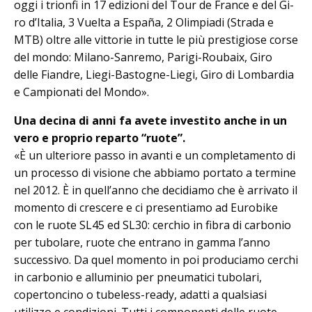
oggi i trionfi in 17 edizioni del Tour de France e del Gi­
ro d’Italia, 3 Vuelta a España, 2 Olim­piadi (Strada e
MTB) oltre alle vittorie in tutte le più prestigiose corse
del mondo: Milano-Sanremo, Parigi-Roubaix, Giro
delle Fiandre, Liegi-Bastogne-Liegi, Giro di Lombardia
e Campionati del Mondo».
Una decina di anni fa avete investito anche in un
vero e proprio reparto “ruote”.
«È un ulteriore passo in avanti e un completamento di
un processo di visione che abbiamo portato a termine
nel 2012. È in quell’anno che decidiamo che è arrivato il
momento di crescere e ci presentiamo ad Eurobike
con le ruo­te SL45 ed SL30: cerchio in fibra di carbonio
per tubolare, ruote che entrano in gamma l’anno
successivo. Da quel momento in poi produciamo cerchi
in carbonio e alluminio per pneumatici tubolari,
copertoncino o tubeless-ready, adatti a qualsiasi
utilizzo e condizioni. Tutti i componenti delle ruote