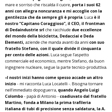
mare e sorriso che riscalda il cuore,
porta i suoi 62
anni con allegra noncuranza e mi accoglie con la
gentilezza che da sempre gli è propria
. Luca
è il
nostro “Capitano Coraggioso”, il CEO, il frontman
di Dedaindustrie srl
che racchiude
due eccellenze
del mondo della bicicletta, Dedacciai e Deda
Elementi,
aziende che manda avanti da anni
con suo
fratello Stefano, con il quale divide il cinquanta
per cento delle azioni.
Luca se­gue l’aspetto
commerciale ed economico, mentre Stefano, da buon
ingegnere nucleare, segue la parte tecnico-produttiva.
«
I nostri inizi hanno come spesso accade un altro
inizio
- mi racconta Luca Lo­catelli -. Bisogna tornare
nell’immediato dopoguerra,
quando Angelo Lui­gi
Colombo
- papà di Antonio -
coadiuvato dal fratello
Martino, fonda a Mi­lano la prima trafileria
italiana di tubi di precisione senza saldatura, la A.