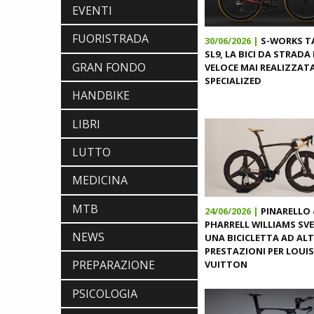
EVENTI
FUORISTRADA
30/06/2026 |
S-WORKS T
SL9, LA BICI DA STRADA 
GRAN FONDO
VELOCE MAI REALIZZAT
SPECIALIZED
HANDBIKE
LIBRI
LUTTO
MEDICINA
MTB
24/06/2026 |
PINARELLO
PHARRELL WILLIAMS SV
NEWS
UNA BICICLETTA AD ALT
PRESTAZIONI PER LOUIS
PREPARAZIONE
VUITTON
PSICOLOGIA
SCARPE
DMT. TADEJ POGACAR, LA MAGLIA