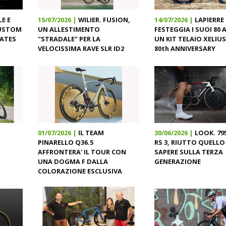
LE E
15/07/2026 |
WILIER. FUSION,
14/07/2026 |
LAPIERRE
CUSTOM
UN ALLESTIMENTO
FESTEGGIA I SUOI 80 
RATES
"STRADALE" PER LA
UN KIT TELAIO XELIU
VELOCISSIMA RAVE SLR ID2
80th ANNIVERSARY
01/07/2026 |
IL TEAM
30/06/2026 |
LOOK. 79
PINARELLO Q36.5
RS 3, RIUTTO QUELLO
AFFRONTERA' IL TOUR CON
SAPERE SULLA TERZA
UNA DOGMA F DALLA
GENERAZIONE
COLORAZIONE ESCLUSIVA