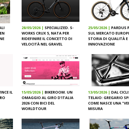
ALI
28/05/2026 |
SPECIALIZED. S-
25/05/2026 |
PARDUS 
GEN
WORKS CRUX 5, NATA PER
SUL MERCATO EUROP
ONE
RIDEFINIRE IL CONCETTO DI
STORIA DI QUALITÀ E
VELOCITÀ NEL GRAVEL
INNOVAZIONE
NCE IL
15/05/2026 |
BIKEROOM. UN
13/05/2026 |
DAL CICL
ORO
OMAGGIO AL GIRO D'ITALIA
TELAIO: GREGARIO SP
2026 CON BICI DEL
COME NASCE UNA "VE
WORLDTOUR
MISURA