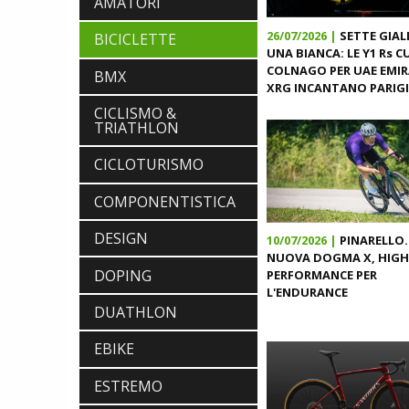
AMATORI
26/07/2026 |
SETTE GIAL
BICICLETTE
UNA BIANCA: LE Y1 Rs 
COLNAGO PER UAE EMI
BMX
XRG INCANTANO PARIGI
CICLISMO &
TRIATHLON
CICLOTURISMO
COMPONENTISTICA
DESIGN
10/07/2026 |
PINARELLO.
NUOVA DOGMA X, HIGH
DOPING
PERFORMANCE PER
L'ENDURANCE
DUATHLON
EBIKE
ESTREMO