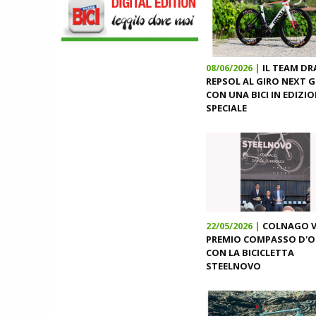
CON AIRBAG INTEGRATO
08/06/2026 |
IL TEAM DR
SCARPE
REPSOL AL GIRO NEXT 
DMT. TADEJ POGACAR, LA MAGLIA
CON UNA BICI IN EDIZI
GIALLA E UNA SPECIAL EDITION DELLA
SPECIALE
POGI'S SUPERLIGHT
COMPONENTISTICA
ULAC. COURSIER JAGER 3L, LA BORSA
AL MANUBRIO LEGGERA ED
ECONOMICA
ABBIGLIAMENTO
NALINI. APPUNTAMENTO A IBF PER
SCOPRIRE IL PRIMO PANTALONCINO
CON AIRBAG INTEGRATO
22/05/2026 |
COLNAGO VI
PREMIO COMPASSO D'
CON LA BICICLETTA
STEELNOVO