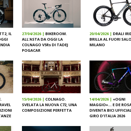
T2, IL
27/04/2026 |
BIKEROOM.
20/04/2026 |
DRALI IRI
OGGI
ALL'ASTA DA OGGI LA
BRILLA AL FUORI SAL
ANDIA
COLNAGO V5Rs DI TADEJ
MILANO
POGACAR
.
15/04/2026 |
COLNAGO.
14/04/2026 |
«OGNI
RAVEL
SVELATA LA NUOVA C72, UNA
MAGGIO»... E DE ROS
IZIONI
COMPOSIZIONE PERFETTA
DIVENTA BICI UFFICIA
STANZE
GIRO D'ITALIA 2026