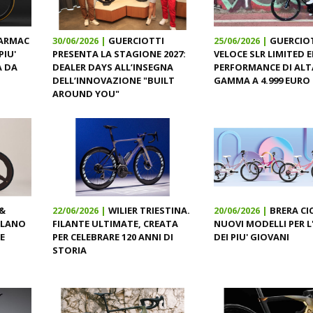
ARMAC
30/06/2026 |
GUERCIOTTI
25/06/2026 |
GUERCIOT
PIU'
PRESENTA LA STAGIONE 2027:
VELOCE SLR LIMITED E
A DA
DEALER DAYS ALL’INSEGNA
PERFORMANCE DI ALT
DELL’INNOVAZIONE "BUILT
GAMMA A 4.999 EURO
AROUND YOU"
 &
22/06/2026 |
WILIER TRIESTINA.
20/06/2026 |
BRERA CIC
ELANO
FILANTE ULTIMATE, CREATA
NUOVI MODELLI PER L
E
PER CELEBRARE 120 ANNI DI
DEI PIU' GIOVANI
STORIA