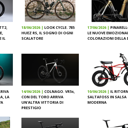
TT2,
18/06/2026 |
LOOK CYCLE. 785
17/06/2026 |
PINARELL
E,
HUEZ RS, IL SOGNO DI OGNI
LE NUOVE EMOZIONA
 IL
SCALATORE
COLORAZIONI DELLA
RRIVA
14/06/2026 |
COLNAGO. VR5s,
10/06/2026 |
IL RITOR
A, LA
CON DEL TORO ARRIVA
SALTAFOSS IN SALSA
VA
UN'ALTRA VITTORIA DI
MODERNA
PRESTIGIO