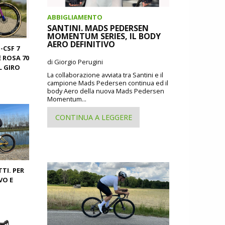
ABBIGLIAMENTO
SANTINI. MADS PEDERSEN
MOMENTUM SERIES, IL BODY
AERO DEFINITIVO
-CSF 7
E ROSA 70
di Giorgio Perugini
L GIRO
La collaborazione avviata tra Santini e il
campione Mads Pedersen continua ed il
body Aero della nuova Mads Pedersen
Momentum...
CONTINUA A LEGGERE
TI. PER
VO E