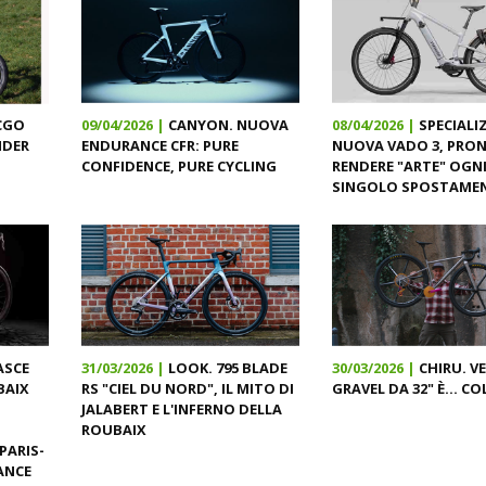
CGO
09/04/2026 |
CANYON. NUOVA
08/04/2026 |
SPECIALI
NDER
ENDURANCE CFR: PURE
NUOVA VADO 3, PRON
CONFIDENCE, PURE CYCLING
RENDERE "ARTE" OGN
SINGOLO SPOSTAME
ASCE
31/03/2026 |
LOOK. 795 BLADE
30/03/2026 |
CHIRU. V
BAIX
RS "CIEL DU NORD", IL MITO DI
GRAVEL DA 32" È... C
JALABERT E L'INFERNO DELLA
ROUBAIX
PARIS-
ANCE