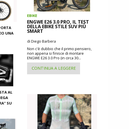
EBIKE
ENGWE E26 3.0 PRO, IL TEST
DELLA EBIKE STILE SUV PIÙ
PORTA
SMART
EO UNA
di Diego Barbera
Non c'è dubbio che il primo pensiero,
non appena si finisce di montare
ENGWE E26 3.0 Pro (in circa 30...
CONTINUA A LEGGERE
ISTA AL
IEGA
RA" SU