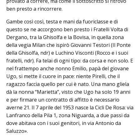
provato a correre, ma come il sottoscritto si ritrovò
ben presto a rincorrere.
Gambe così così, testa e mani da fuoriclasse e di
questo se ne accorgono ben presto i Fratelli Volta di
Dergano, tra la Ghi­solfa e la Bovisa, in quella zona
della vegia Milan che ispirò Giovanni Te­stori (Il Ponte
della Ghisolfa, ndr) e Luchino Visconti (Rocco e i suoi
fratelli, ndr). Fa telai di ogni tipo: da corsa e non solo. E
nel frattempo anche nonno Emilio, papà del giovane
Ugo, si mette il cuore in pace: niente Pirelli, che il
ragazzo faccia quello per cui è nato. Una mano gliela
dà la nonna “Marietta”, visto che Ugo ha solo 19 anni
e per firmare un contratto di affitto è necessario
averne 21. Il 7 aprile del 1953 nasce la Cicli De Rosa: via
Lanfranco della Pila 1, zo­na Niguarda, a due passi da
dove abitava con i suoi genitori, in via An­tonio da
Saluzzo».