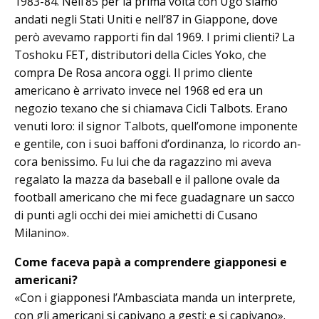
1983-84. Nell’85 per la prima volta con Ugo siamo
andati negli Stati Uni­ti e nell’87 in Giap­po­ne, dove
però avevamo rapporti fin dal 1969. I primi clienti? La
Toshoku FET, distributori della Cicles Yoko, che
compra De Rosa ancora oggi. Il primo cliente
americano è arrivato invece nel 1968 ed era un
negozio texano che si chiamava Cicli Talbots. Era­no
venuti loro: il signor Talbots, quell’omone imponente
e gentile, con i suoi baffoni d’ordinanza, lo ricordo an­
cora benissimo. Fu lui che da ragazzino mi aveva
regalato la mazza da baseball e il pallone ovale da
football americano che mi fece guadagnare un sacco
di punti agli occhi dei miei amichetti di Cusano
Milanino».
Come faceva papà a comprendere giapponesi e
americani?
«Con i giapponesi l’Ambasciata manda un interprete,
con gli americani si capivano a gesti: e si capivano».