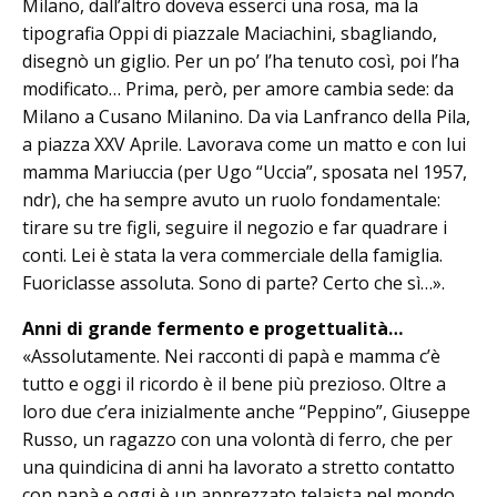
Milano, dall’altro doveva esserci una rosa, ma la
tipografia Oppi di piazzale Ma­cia­chini, sbagliando,
disegnò un giglio. Per un po’ l’ha tenuto così, poi l’ha
mo­dificato… Prima, però, per amore cambia sede: da
Milano a Cusano Mi­la­nino. Da via Lanfranco della Pila,
a piazza XXV Aprile. La­vo­rava come un matto e con lui
mamma Mariuccia (per Ugo “Uccia”, sposata nel 1957,
ndr), che ha sempre avuto un ruolo fondamentale:
tirare su tre figli, seguire il negozio e far quadrare i
conti. Lei è stata la vera commerciale della famiglia.
Fuoriclasse assoluta. Sono di par­te? Certo che sì…».
Anni di grande fermento e progettualità…
«Assolutamente. Nei racconti di papà e mamma c’è
tutto e oggi il ricordo è il bene più prezioso. Oltre a
loro due c’era inizialmente anche “Peppino”, Giuseppe
Russo, un ragazzo con una volontà di ferro, che per
una quindicina di anni ha lavorato a stretto contatto
con papà e oggi è un apprezzato telaista nel mondo