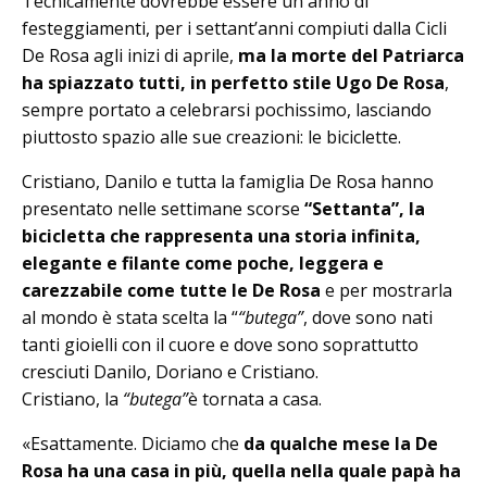
Tecnicamente dovrebbe essere un an­no di
festeggiamenti, per i settant’anni compiuti dalla Cicli
De Rosa agli inizi di aprile,
ma la morte del Patriarca
ha spiazzato tutti, in perfetto stile Ugo De Rosa
,
sempre portato a celebrarsi po­chissimo, lasciando
piuttosto spazio alle sue creazioni: le biciclette.
Cristiano, Danilo e tutta la famiglia De Rosa hanno
presentato nelle settimane scorse
“Settanta”, la
bicicletta che rappresenta una storia infinita,
elegante e filante come poche, leggera e
carezzabile come tutte le De Rosa
e per mo­strarla
al mondo è stata scelta la “
“butega”
, dove sono nati
tanti gioielli con il cuore e dove sono soprattutto
cresciuti Danilo, Doriano e Cristiano.
Cristiano, la
“butega”
è tornata a casa.
«Esattamente. Diciamo che
da qualche mese la De
Rosa ha una casa in più, quella nella quale papà ha