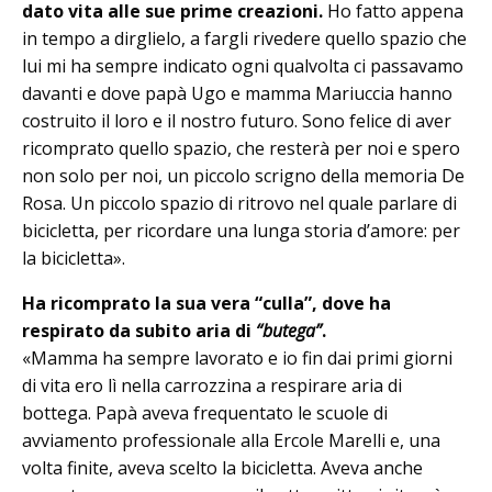
dato vita alle sue prime creazioni.
Ho fatto appena
in tempo a dirglielo, a fargli rivedere quello spazio che
lui mi ha sempre in­dicato ogni qualvolta ci passavamo
davanti e dove papà Ugo e mamma Ma­riuccia hanno
costruito il loro e il no­stro futuro. Sono felice di aver
ri­comprato quello spazio, che resterà per noi e spero
non solo per noi, un piccolo scrigno della memoria De
Rosa. Un piccolo spazio di ritrovo nel quale parlare di
bicicletta, per ricordare una lun­ga storia d’amore: per
la bicicletta».
Ha ricomprato la sua vera “culla”, dove ha
respirato da subito aria di
“butega”
.
«Mamma ha sempre lavorato e io fin dai primi giorni
di vita ero lì nella carrozzina a respirare aria di
bottega. Pa­pà aveva frequentato le scuole di
avviamento professionale alla Ercole Marelli e, una
volta finite, aveva scelto la bicicletta. Aveva anche