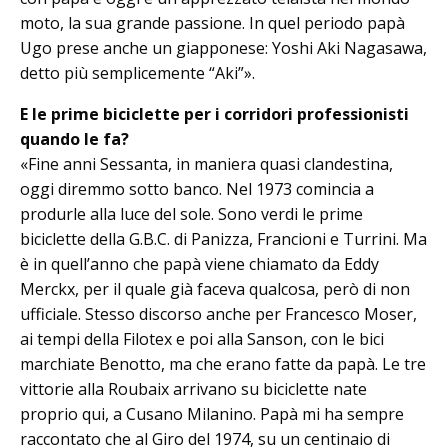
moto, la sua grande passione. In quel periodo papà
Ugo prese anche un giapponese: Yoshi Aki Na­ga­sawa,
detto più semplicemente “Aki”».
E le prime biciclette per i corridori professionisti
quando le fa?
«Fine anni Sessanta, in maniera quasi clandestina,
oggi diremmo sotto banco. Nel 1973 comincia a
produrle alla luce del sole. Sono verdi le prime
biciclette della G.B.C. di Panizza, Francioni e Turrini. Ma
è in quell’anno che papà viene chiamato da Eddy
Merckx, per il quale già faceva qualcosa, però di non
ufficiale. Stesso discorso anche per Francesco Moser,
ai tempi della Fi­lo­tex e poi alla Sanson, con le bici
marchiate Benotto, ma che erano fatte da papà. Le tre
vittorie alla Roubaix arrivano su biciclette nate
proprio qui, a Cusano Milanino. Papà mi ha sempre
raccontato che al Giro del 1974, su un centinaio di