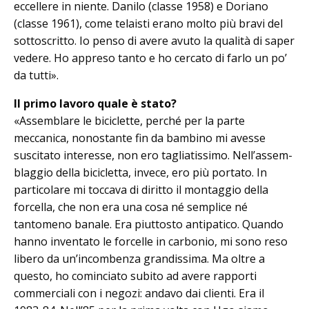
eccellere in niente. Danilo (classe 1958) e Doriano
(classe 1961), co­me telaisti erano molto più bravi del
sottoscritto. Io penso di avere avuto la qualità di saper
vedere. Ho appreso tanto e ho cercato di farlo un po’
da tutti».
Il primo lavoro quale è stato?
«Assemblare le biciclette, perché per la parte
meccanica, nonostante fin da bambino mi avesse
suscitato interesse, non ero tagliatissimo. Nell’assem­
blag­gio della bicicletta, invece, ero più portato. In
particolare mi toccava di diritto il montaggio della
forcella, che non era una cosa né semplice né
tantomeno ba­nale. Era piuttosto antipatico. Quando
hanno inventato le forcelle in carbonio, mi sono reso
libero da un’incombenza grandissima. Ma oltre a
questo, ho co­minciato subito ad avere rapporti
commerciali con i negozi: andavo dai clienti. Era il