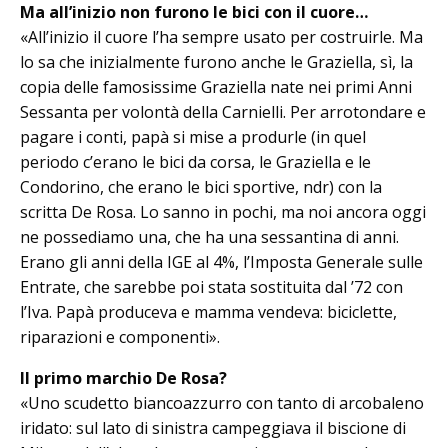
Ma all’inizio non furono le bici con il cuore…
«All’inizio il cuore l’ha sempre usato per costruirle. Ma
lo sa che inizialmente furono anche le Graziella, sì, la
co­pia delle famosissime Graziella nate nei primi Anni
Sessanta per volontà della Carnielli. Per arrotondare e
pagare i conti, papà si mise a produrle (in quel
periodo c’erano le bici da corsa, le Graziella e le
Condorino, che erano le bici sportive, ndr) con la
scritta De Ro­sa. Lo sanno in pochi, ma noi ancora oggi
ne possediamo una, che ha una sessantina di anni.
Erano gli anni della IGE al 4%, l’Imposta Generale sulle
Entrate, che sarebbe poi stata sostituita dal ’72 con
l’Iva. Papà produceva e mamma vendeva: biciclette,
riparazioni e componenti».
Il primo marchio De Rosa?
«Uno scudetto biancoazzurro con tan­to di arcobaleno
iridato: sul lato di sinistra campeggiava il biscione di