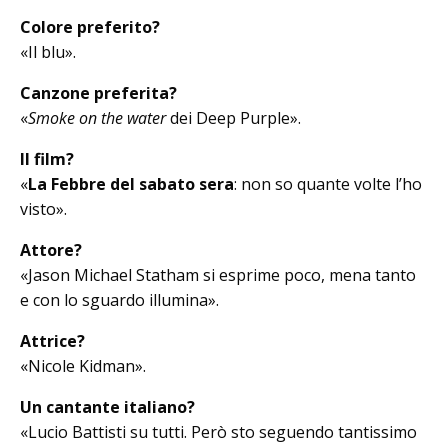
Colore preferito?
«Il blu».
Canzone preferita?
«
Smoke on the water
dei Deep Purple».
Il film?
«
La Febbre del sabato sera
: non so quante volte l’ho
visto».
Attore?
«Jason Michael Statham si esprime po­co, mena tanto
e con lo sguardo illumina».
Attrice?
«Nicole Kidman».
Un cantante italiano?
«Lucio Battisti su tutti. Però sto se­guendo tantissimo