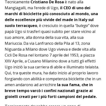
Tecnicamente
Cristiano De Rosa
è na­to alla
Mangiagalli, ma l’erede di Ugo,
il CEO di uno dei
marchi di biciclette più conosciuto al mondo, una
delle eccellenze più vivide del made in Italy sul
suolo terracqueo
, è cresciuto in quella
“butega”
dove
papà Ugo si trasferì quasi subito per stare vicino al
suo amore, alla donna della sua vita, alla sua
Mariuccia. Da via Lanfranco della Pila al 13, zona
Niguarda a Mi­la­no dove Ugo viveva e diede vita alla
Cicli De Rosa nel lontano 7 aprile del 1953, a piazza
XXV Aprile, a Cusano Milanino dove a tutti gli effetti
Ugo iniziò la sua carriera di abile e illuminato telaista.
Qui, tra queste mura, ha dato inizio al proprio lavoro
forgiando con abilità e competenza biciclette che in un
amen andarono ad arricchire
la sua fama, che in
breve tempo varcò i confini nazionali grazie ai
gioielli creati per i più forti campioni del pedale.