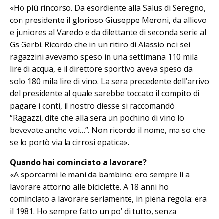
«Ho più rincorso. Da esordiente alla Salus di Seregno,
con presidente il glorioso Giuseppe Meroni, da allievo
e juniores al Varedo e da dilettante di se­conda serie al
Gs Gerbi. Ricordo che in un ritiro di Alassio noi sei
ragazzini avevamo speso in una settimana 110 mila
lire di acqua, e il direttore sportivo aveva speso da
solo 180 mila lire di vino. La sera precedente dell’arrivo
del presidente al quale sarebbe toccato il compito di
pagare i conti, il nostro diesse si raccomandò:
“Ragazzi, dite che alla sera un pochino di vi­no lo
bevevate an­che voi…”. Non ricordo il nome, ma so che
se lo portò via la cirrosi epatica».
Quando hai cominciato a lavorare?
«A sporcarmi le mani da bambino: ero sempre lì a
lavorare attorno alle biciclette. A 18 anni ho
cominciato a lavorare seriamente, in piena regola: era
il 1981. Ho sempre fatto un po’ di tutto, senza