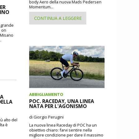
body Aero della nuova Mads Pedersen
ER
Momentum...
CINO
CONTINUA A LEGGERE
o grande
: on
i Misano
.
ABBIGLIAMENTO
IA
POC. RACEDAY, UNA LINEA
DELLA
NATA PER L'AGONISMO
di Giorgio Perugini
ù alto del
lta è
La nuova linea Raceday di POC ha un
obiettivo chiaro: farvi sentire nella
migliore condizione per dare il massimo