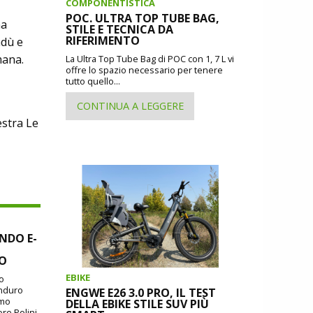
COMPONENTISTICA
POC. ULTRA TOP TUBE BAG,
na
STILE E TECNICA DA
RIFERIMENTO
ndù e
lmana.
La Ultra Top Tube Bag di POC con 1, 7 L vi
offre lo spazio necessario per tenere
tutto quello...
CONTINUA A LEGGERE
estra Le
NDO E-
SO
EBIKE
io
Enduro
ENGWE E26 3.0 PRO, IL TEST
imo
DELLA EBIKE STILE SUV PIÙ
ore Polini