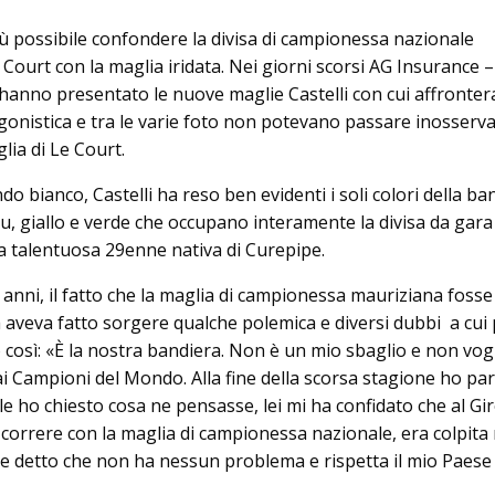
ù possibile confondere la divisa di campionessa nazionale
Court con la maglia iridata. Nei giorni scorsi AG Insurance 
hanno presentato le nuove maglie Castelli con cui affronter
onistica e tra le varie foto non potevano passare inosservat
lia di Le Court.
 bianco, Castelli ha reso ben evidenti i soli colori della ba
u, giallo e verde che occupano interamente la divisa da gara
 talentuosa 29enne nativa di Curepipe.
 anni, il fatto che la maglia di campionessa mauriziana foss
ta aveva fatto sorgere qualche polemica e diversi dubbi a cui
 così: «È la nostra bandiera. Non è un mio sbaglio e non vog
ai Campioni del Mondo. Alla fine della scorsa stagione ho par
e ho chiesto cosa ne pensasse, lei mi ha confidato che al Gir
 correre con la maglia di campionessa nazionale, era colpita
e detto che non ha nessun problema e rispetta il mio Paese 