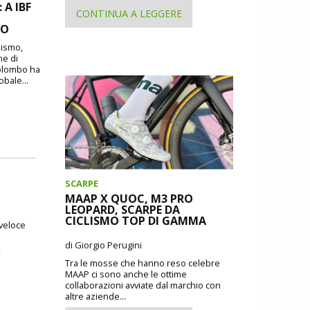
A IBF
CONTINUA A LEGGERE
MO
lismo,
ne di
Colombo ha
obale...
SCARPE
MAAP X QUOC, M3 PRO
LEOPARD, SCARPE DA
CICLISMO TOP DI GAMMA
 veloce
di Giorgio Perugini
,
Tra le mosse che hanno reso celebre
MAAP ci sono anche le ottime
collaborazioni avviate dal marchio con
altre aziende...