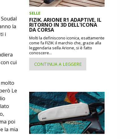
SELLE
– Soudal
FIZIK. ARIONE R1 ADAPTIVE, IL
RITORNO IN 3D DELL'ICONA
anno la
DA CORSA
i i
Molti la definiscono iconica, esattamente
come fa FIZIK: il marchio che, grazie alla
leggendaria sella Arione, si è fatto
conoscere...
ndiera
 con cui
CONTINUA A LEGGERE
e molto
 però Le
lio
lato
o,
 ma poi
e la mia