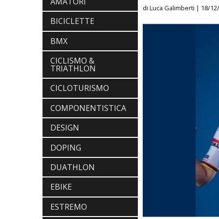
AMATORI
di Luca Galimberti
| 18/12/
BICICLETTE
BMX
CICLISMO &
TRIATHLON
CICLOTURISMO
COMPONENTISTICA
DESIGN
DOPING
DUATHLON
EBIKE
ESTREMO