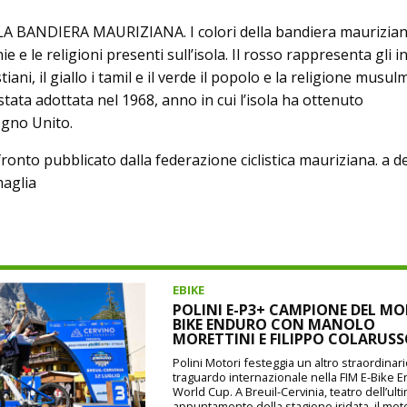
A BANDIERA MAURIZIANA. I colori della bandiera maurizia
 e le religioni presenti sull’isola. Il rosso rappresenta gli i
istiani, il giallo i tamil e il verde il popolo e la religione musu
stata adottata nel 1968, anno in cui l’isola ha ottenuto
egno Unito.
nfronto pubblicato dalla federazione ciclistica mauriziana. a d
maglia
EBIKE
POLINI E-P3+ CAMPIONE DEL MO
BIKE ENDURO CON MANOLO
MORETTINI E FILIPPO COLARUS
Polini Motori festeggia un altro straordinar
traguardo internazionale nella FIM E-Bike 
World Cup. A Breuil-Cervinia, teatro dell’ult
appuntamento della stagione iridata, il mot