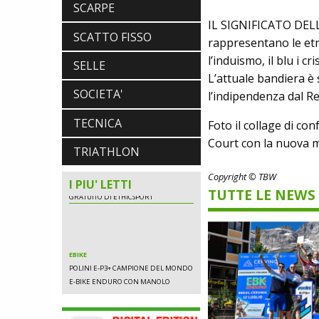
SCARPE
MODERNO: SCARICA L'E-BOOK
IL SIGNIFICATO DELL
GRATUITO DI ETHICSPORT
SCATTO FISSO
rappresentano le etnie
l’induismo, il blu i cr
SELLE
L’attuale bandiera è 
EBIKE
SOCIETA'
l’indipendenza dal R
POLINI E-P3+ CAMPIONE DEL MONDO
E-BIKE ENDURO CON MANOLO
TECNICA
Foto il collage di co
MORETTINI E FILIPPO COLARUSSO
ALIMENTAZIONE
Court con la nuova 
TRIATHLON
GUIDA COMPLETA AL CICLISMO
MODERNO: SCARICA L'E-BOOK
Copyright © TBW
GRATUITO DI ETHICSPORT
I PIU' LETTI
TUTTE LE NEWS
EBIKE
POLINI E-P3+ CAMPIONE DEL MONDO
E-BIKE ENDURO CON MANOLO
MORETTINI E FILIPPO COLARUSSO
ALIMENTAZIONE
GUIDA COMPLETA AL CICLISMO
MODERNO: SCARICA L'E-BOOK