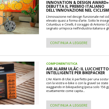
INNOVATION & DESIGN AWARD»: 
DEBUTTA IL PREMIO ITALIANO
DELL'INNOVAZIONE NEL CICLIS
L’innovazione nel design funzionale nel cic
elevato quasi a forma d’arte. Sotto le inseg
Columbus e Cinelli, il coraggio di Antonio 
segnato un’epoca nell’industria italiana e gl
CONTINUA A LEGGERE
COMPONENTISTICA
AIR ALARM ULÄC: IL LUCCHETTO
INTELLIGENTE PER BIKEPACKER
L’Air Alarm di Uläc è perfetto per una sosta
con la vostra e-bike o con la gravel se state
viaggiando in bikepacking (pesa solo 156 g)
esattamente come capita...
CONTINUA A LEGGERE