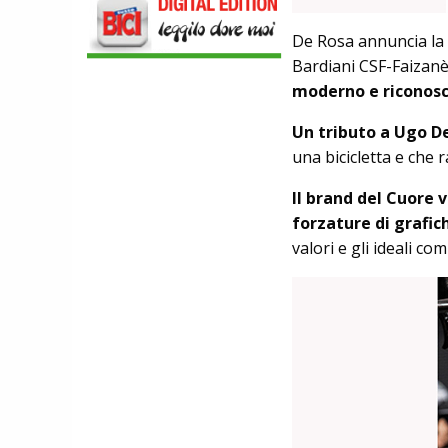
AL MANUBRIO LEGGERA ED
ECONOMICA
De Rosa annuncia la
ABBIGLIAMENTO
Bardiani CSF-Faizanè
NALINI. APPUNTAMENTO A IBF PER
SCOPRIRE IL PRIMO PANTALONCINO
moderno e riconosci
CON AIRBAG INTEGRATO
BICICLETTE
Un tributo a Ugo D
LOOK. LA NUOVA 785 HUEZ RS,
una bicicletta e che 
LEGGEREZZA ASSOLUTA E CARATTERE
PER DOMINARE LE VETTE PIU' DURE
Il brand del Cuore 
forzature di grafic
valori e gli ideali com