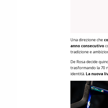
Una direzione che
co
anno consecutivo
co
tradizione e ambizion
De Rosa decide quindi
trasformando la 70 n
identità.
La nuova li