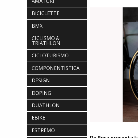
AMATORI
BICICLETTE
BMX
CICLISMO &
TRIATHLON
CICLOTURISMO
COMPONENTISTICA
DESIGN
DOPING
DUATHLON
EBIKE
ESTREMO
De Rosa presenta l