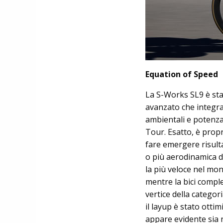
Equation of Speed
La S-Works SL9 è stat
avanzato che integra
ambientali e potenza
Tour. Esatto, è propr
fare emergere risult
o più aerodinamica d
la più veloce nel mo
mentre la bici compl
vertice della categor
il layup è stato ott
appare evidente sia 