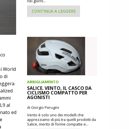
nei giorni...
CONTINUA A LEGGERE
ico
si World
o di
ABBIGLIAMENTO
leggera
SALICE. VENTO, IL CASCO DA
alized
CICLISMO COMPATTO PER
AGONISTI
rammi
L9 al
di Giorgio Perugini
inato ed
Vento è solo uno dei modelli che
he
apprezziamo di più tra quelli prodotti da
Salice, merito di forme compatte e...
a