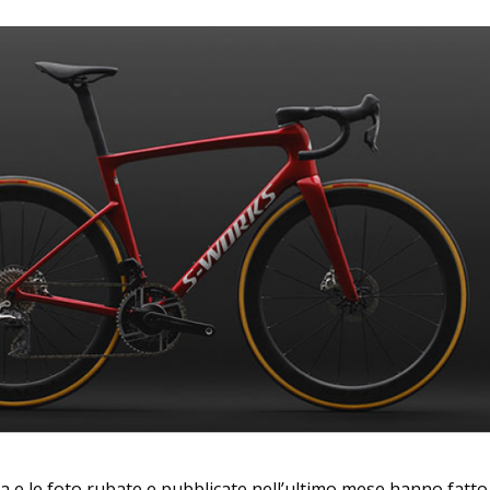
ria e le foto rubate e pubblicate nell’ultimo mese hanno fatto 