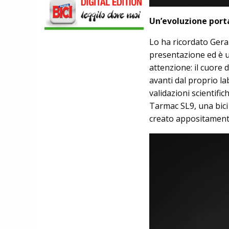
DMT. TADEJ POGACAR, LA MAGLIA
GIALLA E UNA SPECIAL EDITION DELLA
Un’evoluzione porta
POGI'S SUPERLIGHT
COMPONENTISTICA
Lo ha ricordato Gera
ULAC. COURSIER JAGER 3L, LA BORSA
AL MANUBRIO LEGGERA ED
presentazione ed è u
ECONOMICA
attenzione: il cuore 
ABBIGLIAMENTO
NALINI. APPUNTAMENTO A IBF PER
avanti dal proprio la
SCOPRIRE IL PRIMO PANTALONCINO
validazioni scientif
CON AIRBAG INTEGRATO
Tarmac SL9, una bici
creato appositamente