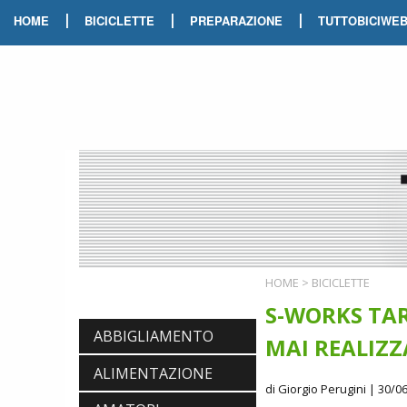
|
|
|
HOME
BICICLETTE
PREPARAZIONE
TUTTOBICIWE
HOME
>
BICICLETTE
S-WORKS TAR
ABBIGLIAMENTO
MAI REALIZZ
ALIMENTAZIONE
di Giorgio Perugini
| 30/06