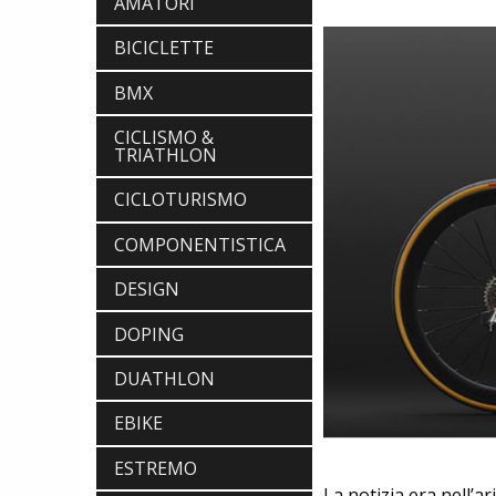
AMATORI
BICICLETTE
BMX
CICLISMO &
TRIATHLON
CICLOTURISMO
COMPONENTISTICA
DESIGN
DOPING
DUATHLON
EBIKE
ESTREMO
La notizia era nell’a