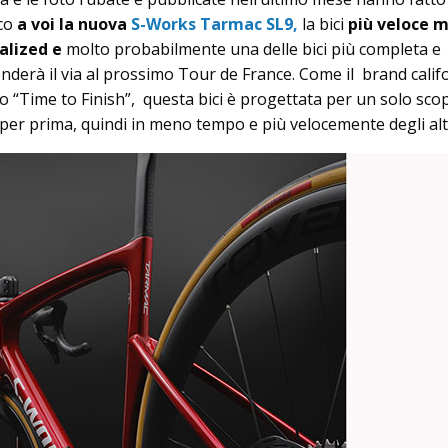
co
a voi la nuova
S-Works Tarmac SL9,
la bici
più veloce m
alized e
molto probabilmente una delle bici più completa e
derà il via al prossimo Tour de France. Come il brand calif
to “Time to Finish”, questa bici è progettata per un solo sco
 per prima, quindi in meno tempo e più velocemente degli altr