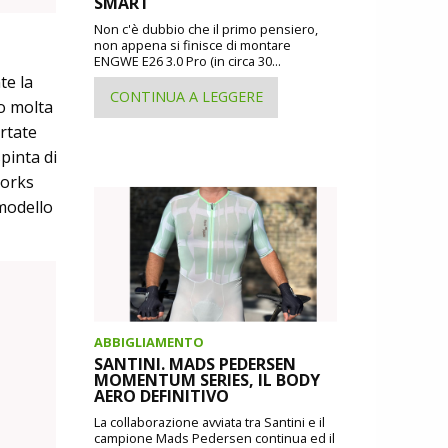
SMART
Non c'è dubbio che il primo pensiero,
non appena si finisce di montare
ENGWE E26 3.0 Pro (in circa 30...
te la
CONTINUA A LEGGERE
to molta
ortate
spinta di
Works
 modello
ABBIGLIAMENTO
SANTINI. MADS PEDERSEN
MOMENTUM SERIES, IL BODY
AERO DEFINITIVO
La collaborazione avviata tra Santini e il
campione Mads Pedersen continua ed il