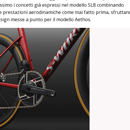
ssimo i concetti già espressi nel modello SL8 combinando
e prestazioni aerodinamiche come mai fatto prima, sfruttan
esign messe a punto per il modello Aethos.