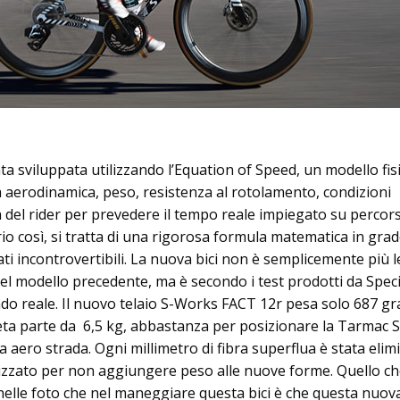
a sviluppata utilizzando l’Equation of Speed, un modello fis
 aerodinamica, peso, resistenza al rotolamento, condizioni
 del rider per prevedere il tempo reale impiegato su percor
io così, si tratta di una rigorosa formula matematica in grad
ati incontrovertibili. La nuova bici non è semplicemente più 
el modello precedente, ma è secondo i test prodotti da Speci
ndo reale. Il nuovo telaio S-Works FACT 12r pesa solo 687 g
eta parte da 6,5 kg, abbastanza per posizionare la Tarmac S
ia aero strada. Ogni millimetro di fibra superflua è stata elim
imizzato per non aggiungere peso alle nuove forme. Quello c
nelle foto che nel maneggiare questa bici è che questa nuov