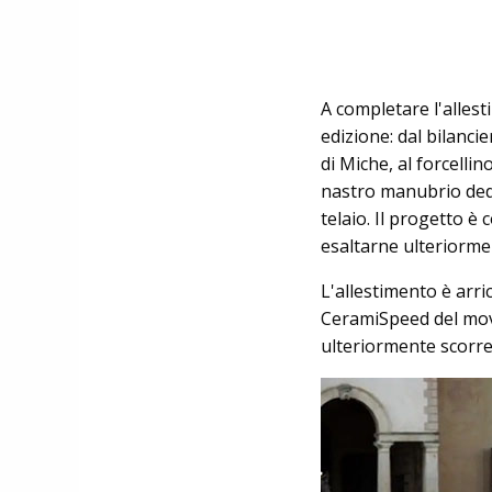
A completare l'alles
edizione: dal bilanci
di Miche, al forcellin
nastro manubrio dedi
telaio. Il progetto è 
esaltarne ulteriormen
L'allestimento è arri
CeramiSpeed del movi
ulteriormente scorrev