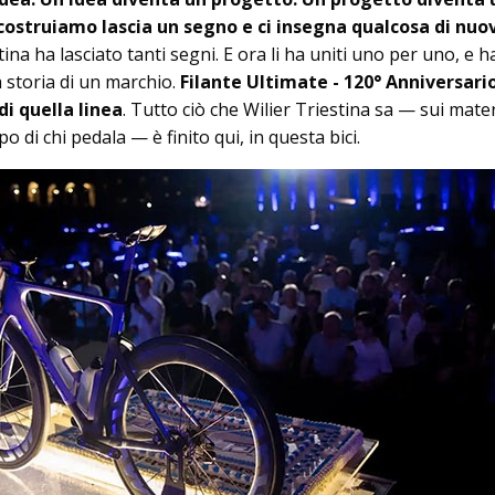
e costruiamo lascia un segno e ci insegna qualcosa di nuo
tina ha lasciato tanti segni. E ora li ha uniti uno per uno, e 
a storia di un marchio.
Filante Ultimate - 120° Anniversario 
i quella linea
. Tutto ciò che Wilier Triestina sa — sui materi
rpo di chi pedala — è finito qui, in questa bici.