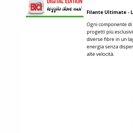
SCOPRIRE IL PRIMO PANTALONCINO
CON AIRBAG INTEGRATO
Filante Ultimate - 
Ogni componente di Fi
progetti più esclusiv
SCARPE
DMT. TADEJ POGACAR, LA MAGLIA
diverse fibre in un l
GIALLA E UNA SPECIAL EDITION DELLA
energia senza dispersi
POGI'S SUPERLIGHT
alte velocità.
COMPONENTISTICA
ULAC. COURSIER JAGER 3L, LA BORSA
AL MANUBRIO LEGGERA ED
ECONOMICA
ABBIGLIAMENTO
NALINI. APPUNTAMENTO A IBF PER
SCOPRIRE IL PRIMO PANTALONCINO
CON AIRBAG INTEGRATO