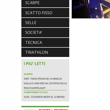
DMT. TADEJ POGACAR, LA MAGLIA
SCARPE
GIALLA E UNA SPECIAL EDITION DELLA
POGI'S SUPERLIGHT
SCATTO FISSO
COMPONENTISTICA
ULAC. COURSIER JAGER 3L, LA BORSA
SELLE
AL MANUBRIO LEGGERA ED
ECONOMICA
SOCIETA'
ABBIGLIAMENTO
NALINI. APPUNTAMENTO A IBF PER
TECNICA
SCOPRIRE IL PRIMO PANTALONCINO
CON AIRBAG INTEGRATO
TRIATHLON
I PIU' LETTI
SCARPE
DMT. TADEJ POGACAR, LA MAGLIA
GIALLA E UNA SPECIAL EDITION DELLA
POGI'S SUPERLIGHT
COMPONENTISTICA
ULAC. COURSIER JAGER 3L, LA BORSA
AL MANUBRIO LEGGERA ED
ECONOMICA
ABBIGLIAMENTO
NALINI. APPUNTAMENTO A IBF PER