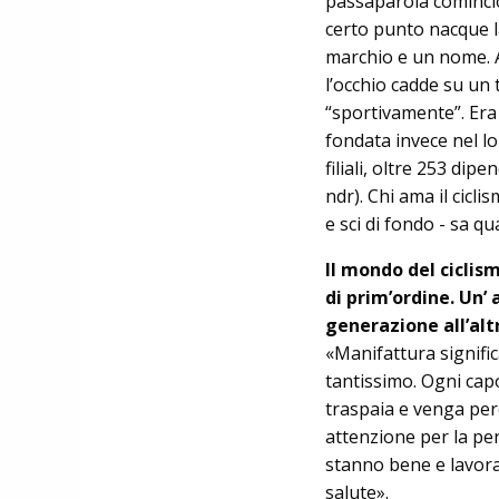
passaparola cominciò
certo punto nacque la
marchio e un nome. A
l’occhio cadde su un 
“sportivamente”. Era
fondata invece nel l
filiali, oltre 253 dip
ndr). Chi ama il cicl
e sci di fondo - sa qu
Il mondo del ciclis
di prim’ordine. Un’
generazione all’altr
«Manifattura signific
tantissimo. Ogni cap
traspaia e venga perc
attenzione per la per
stanno bene e lavora
salute».