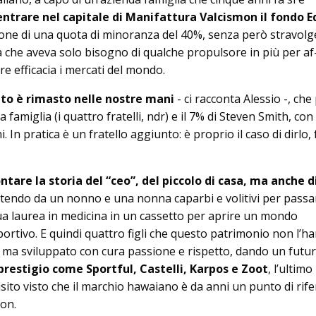
ntrare nel capitale di Mani­fat­tura Valcismon il fondo 
ione di una quota di mi­no­ranza del 40%, senza però stravolg
tà che aveva solo bisogno di qualche propulsore in più per af
e efficacia i mercati del mondo.
nto è rimasto nelle nostre mani
- ci racconta Alessio -, che
a famiglia (i quattro fratelli, ndr) e il 7% di Steven Smith, con
i. In pratica è un fratello aggiunto: è proprio il caso di dirlo,
tare la storia del “ceo”, del piccolo di casa, ma an­che d
tendo da un nonno e una nonna caparbi e volitivi per passa
ua laurea in medicina in un cassetto per aprire un mondo
portivo. E quindi quattro figli che questo patrimonio non l’h
, ma sviluppato con cura passione e rispetto, dando un fu­tu
prestigio co­me Sportful, Castelli, Karpos e Zoot
, l’ultimo
isito visto che il marchio hawaiano è da anni un punto di rif
lon.