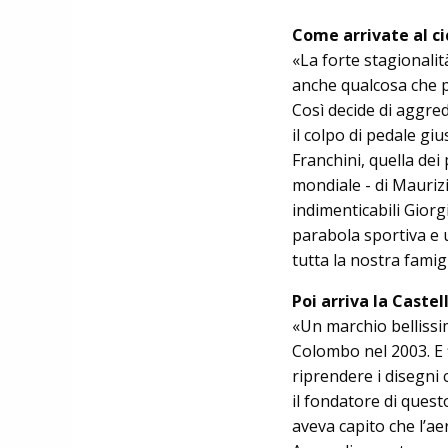
Come arrivate al ci
«La forte stagionalit
anche qualcosa che p
Così decide di aggred
il colpo di pedale gi
Franchini, quella dei p
mondiale - di Mau­ri
indimenticabili Gior
pa­rabola sportiva e 
tutta la nostra famigl
Poi arriva la Castell
«Un marchio bellissi
Colombo nel 2003. E 
riprendere i di­segni
il fondatore di ques
aveva capito che l’ae