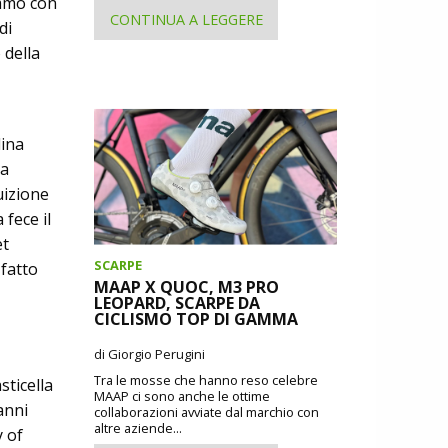
ammo con
CONTINUA A LEGGERE
di
 della
lina
la
uizione
 fece il
et
SCARPE
fatto
MAAP X QUOC, M3 PRO
LEOPARD, SCARPE DA
CICLISMO TOP DI GAMMA
l
di Giorgio Perugini
Tra le mosse che hanno reso celebre
sticella
MAAP ci sono anche le ottime
anni
collaborazioni avviate dal marchio con
altre aziende...
y of