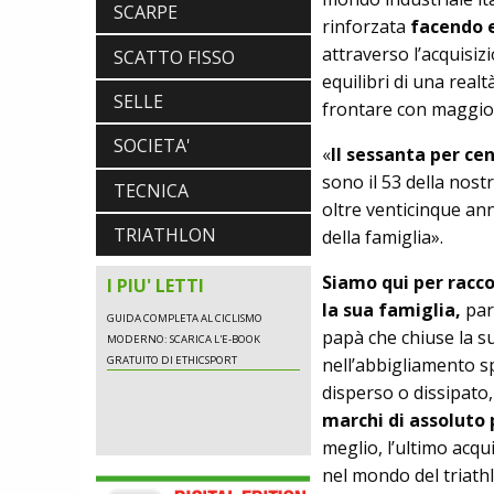
SCARPE
ABBIGLIAMENTO
rinforzata
facendo e
NALINI. APPUNTAMENTO A IBF PER
attraverso l’acquisiz
SCOPRIRE IL PRIMO PANTALONCINO
SCATTO FISSO
CON AIRBAG INTEGRATO
equilibri di una real
BICICLETTE
SELLE
frontare con maggior
LOOK. LA NUOVA 785 HUEZ RS,
LEGGEREZZA ASSOLUTA E CARATTERE
SOCIETA'
«
Il sessanta per ce
PER DOMINARE LE VETTE PIU' DURE
EBIKE
sono il 53 della nostr
TECNICA
POLINI E-P3+ CAMPIONE DEL MONDO
oltre venticinque an­n
E-BIKE ENDURO CON MANOLO
TRIATHLON
della famiglia».
MORETTINI E FILIPPO COLARUSSO
ALIMENTAZIONE
GUIDA COMPLETA AL CICLISMO
Siamo qui per raccon
I PIU' LETTI
MODERNO: SCARICA L'E-BOOK
la sua famiglia,
par
GRATUITO DI ETHICSPORT
papà che chiuse la s
nell’abbigliamento s
disperso o dissipato
ABBIGLIAMENTO
marchi di assoluto 
NALINI. APPUNTAMENTO A IBF PER
meglio, l’ultimo acqu
SCOPRIRE IL PRIMO PANTALONCINO
CON AIRBAG INTEGRATO
nel mon­do del triath
BICICLETTE