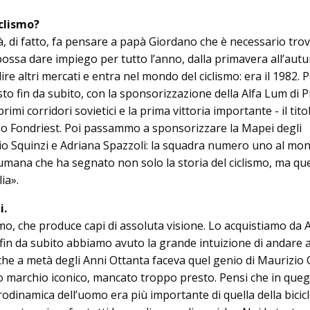
clismo?
à, di fatto, fa pensare a papà Giordano che è necessario tro
ossa dare impiego per tutto l’anno, dalla primavera all’aut
ire altri mercati e entra nel mondo del ciclismo: era il 1982. P
usto fin da subito, con la sponsorizzazione della Alfa Lum di 
rimi corridori sovietici e la prima vittoria im­portante - il tito
­zio Fondriest. Poi passammo a sponsorizzare la Mapei degli
gio Squinzi e Adriana Spazzoli: la squadra numero uno al mo
umana che ha segnato non solo la storia del ciclismo, ma que
ia».
i.
mo, che produce capi di assoluta visione. Lo acquistiamo da 
fin da subito abbiamo avuto la grande intuizione di andare 
 che a metà degli Anni Ottanta fa­ceva quel genio di Maurizio C
to marchio iconico, mancato troppo presto. Pensi che in queg
rodinamica dell’uomo era più importante di quella della bicicl