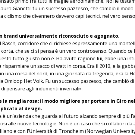
nsato primo fra tutti le maglie aerodinamiche. Noi le test
Mauro Gianetti: fu un successo pazzesco, che cambiò il modo 
a ciclismo che divennero davvero capi tecnici, nel vero senso
n brand universalmente riconosciuto e agognato.
el Rasch, corridore che ci richiese espressamente una mantel
 corta, che se ci si pensa è un vero controsenso. Quando ce 
­sto tutto giusto non è. Ha avuto ra­gione lui, ebbe una int
a risparmiare un sac­co di watt in corsa. Era il 2010, e la gabba
 in una corsa del nord, in una giornata da tregenda, era la H
ia Omloop Het Volk. Fu un successo pazzesco, che cambiò di 
 di pensare agli indumenti invernali».
e la maglia rosa: il modo migliore per portare in Giro ne
plicata al design.
 è un’azienda che guarda al futuro alzando sempre di più l’a
dosi alle nuove tecnologie. Non è un caso che si collabori da 
di Milano e con l’Università di Trond­heim (Norwegian Uni­ver­sit