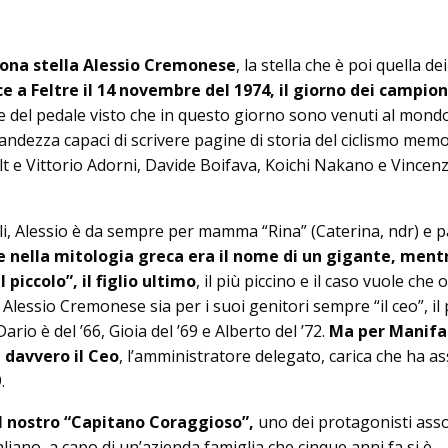
ona stella Alessio Cremonese
, la stella che è poi quella de
e a Fel­tre il 14 novembre del 1974, il giorno dei campion
se del pedale vi­sto che in questo giorno sono venuti al mond
ndezza capaci di scrivere pagine di storia del ciclismo memor
 e Vittorio Adorni, Davide Boi­fava, Koichi Nakano e Vincen
gli, Alessio è da sempre per mamma “Rina” (Caterina, ndr) e 
he nella mitologia greca era il nome di un gigante, ment
 piccolo”, il figlio ultimo
, il più piccino e il caso vuole che 
Alessio Cremonese sia per i suoi genitori sempre “il ceo”, il 
ario è del ’66, Gioia del ’69 e Alberto del ’72.
Ma per Manifa
 davvero il Ceo
, l’amministratore delegato, carica che ha a
.
l nostro “Capitano Coraggioso”,
uno dei protagonisti as­so­
liano, a capo di un’azienda famiglia che cinque anni fa si è