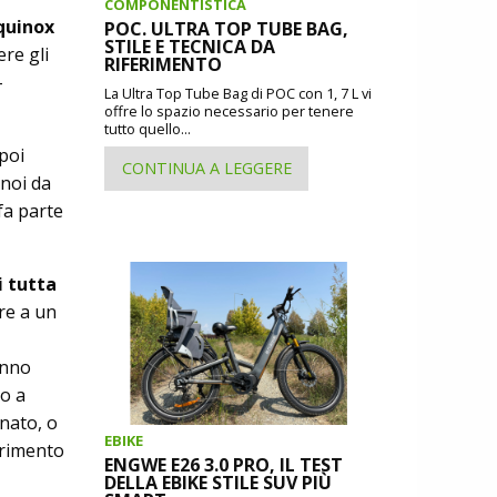
COMPONENTISTICA
Equinox
POC. ULTRA TOP TUBE BAG,
STILE E TECNICA DA
ere gli
RIFERIMENTO
­
La Ultra Top Tube Bag di POC con 1, 7 L vi
offre lo spazio necessario per tenere
tutto quello...
 poi
CONTINUA A LEGGERE
 noi da
 fa parte
i tutta
re a un
anno
ro a
 nato, o
EBIKE
erimento
ENGWE E26 3.0 PRO, IL TEST
DELLA EBIKE STILE SUV PIÙ