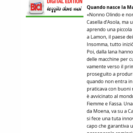
LOOK. LA NUOVA 785 HUEZ RS,
Quando nasce la M
LEGGEREZZA ASSOLUTA E CARATTERE
«Nonno Olindo e non
PER DOMINARE LE VETTE PIU' DURE
EBIKE
Casella d’Asola, ma u
POLINI E-P3+ CAMPIONE DEL MONDO
aprendo una piccola f
E-BIKE ENDURO CON MANOLO
a Lamon, il paese dei
MORETTINI E FILIPPO COLARUSSO
ALIMENTAZIONE
Insomma, tutto iniziò 
GUIDA COMPLETA AL CICLISMO
Poi, dalla lana hanno
MODERNO: SCARICA L'E-BOOK
delle macchine per cu
GRATUITO DI ETHICSPORT
vamente verso il pri
proseguito a produrr
quando non entra in
praticava con buoni r
è avvicinato al mondo 
Fiemme e Fassa. Una g
da Moe­na, va su a Ca
si fece una tuta innov
capo che garantiva un