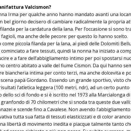
anifattura Valcismon?
na Irma per qual­che anno hanno mandato avanti una locan
n bel giorno decisero di cambiare radicalmente la propria att
ilanda per la cardatura della lana. Per l’occasione si sono tra
 fagioli, ma anche delle pecore: per questo lo hanno scelto.
come piccola filanda per la lana, ai piedi delle Do­lomiti Bell
 cominciato a fare tessuti, quindi la nonna ha iniziato a com
cire e a fare dell’abbigliamento intimo per poi spostarsi nu
mo centro abitato a valle del fiume Cismon. Da qui hanno s
e biancheria intima per conto terzi, ma anche dolcevita e pol
 scena papà Giordano. Essendo un grande sportivo, visto ch
isultati l’atletica leggera (100 metri, ndr), ad un certo punto
dello sci di fondo e si è iscritto nel 1973 alla Marcialonga di
ranfondo di 70 chilometri che si sno­da tra queste due valli:
nazei e scende fino a Ca­va­lese. Non avendo l’abbigliamento 
ativa tutta sua fatta di tessuti elasticizzati e di color aranci
a li­bertà di movimento inedita e piacque talmente tanto che