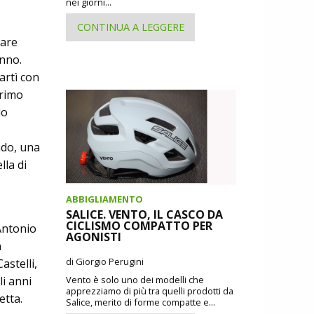
nei giorni...
CONTINUA A LEGGERE
vare
unno.
artì con
Primo
lo
ndo, una
lla di
ABBIGLIAMENTO
SALICE. VENTO, IL CASCO DA
CICLISMO COMPATTO PER
Antonio
AGONISTI
a
di Giorgio Perugini
astelli,
li anni
Vento è solo uno dei modelli che
apprezziamo di più tra quelli prodotti da
etta.
Salice, merito di forme compatte e...