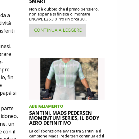
SMART
Non c'è dubbio che il primo pensiero,
non appena si finisce di montare
da a
ENGWE E26 3.0 Pro (in circa 30...
ività
CONTINUA A LEGGERE
sferiti
unesi.
prare
o­
empre
o, fin
e
 papà si
ABBIGLIAMENTO
 parte
SANTINI. MADS PEDERSEN
ido­neo,
MOMENTUM SERIES, IL BODY
AERO DEFINITIVO
one, un
 con il
La collaborazione avviata tra Santini e il
campione Mads Pedersen continua ed il