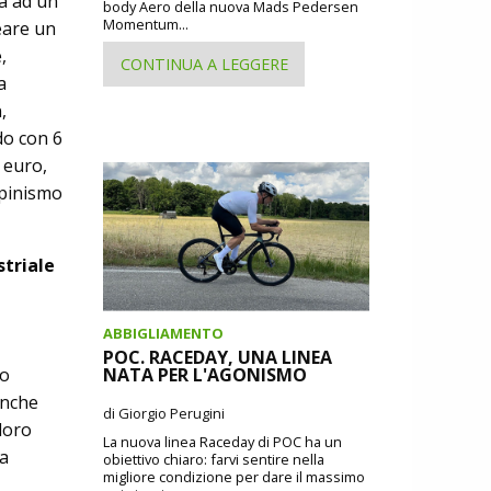
a ad un
body Aero della nuova Mads Pedersen
Momentum...
eare un
,
CONTINUA A LEGGERE
a
,
do con 6
i euro,
lpinismo
striale
ABBIGLIAMENTO
POC. RACEDAY, UNA LINEA
to
NATA PER L'AGONISMO
anche
di Giorgio Perugini
 loro
La nuova linea Raceday di POC ha un
na
obiettivo chiaro: farvi sentire nella
migliore condizione per dare il massimo