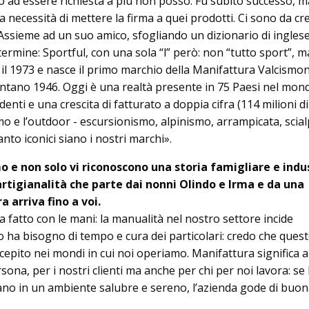
 ad essere richiesta a più non posso. Fu subito successo, m
 necessità di mettere la firma a quei prodotti. Ci sono da cr
s­sieme ad un suo amico, sfogliando un dizionario di inglese
termine: Sportful, con una sola “l” però: non “tutto sport”, m
 il 1973 e nasce il primo marchio della Manifattura Valcismon
ontano 1946. Oggi è una realtà presente in 75 Paesi nel mon
endenti e una crescita di fatturato a doppia cifra (114 milioni d
ismo e l’outdoor - escursionismo, alpinismo, arrampicata, scia
anto iconici siano i nostri marchi».
mo e non solo vi riconoscono una storia famigliare e indu
 artigianalità che parte dai nonni Olindo e Irma e da una
a arriva fino a voi.
a fatto con le ma­ni: la manualità nel nostro settore incide
o ha bisogno di tempo e cura dei particolari: credo che ques
epito nei mondi in cui noi operiamo. Manifat­tu­ra significa 
sona, per i nostri clienti ma anche per chi per noi lavora: se
no in un ambiente salubre e sereno, l’azienda gode di buo