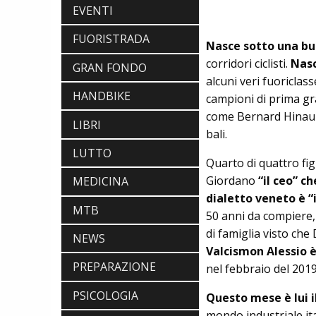
EVENTI
FUORISTRADA
Nasce sotto una bu
corridori ciclisti.
Nasc
GRAN FONDO
ABBIGLIAMENTO
alcuni veri fuoriclas
NALINI. APPUNTAMENTO A IBF PER
HANDBIKE
SCOPRIRE IL PRIMO PANTALONCINO
campioni di prima gra
CON AIRBAG INTEGRATO
come Bernard Hinault
BICICLETTE
LIBRI
bali.
LOOK. LA NUOVA 785 HUEZ RS,
LEGGEREZZA ASSOLUTA E CARATTERE
LUTTO
Quarto di quattro fi
PER DOMINARE LE VETTE PIU' DURE
EBIKE
Giordano
“il ceo” c
MEDICINA
POLINI E-P3+ CAMPIONE DEL MONDO
dialetto veneto è “il
E-BIKE ENDURO CON MANOLO
MTB
MORETTINI E FILIPPO COLARUSSO
50 anni da compiere, 
ALIMENTAZIONE
di famiglia visto che D
NEWS
GUIDA COMPLETA AL CICLISMO
Valcismon Alessio è
MODERNO: SCARICA L'E-BOOK
PREPARAZIONE
GRATUITO DI ETHICSPORT
nel febbraio del 2019
PSICOLOGIA
Questo mese è lui i
mondo industriale ita