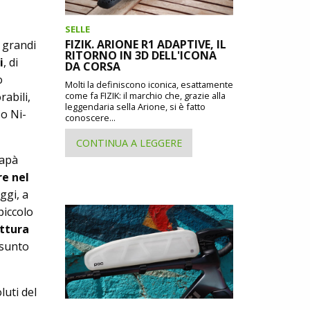
SELLE
FIZIK. ARIONE R1 ADAPTIVE, IL
i grandi
RITORNO IN 3D DELL'ICONA
i
, di
DA CORSA
o
Molti la definiscono iconica, esattamente
abili,
come fa FIZIK: il marchio che, grazie alla
leggendaria sella Arione, si è fatto
zo Ni­
conoscere...
CONTINUA A LEGGERE
papà
re nel
oggi, a
piccolo
ttura
ssunto
luti del