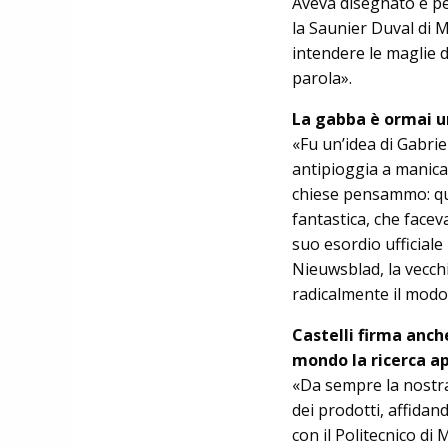
Aveva disegnato e pe
la Saunier Duval di 
intendere le maglie d
parola».
La gabba è ormai u
«Fu un’idea di Gabri
antipioggia a manica
chiese pensammo: que
fantastica, che fa­cev
suo esordio ufficiale
Nieuwsblad, la vecch
ra­dicalmente il modo
Castelli firma anch
mondo la ricerca ap
«Da sempre la nostra
dei prodotti, affidan
con il Poli­tec­ni­co 