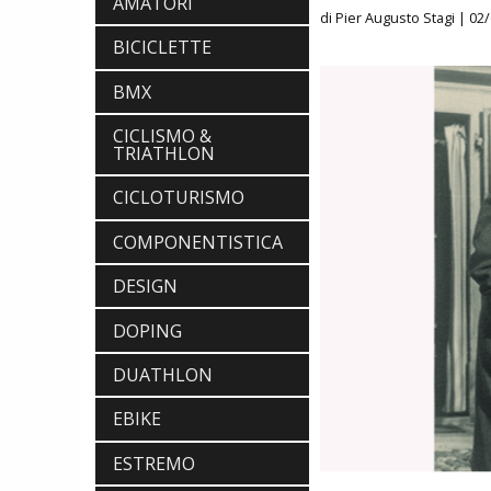
AMATORI
di Pier Augusto Stagi
| 02/
BICICLETTE
BMX
CICLISMO &
TRIATHLON
CICLOTURISMO
COMPONENTISTICA
DESIGN
DOPING
DUATHLON
EBIKE
ESTREMO