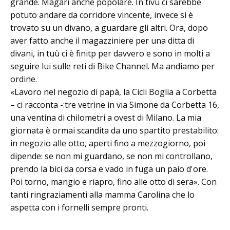
grande. Magari anche popolare. In tivù ci sarebbe
potuto andare da corridore vincente, invece si è
trovato su un divano, a guardare gli altri. Ora, dopo
aver fatto anche il magazziniere per una ditta di
divani, in tuù ci è finitp per davvero e sono in molti a
seguire lui sulle reti di Bike Channel. Ma andiamo per
ordine.
«Lavoro nel negozio di papà, la Cicli Boglia a Corbetta
– ci racconta -:tre vetrine in via Simone da Corbetta 16,
una ventina di chilometri a ovest di Milano. La mia
giornata è ormai scandita da uno spartito prestabilito:
in negozio alle otto, aperti fino a mezzogiorno, poi
dipende: se non mi guardano, se non mi controllano,
prendo la bici da corsa e vado in fuga un paio d'ore.
Poi torno, mangio e riapro, fino alle otto di sera». Con
tanti ringraziamenti alla mamma Carolina che lo
aspetta con i fornelli sempre pronti.