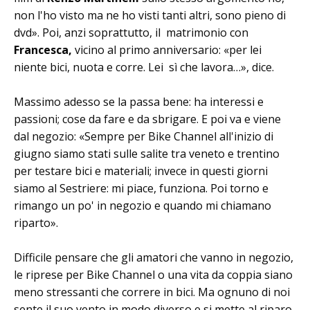
non l'ho visto ma ne ho visti tanti altri, sono pieno di
dvd». Poi, anzi soprattutto, il matrimonio con
Francesca,
vicino al primo anniversario: «per lei
niente bici, nuota e corre. Lei sì che lavora…», dice.
Massimo adesso se la passa bene: ha interessi e
passioni; cose da fare e da sbrigare. E poi va e viene
dal negozio: «Sempre per Bike Channel all'inizio di
giugno siamo stati sulle salite tra veneto e trentino
per testare bici e materiali; invece in questi giorni
siamo al Sestriere: mi piace, funziona. Poi torno e
rimango un po' in negozio e quando mi chiamano
riparto».
Difficile pensare che gli amatori che vanno in negozio,
le riprese per Bike Channel o una vita da coppia siano
meno stressanti che correre in bici. Ma ognuno di noi
sente il suo vento in modo diverso e si mette al riparo