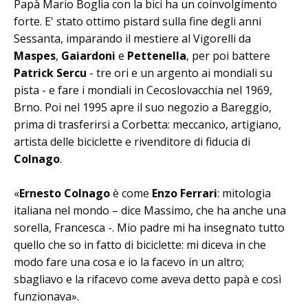
Papà Mario Boglia con la bici ha un coinvolgimento
forte. E' stato ottimo pistard sulla fine degli anni
Sessanta, imparando il mestiere al Vigorelli da
Maspes
,
Gaiardoni
e
Pettenella
, per poi battere
Patrick Sercu
- tre ori e un argento ai mondiali su
pista - e fare i mondiali in Cecoslovacchia nel 1969,
Brno. Poi nel 1995 apre il suo negozio a Bareggio,
prima di trasferirsi a Corbetta: meccanico, artigiano,
artista delle biciclette e rivenditore di fiducia di
Colnago
.
«
Ernesto Colnago
è come
Enzo Ferrari
: mitologia
italiana nel mondo – dice Massimo, che ha anche una
sorella, Francesca -. Mio padre mi ha insegnato tutto
quello che so in fatto di biciclette: mi diceva in che
modo fare una cosa e io la facevo in un altro;
sbagliavo e la rifacevo come aveva detto papà e così
funzionava».