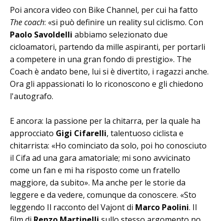
Poi ancora video con Bike Channel, per cui ha fatto
The coach
: «si può definire un reality sul ciclismo. Con
Paolo Savoldelli
abbiamo selezionato due
cicloamatori, partendo da mille aspiranti, per portarli
a competere in una gran fondo di prestigio». The
Coach è andato bene, lui si è divertito, i ragazzi anche.
Ora gli appassionati lo lo riconoscono e gli chiedono
l'autografo.
E ancora: la passione per la chitarra, per la quale ha
approcciato
Gigi Cifarelli
, talentuoso ciclista e
chitarrista: «Ho cominciato da solo, poi ho conosciuto
il Cifa ad una gara amatoriale; mi sono avvicinato
come un fan e mi ha risposto come un fratello
maggiore, da subito». Ma anche per le storie da
leggere e da vedere, comunque da conoscere. «Sto
leggendo Il racconto del Vajont di
Marco Paolini
. Il
film di
Renzo Martinelli
sullo stesso argomento no,