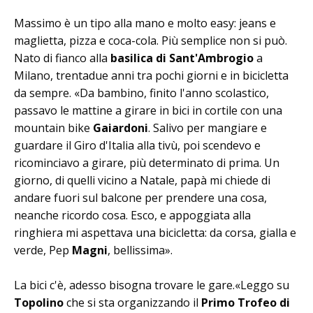
Massimo è un tipo alla mano e molto easy: jeans e
maglietta, pizza e coca-cola. Più semplice non si può.
Nato di fianco alla
basilica di Sant'Ambrogio
a
Milano, trentadue anni tra pochi giorni e in bicicletta
da sempre. «Da bambino, finito l'anno scolastico,
passavo le mattine a girare in bici in cortile con una
mountain bike
Gaiardoni
. Salivo per mangiare e
guardare il Giro d'Italia alla tivù, poi scendevo e
ricominciavo a girare, più determinato di prima. Un
giorno, di quelli vicino a Natale, papà mi chiede di
andare fuori sul balcone per prendere una cosa,
neanche ricordo cosa. Esco, e appoggiata alla
ringhiera mi aspettava una bicicletta: da corsa, gialla e
verde, Pep
Magni
, bellissima».
La bici c'è, adesso bisogna trovare le gare.«Leggo su
Topolino
che si sta organizzando il
Primo Trofeo di