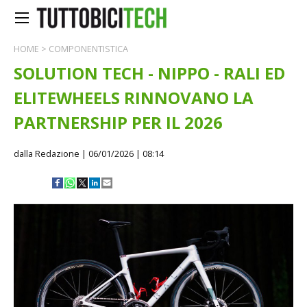
HOME
>
COMPONENTISTICA
SOLUTION TECH - NIPPO - RALI ED
ELITEWHEELS RINNOVANO LA
PARTNERSHIP PER IL 2026
dalla Redazione
| 06/01/2026 | 08:14