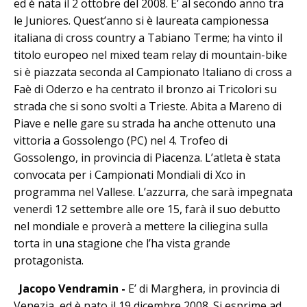
ed è nata il 2 ottobre del 2008. E’ al secondo anno tra
le Juniores. Quest’anno si è laureata campionessa
italiana di cross country a Tabiano Terme; ha vinto il
titolo europeo nel mixed team relay di mountain-bike
si è piazzata seconda al Campionato Italiano di cross a
Faè di Oderzo e ha centrato il bronzo ai Tricolori su
strada che si sono svolti a Trieste. Abita a Mareno di
Piave e nelle gare su strada ha anche ottenuto una
vittoria a Gossolengo (PC) nel 4. Trofeo di
Gossolengo, in provincia di Piacenza. L’atleta è stata
convocata per i Campionati Mondiali di Xco in
programma nel Vallese. L’azzurra, che sarà impegnata
venerdì 12 settembre alle ore 15, farà il suo debutto
nel mondiale e proverà a mettere la ciliegina sulla
torta in una stagione che l’ha vista grande
protagonista.
Jacopo Vendramin -
E’ di Marghera, in provincia di
Venezia, ed è nato il 19 dicembre 2008. Si esprime ad