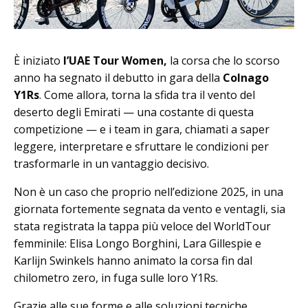
È iniziato
l’UAE Tour Women,
la corsa che lo scorso
anno ha segnato il debutto in gara della
Colnago
Y1Rs
. Come allora, torna la sfida tra il vento del
deserto degli Emirati — una costante di questa
competizione — e i team in gara, chiamati a saper
leggere, interpretare e sfruttare le condizioni per
trasformarle in un vantaggio decisivo.
Non è un caso che proprio nell’edizione 2025, in una
giornata fortemente segnata da vento e ventagli, sia
stata registrata la tappa più veloce del WorldTour
femminile: Elisa Longo Borghini, Lara Gillespie e
Karlijn Swinkels hanno animato la corsa fin dal
chilometro zero, in fuga sulle loro Y1Rs.
Grazie alle sue forme e alle soluzioni tecniche