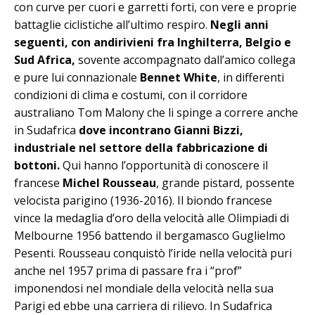
con curve per cuori e garretti forti, con vere e proprie
battaglie ciclistiche all’ultimo respiro.
Negli anni
seguenti, con andirivieni fra Inghilterra, Belgio e
Sud Africa,
sovente accompagnato dall’amico collega
e pure lui connazionale
Bennet White
, in differenti
condizioni di clima e costumi, con il corridore
australiano Tom Malony che li spinge a correre anche
in Sudafrica
dove incontrano Gianni Bizzi,
industriale nel settore della fabbricazione di
bottoni.
Qui hanno l’opportunità di conoscere il
francese
Michel Rousseau
, grande pistard, possente
velocista parigino (1936-2016). Il biondo francese
vince la medaglia d’oro della velocità alle Olimpiadi di
Melbourne 1956 battendo il bergamasco Guglielmo
Pesenti. Rousseau conquistò l’iride nella velocità puri
anche nel 1957 prima di passare fra i “prof”
imponendosi nel mondiale della velocità nella sua
Parigi ed ebbe una carriera di rilievo. In Sudafrica