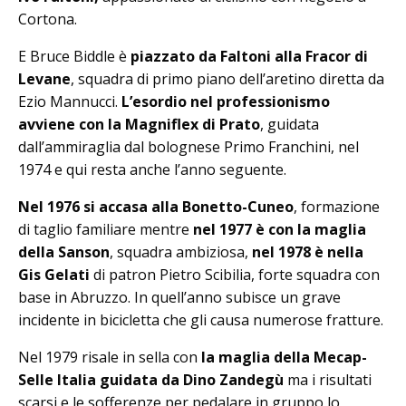
Cortona.
E Bruce Biddle è
piazzato da Faltoni alla Fracor di
Levane
, squadra di primo piano dell’aretino diretta da
Ezio Mannucci.
L’esordio nel professionismo
avviene con la Magniflex di Prato
, guidata
dall’ammiraglia dal bolognese Primo Franchini, nel
1974 e qui resta anche l’anno seguente.
Nel 1976 si accasa alla Bonetto-Cuneo
, formazione
di taglio familiare mentre
nel 1977 è con la maglia
della Sanson
, squadra ambiziosa,
nel 1978 è nella
Gis Gelati
di patron Pietro Scibilia, forte squadra con
base in Abruzzo. In quell’anno subisce un grave
incidente in bicicletta che gli causa numerose fratture.
Nel 1979 risale in sella con
la maglia della Mecap-
Selle Italia guidata da Dino Zandegù
ma i risultati
scarsi e le sofferenze per pedalare in gruppo lo