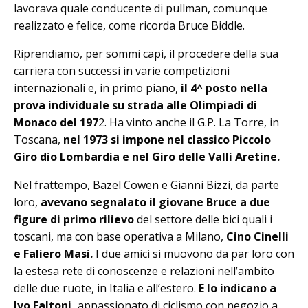
lavorava quale conducente di pullman, comunque
realizzato e felice, come ricorda Bruce Biddle.
Riprendiamo, per sommi capi, il procedere della sua
carriera con successi in varie competizioni
internazionali e, in primo piano,
il 4^ posto nella
prova individuale su strada alle Olimpiadi di
Monaco del 197
2. Ha vinto anche il G.P. La Torre, in
Toscana,
nel 1973 si impone nel classico Piccolo
Giro dio Lombardia e nel Giro delle Valli Aretine.
Nel frattempo, Bazel Cowen e Gianni Bizzi, da parte
loro,
avevano segnalato il giovane Bruce a due
figure di primo rilievo
del settore delle bici quali i
toscani, ma con base operativa a Milano,
Cino Cinelli
e Faliero Masi.
I due amici si muovono da par loro con
la estesa rete di conoscenze e relazioni nell’ambito
delle due ruote, in Italia e all’estero.
E lo indicano a
Ivo Faltoni,
appassionato di ciclismo con negozio a