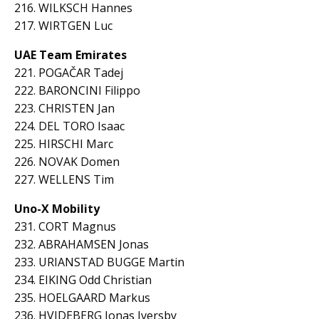
216. WILKSCH Hannes
217. WIRTGEN Luc
UAE Team Emirates
221. POGAČAR Tadej
222. BARONCINI Filippo
223. CHRISTEN Jan
224. DEL TORO Isaac
225. HIRSCHI Marc
226. NOVAK Domen
227. WELLENS Tim
Uno-X Mobility
231. CORT Magnus
232. ABRAHAMSEN Jonas
233. URIANSTAD BUGGE Martin
234. EIKING Odd Christian
235. HOELGAARD Markus
236. HVIDEBERG Jonas Iversby