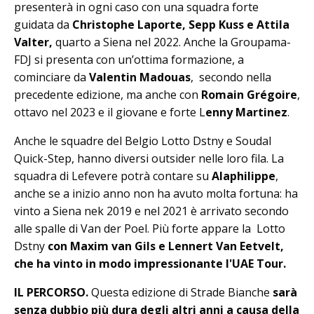
presenterà in ogni caso con una squadra forte
guidata da
Christophe Laporte, Sepp Kuss e Attila
Valter,
quarto a Siena nel 2022. Anche la Groupama-
FDJ si presenta con un’ottima formazione, a
cominciare da
Valentin Madouas
, secondo nella
precedente edizione, ma anche con
Romain Grégoire
,
ottavo nel 2023 e il giovane e forte L
enny Martinez
.
Anche le squadre del Belgio Lotto Dstny e Soudal
Quick-Step, hanno diversi outsider nelle loro fila. La
squadra di Lefevere potrà contare su
Alaphilippe
,
anche se a inizio anno non ha avuto molta fortuna: ha
vinto a Siena nek 2019 e nel 2021 è arrivato secondo
alle spalle di Van der Poel. Più forte appare la Lotto
Dstny
con Maxim van Gils e Lennert Van Eetvelt,
che ha vinto in modo impressionante l'UAE Tour.
IL PERCORSO.
Questa edizione di Strade Bianche
sarà
senza dubbio più dura degli altri anni a causa della