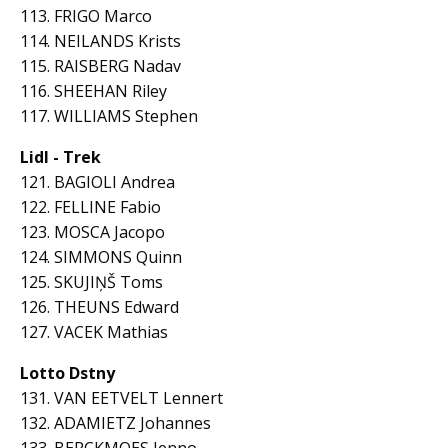
113. FRIGO Marco
114. NEILANDS Krists
115. RAISBERG Nadav
116. SHEEHAN Riley
117. WILLIAMS Stephen
Lidl - Trek
121. BAGIOLI Andrea
122. FELLINE Fabio
123. MOSCA Jacopo
124. SIMMONS Quinn
125. SKUJIŅŠ Toms
126. THEUNS Edward
127. VACEK Mathias
Lotto Dstny
131. VAN EETVELT Lennert
132. ADAMIETZ Johannes
133. BERCKMOES Jenno