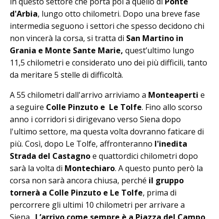
in questo settore che porta poi a quello di
Ponte
d'Arbia
, lungo otto chilometri. Dopo una breve fase
intermedia seguono i settori che spesso decidono chi
non vincerà la corsa, si tratta di
San Martino in
Grania e Monte Sante Marie,
quest’ultimo lungo
11,5 chilometri e considerato uno dei più difficili, tanto
da meritare 5 stelle di difficoltà.
A 55 chilometri dall'arrivo arriviamo a
Monteaperti
e
a seguire
Colle Pinzuto e Le Tolfe
. Fino allo scorso
anno i corridori si dirigevano verso Siena dopo
l'ultimo settore, ma questa volta dovranno faticare di
più. Così, dopo Le Tolfe, affronteranno
l'inedita
Strada del Castagno
e quattordici chilometri dopo
sarà la volta di
Montechiaro
. A questo punto però la
corsa non sarà ancora chiusa, perché
il gruppo
tornerà a Colle Pinzuto e Le Tolfe
, prima di
percorrere gli ultimi 10 chilometri per arrivare a
Siena.
L’arrivo come sempre è a Piazza del Campo
,