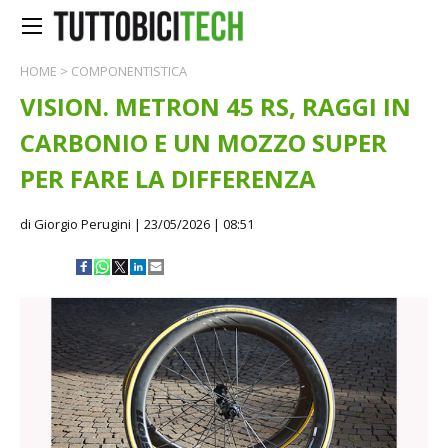
HOME
>
COMPONENTISTICA
VISION. METRON 45 RS, RAGGI IN
CARBONIO E UN MOZZO SUPER
PER FARE LA DIFFERENZA
di Giorgio Perugini
| 23/05/2026 | 08:51