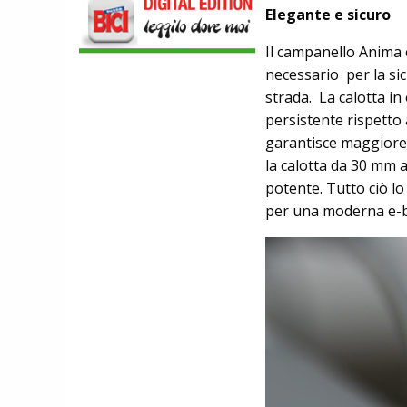
AL MANUBRIO LEGGERA ED
Elegante e sicuro
ECONOMICA
ABBIGLIAMENTO
Il campanello Anima 
NALINI. APPUNTAMENTO A IBF PER
necessario per la sic
SCOPRIRE IL PRIMO PANTALONCINO
CON AIRBAG INTEGRATO
strada. La calotta i
BICICLETTE
persistente rispetto 
LOOK. LA NUOVA 785 HUEZ RS,
garantisce maggiore 
LEGGEREZZA ASSOLUTA E CARATTERE
PER DOMINARE LE VETTE PIU' DURE
la calotta da 30 mm
potente. Tutto ciò l
per una moderna e-b