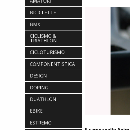
AMATORI
BICICLETTE
BMX
CICLISMO &
TRIATHLON
CICLOTURISMO
COMPONENTISTICA
DESIGN
DOPING
DUATHLON
EBIKE
ESTREMO
Il campanello Anim