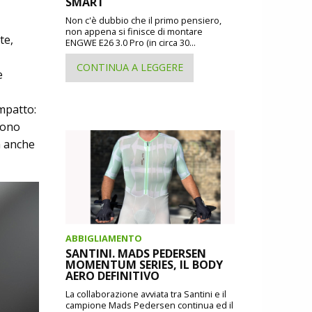
SMART
Non c'è dubbio che il primo pensiero,
non appena si finisce di montare
te,
ENGWE E26 3.0 Pro (in circa 30...
CONTINUA A LEGGERE
e
mpatto:
uono
a anche
ABBIGLIAMENTO
SANTINI. MADS PEDERSEN
MOMENTUM SERIES, IL BODY
AERO DEFINITIVO
La collaborazione avviata tra Santini e il
campione Mads Pedersen continua ed il