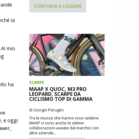
grande
CONTINUA A LEGGERE
nché la
 Al mio
eg
SCARPE
llo ha
MAAP X QUOC, M3 PRO
LEOPARD, SCARPE DA
CICLISMO TOP DI GAMMA
di Giorgio Perugini
ave
Tra le mosse che hanno reso celebre
e, e oggi
MAAP ci sono anche le ottime
rawer,
collaborazioni avviate dal marchio con
altre aziende...