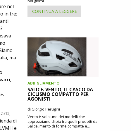
nei giorni...
are nel
CONTINUA A LEGGERE
o in tre:
anti
a?
nsava
imo
 Siamo
alia, ma
no
varri,
ABBIGLIAMENTO
SALICE. VENTO, IL CASCO DA
».
CICLISMO COMPATTO PER
AGONISTI
di Giorgio Perugini
arla,
Vento è solo uno dei modelli che
ienda di
apprezziamo di più tra quelli prodotti da
Salice, merito di forme compatte e...
a LVMH e