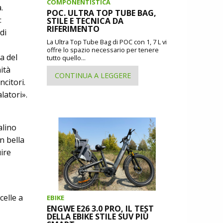
COMPONENTISTICA
.
POC. ULTRA TOP TUBE BAG,
:
STILE E TECNICA DA
RIFERIMENTO
di
La Ultra Top Tube Bag di POC con 1, 7 L vi
offre lo spazio necessario per tenere
a del
tutto quello...
ità
CONTINUA A LEGGERE
ncitori.
latori».
alino
n bella
ire
celle a
EBIKE
ENGWE E26 3.0 PRO, IL TEST
DELLA EBIKE STILE SUV PIÙ