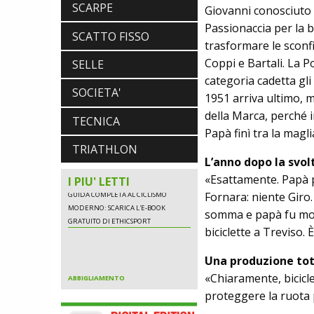
SCARPE
Giovanni conosciuto e
NALINI. APPUNTAMENTO A IBF PER
Passionaccia per la bi
SCOPRIRE IL PRIMO PANTALONCINO
SCATTO FISSO
CON AIRBAG INTEGRATO
trasformare le sconfi
BICICLETTE
Coppi e Bartali. La P
SELLE
LOOK. LA NUOVA 785 HUEZ RS,
categoria cadetta gli
LEGGEREZZA ASSOLUTA E CARATTERE
SOCIETA'
PER DOMINARE LE VETTE PIU' DURE
1951 arriva ultimo,
EBIKE
della Marca, perché i
POLINI E-P3+ CAMPIONE DEL MONDO
TECNICA
Papà finì tra la magl
E-BIKE ENDURO CON MANOLO
MORETTINI E FILIPPO COLARUSSO
TRIATHLON
ALIMENTAZIONE
L’anno dopo la svol
GUIDA COMPLETA AL CICLISMO
«Esattamente. Papà pe
I PIU' LETTI
MODERNO: SCARICA L'E-BOOK
Fornara: niente Giro.
GRATUITO DI ETHICSPORT
somma e papà fu molt
biciclette a Treviso. È
ABBIGLIAMENTO
Una produzione tot
NALINI. APPUNTAMENTO A IBF PER
«Chiaramente, biciclet
SCOPRIRE IL PRIMO PANTALONCINO
CON AIRBAG INTEGRATO
proteggere la ruota 
BICICLETTE