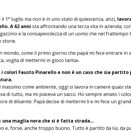
il 1° luglio ma non è in uno stato di quiescenza, anzi
, lavor
llo. A 62 an­ni
sta affrontando una terza vita in azienda, co
agazzino e la consapevolezza di un uomo che nel frattempo 
 storie.
n mondo, come il primo giorno che papà mi fece entrare in 
a, vo­glia di mettermi in gioco tanta».
 i colori Fausto Pi­na­rello e non è un caso che sia partito
atura.
massimo come ambiente, oggi si lavora in camere qua­si steri
rava di tutto, ma mi piaceva un sacco. Ho sempre amato i colori
odore di diluente. Papà decise di mettermi lì e mi fece un gran
: una maglia nera che si è fatta strada…
vo e, forse, anche troppo buono. Tutto è partito da lui, da p