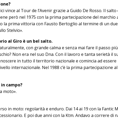
ione?
ci vince al Tour de l’Avenir grazie a Guido De Rosso. Il salto 
viene però nel 1975 con la prima partecipazione del marchio a
ito la prima vittoria con Fausto Bertoglio al termine di un due
llo Stelvio».
io al Giro è un bel sal­to.
aturalmente, con grande calma e senza mai fare il passo pi
ischio? Non era nel suo Dna. Con il lavoro e tanta serietà il s
onoscere in tutto il territorio nazionale e comincia ad essere
vello internazionale. Nel 1988 c’è la prima partecipazione a
e in campo?
a moto».
rso in moto: re­golarità e enduro. Dai 14 ai 19 con la Fantic 
essionario. E poi due anni con la Ktm. Andavo a correre di 