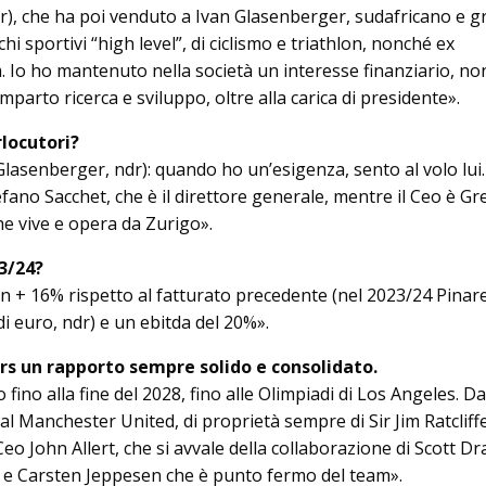
dr), che ha poi venduto a Ivan Glasenberger, sudafricano e 
i sportivi “high level”, di ciclismo e triathlon, nonché ex
. Io ho mantenuto nella so­cietà un interesse finanziario, no
mparto ricerca e sviluppo, oltre alla carica di presidente».
rlocutori?
asenberger, ndr): quando ho un’esigenza, sen­to al volo lui.
fano Sacchet, che è il direttore generale, mentre il Ceo è Gr
che vive e opera da Zurigo».
3/24?
 + 16% rispetto al fatturato precedente (nel 2023/24 Pinare
di euro, ndr) e un ebitda del 20%».
rs un rapporto sempre solido e consolidato.
ino alla fine del 2028, fino alle Olimpiadi di Los An­ge­les. D
al Man­chester United, di proprietà sempre di Sir Jim Ratcliff
 Ceo John Allert, che si avvale della collaborazione di Scott D
 e Carsten Jep­pesen che è punto fermo del team».