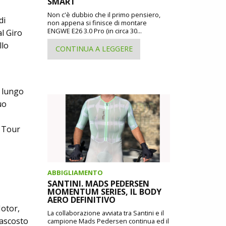
SMART
Non c'è dubbio che il primo pensiero,
di
non appena si finisce di montare
ENGWE E26 3.0 Pro (in circa 30...
l Giro
llo
CONTINUA A LEGGERE
ù lungo
uo
l Tour
ABBIGLIAMENTO
SANTINI. MADS PEDERSEN
MOMENTUM SERIES, IL BODY
AERO DEFINITIVO
Motor,
La collaborazione avviata tra Santini e il
nascosto
campione Mads Pedersen continua ed il