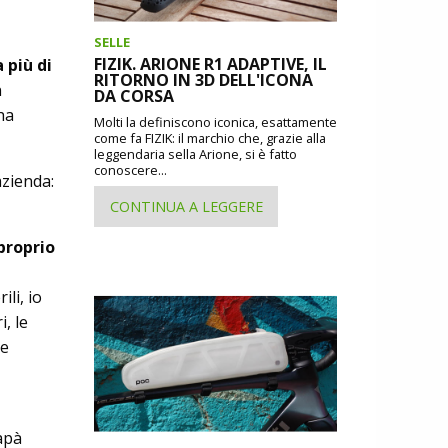
SELLE
FIZIK. ARIONE R1 ADAPTIVE, IL
a più di
RITORNO IN 3D DELL'ICONA
n
DA CORSA
ha
Molti la definiscono iconica, esattamente
come fa FIZIK: il marchio che, grazie alla
leggendaria sella Arione, si è fatto
conoscere...
azienda:
CONTINUA A LEGGERE
 proprio
li, io
, le
de
apà