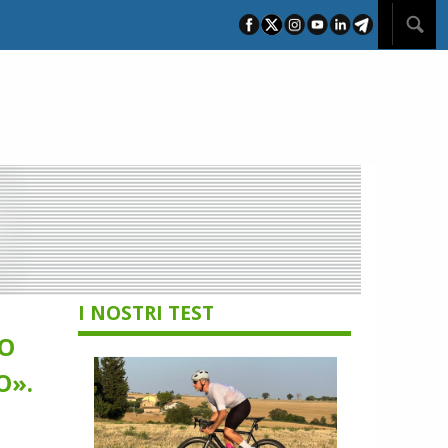
I NOSTRI TEST
MO
O».