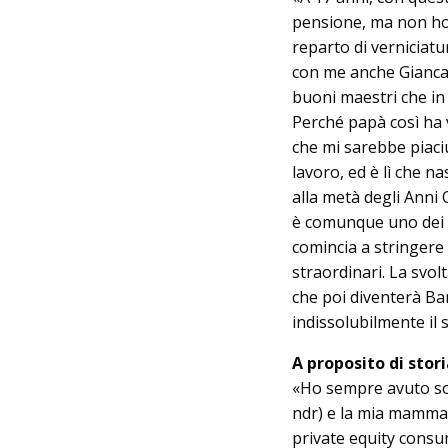
pensione, ma non ho d
reparto di verniciatur
con me anche Giancar
buoni maestri che in 
Perché papà così ha 
che mi sarebbe piaciu
lavoro, ed è lì che 
alla metà degli Anni O
è co­munque uno dei 
comincia a stringere
straordinari. La svol
che poi diventerà Ban
indissolubilmente il 
A proposito di stor
«Ho sempre avuto soci
ndr) e la mia mamma. 
private equity consu