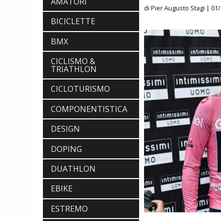
AMATORI
di Pier Augusto Stagi
| 01/
BICICLETTE
BMX
CICLISMO &
TRIATHLON
CICLOTURISMO
COMPONENTISTICA
DESIGN
DOPING
DUATHLON
EBIKE
ESTREMO