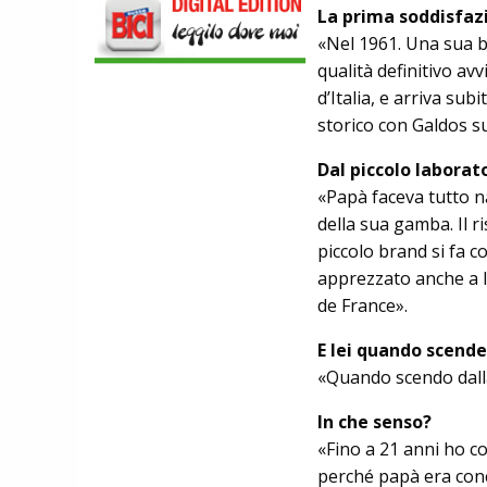
LOOK. LA NUOVA 785 HUEZ RS,
La prima soddisfaz
LEGGEREZZA ASSOLUTA E CARATTERE
«Nel 1961. Una sua bi
PER DOMINARE LE VETTE PIU' DURE
EBIKE
qualità definitivo av
POLINI E-P3+ CAMPIONE DEL MONDO
d’Italia, e arriva sub
E-BIKE ENDURO CON MANOLO
storico con Galdos su
MORETTINI E FILIPPO COLARUSSO
ALIMENTAZIONE
Dal piccolo laborator
GUIDA COMPLETA AL CICLISMO
MODERNO: SCARICA L'E-BOOK
«Papà faceva tutto n
GRATUITO DI ETHICSPORT
della sua gamba. Il r
piccolo brand si fa c
apprezzato anche a li
de France».
E lei quando scend
«Quando scendo dall
In che senso?
«Fino a 21 anni ho co
perché papà era conc