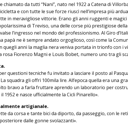
 chiamato da tutti “Nani”, nato nel 1922 a Ca­te­na di Villorba
cicletta e con tutte le sue forze riuscì nell’impresa più ardua
tte in meravigliose vittorie. Era­no gli anni ruggenti e magici 
opolarissima di Treviso, una delle corse più prestigiose della
 valse l’ingresso nel mondo del professionismo. Al Giro d’Itali
 ma papà ne è sempre andato orgoglioso, così come la Comun
n quegli anni la maglia nera veniva portata in trionfo con i vi
ia rosa Fiorenzo Magni e Louis Bobet, numero uno tra gli sca
ta.
r questioni tecniche fu invitato a lasciare il posto al Pasqu
 La squadra gli offrì 100mila lire. All’epoca quella era una gra
o bravo a farla fruttare aprendo un laboratorio per costru
 il 1952 e nasce ufficialmente la Cicli Pinarello».
almente artigianale.
te da corsa e tan­te bici da diporto, da passeggio, con le reti
posteriore dalle gonne svolazzanti».