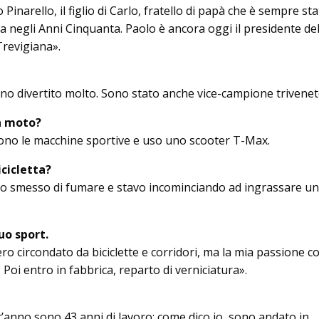
inarello, il figlio di Car­lo, fratello di papà che è sempre st
ga negli Anni Cinquanta. Paolo è ancora oggi il presidente de
e­vi­giana».
no divertito mol­to. Sono stato anche vice-campione trivenet
n moto?
iono le macchine sportive e uso uno scooter T-Max.
cicletta?
o smesso di fu­mare e stavo incominciando ad ingrassare un
uo sport.
o circondato da bi­ciclette e corridori, ma la mia passione c
 Poi entro in fabbrica, reparto di verniciatura».
’anno sono 43 anni di lavoro: come dico io, sono an­dato in