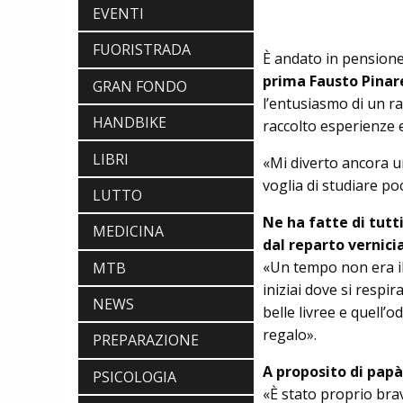
EVENTI
FUORISTRADA
È andato in pensione 
pri­ma Fausto Pinare
ABBIGLIAMENTO
GRAN FONDO
NALINI. APPUNTAMENTO A IBF PER
l’entusiasmo di un r
SCOPRIRE IL PRIMO PANTALONCINO
HANDBIKE
raccolto esperienze e
CON AIRBAG INTEGRATO
BICICLETTE
LIBRI
«Mi diverto ancora u
LOOK. LA NUOVA 785 HUEZ RS,
LEGGEREZZA ASSOLUTA E CARATTERE
voglia di studiare poc
LUTTO
PER DOMINARE LE VETTE PIU' DURE
EBIKE
Ne ha fatte di tutti
MEDICINA
POLINI E-P3+ CAMPIONE DEL MONDO
dal reparto vernici
E-BIKE ENDURO CON MANOLO
«Un tempo non era il 
MORETTINI E FILIPPO COLARUSSO
MTB
ALIMENTAZIONE
iniziai dove si respi
GUIDA COMPLETA AL CICLISMO
NEWS
belle livree e quell’
MODERNO: SCARICA L'E-BOOK
GRATUITO DI ETHICSPORT
regalo».
PREPARAZIONE
A proposito di papà
PSICOLOGIA
«È stato proprio bra
ABBIGLIAMENTO