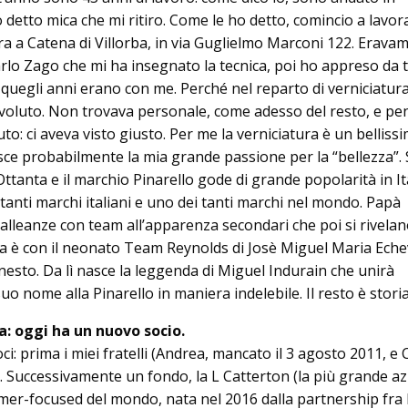
etto mi­ca che mi ritiro. Come le ho detto, co­mincio a lavor
a a Catena di Villorba, in via Gu­g­­lielmo Marconi 122. Eravam
lo Zago che mi ha insegnato la tecnica, poi ho appreso da t
quegli anni erano con me. Perché nel re­parto di verniciatur
voluto. Non trovava personale, co­me adesso del resto, e pe
to: ci aveva visto giusto. Per me la verniciatura è un belliss
nasce probabilmente la mia grande passione per la “bellezza”.
t­tan­ta e il marchio Pinarello gode di grande popolarità in It
tanti marchi italiani e uno dei tanti marchi nel mondo. Papà
 alleanze con team all’apparenza secondari che poi si rivela
ta è con il neonato Team Reynolds di Josè Mi­guel Maria Eche
esto. Da lì nasce la leggenda di Miguel In­du­rain che unirà
suo nome alla Pinarello in maniera indelebile. Il resto è storia
ia: oggi ha un nuovo socio.
: prima i miei fratelli (Andrea, mancato il 3 agosto 2011, e C
Suc­cessivamente un fondo, la L Cat­ter­ton (la più grande az
mer-focused del mondo, nata nel 2016 dalla partnership fr