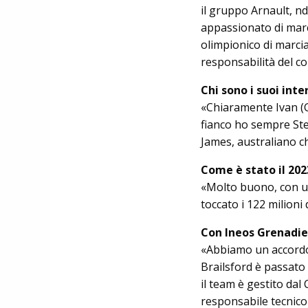
il gruppo Arnault, n
appassionato di march
olimpionico di marcia
responsabilità del co
Chi sono i suoi inte
«Chiaramente Ivan (Gl
fianco ho sempre Ste­
James, au­stra­liano 
Come è stato il 202
«Molto buono, con un
toccato i 122 milioni 
Con Ineos Grenadie
«Abbiamo un accordo f
Brailsford è passato 
il team è gestito dal
responsabile tecnico