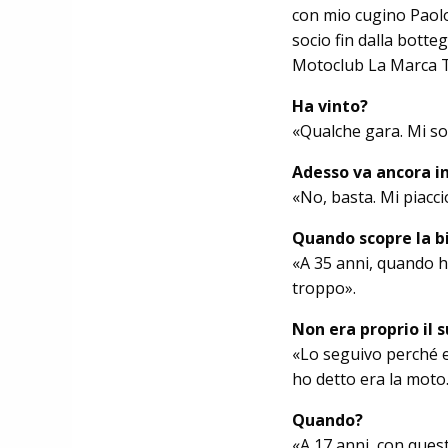
con mio cugino Paolo P
socio fin dalla botte
Motoclub La Marca Tr
Ha vinto?
«Qualche gara. Mi so
Adesso va ancora i
«No, basta. Mi piacc
Quando scopre la bi
«A 35 anni, quando h
troppo».
Non era proprio il s
«Lo seguivo perché er
ho detto era la moto.
Quando?
«A 17 anni, con quest