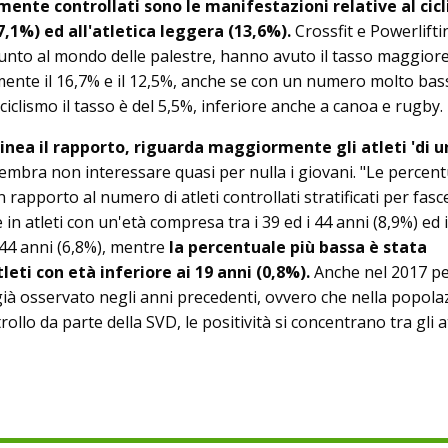
ente controllati sono le manifestazioni relative al cic
17,1%) ed all'atletica leggera (13,6%).
Crossfit e Powerlifti
punto al mondo delle palestre, hanno avuto il tasso maggiore
amente il 16,7% e il 12,5%, anche se con un numero molto bas
 ciclismo il tasso è del 5,5%, inferiore anche a canoa e rugby.
inea il rapporto, riguarda maggiormente gli atleti 'di u
embra non interessare quasi per nulla i giovani. "Le percent
in rapporto al numero di atleti controllati stratificati per fasce
in atleti con un'età compresa tra i 39 ed i 44 anni (8,9%) ed i
 44 anni (6,8%), mentre
la percentuale più bassa è stata
tleti con età inferiore ai 19 anni (0,8%).
Anche nel 2017 pe
già osservato negli anni precedenti, ovvero che nella popola
rollo da parte della SVD, le positività si concentrano tra gli a