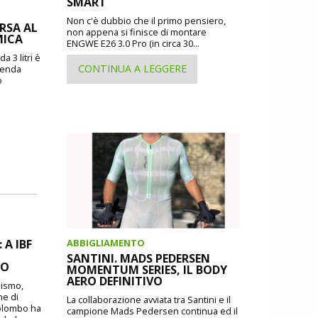
SMART
Non c'è dubbio che il primo pensiero,
ORSA AL
non appena si finisce di montare
MICA
ENGWE E26 3.0 Pro (in circa 30...
a 3 litri è
CONTINUA A LEGGERE
zienda
o
A IBF
ABBIGLIAMENTO
SANTINI. MADS PEDERSEN
MO
MOMENTUM SERIES, IL BODY
AERO DEFINITIVO
lismo,
ne di
La collaborazione avviata tra Santini e il
Colombo ha
campione Mads Pedersen continua ed il