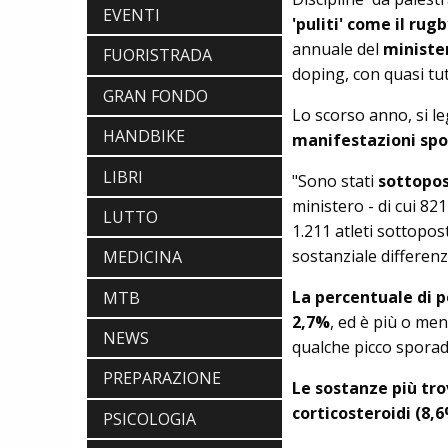
EVENTI
'puliti' come il rugb
annuale del
ministe
FUORISTRADA
doping, con quasi tutt
GRAN FONDO
Lo scorso anno, si 
HANDBIKE
manifestazioni spor
NEWS
NASCE «ANTONIO COLOMBO
LIBRI
"Sono stati
sottopos
INNOVATION & DESIGN AWARD»: A
ministero - di cui 82
IBF DEBUTTA IL PREMIO ITALIANO
LUTTO
1.211 atleti sottopost
DELL'INNOVAZIONE NEL CICLISMO
SCARPE
sostanziale differen
MEDICINA
DMT. TADEJ POGACAR, LA MAGLIA
GIALLA E UNA SPECIAL EDITION DELLA
La percentuale di p
MTB
POGI'S SUPERLIGHT
2,7%
, ed è più o men
COMPONENTISTICA
NEWS
ULAC. COURSIER JAGER 3L, LA BORSA
qualche picco sporadi
AL MANUBRIO LEGGERA ED
PREPARAZIONE
ECONOMICA
Le sostanze più tro
ABBIGLIAMENTO
corticosteroidi (8,
NALINI. APPUNTAMENTO A IBF PER
PSICOLOGIA
SCOPRIRE IL PRIMO PANTALONCINO