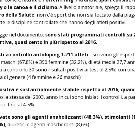
y o la canoa e il ciclismo
. A livello amatoriale, spiega il rap
ro della Salute
, non c'è sport che non sia toccato dalla piag
e le discipline controllate che hanno degli atleti positivi.
legge nel documento,
sono stati programmati controlli su 
tive, quasi cento in più rispetto al 2016.
ti a controllo antidoping 1.211 atleti
- scrivono gli esperti
1 maschi (67,8%) e 390 femmine (32,2%), di età media 27,7 ann
i a controllo 30 sono risultati positivi ai test (il 2,5%) con un
za di genere (4 femmine e 26 maschi)".
ositivi è sostanzialmente stabile rispetto al 2016, quand
o la stessa dal 2003, anno in cui sono iniziati i controlli, a pa
co fino al 4-5%.
vate sono gli agenti anabolizzanti (48,3%), stimolanti (
6%)
, diuretici e agenti mascheranti (8,6%).