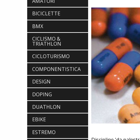
AMATORI
BICICLETTE
BMX
CICLISMO &
TRIATHLON
CICLOTURISMO
COMPONENTISTICA
DESIGN
DOPING
DUATHLON
EBIKE
ESTREMO
Discipline 'da pales