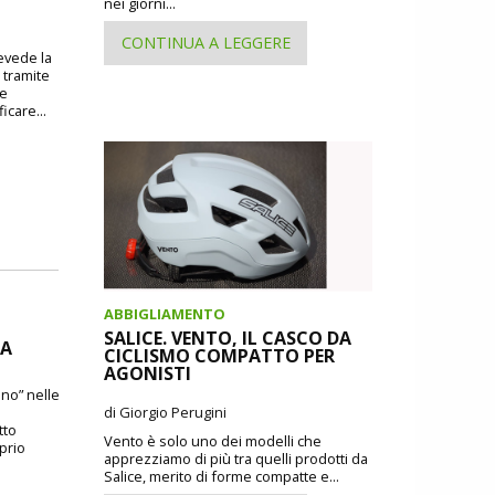
nei giorni...
CONTINUA A LEGGERE
revede la
 tramite
 e
icare...
ABBIGLIAMENTO
SALICE. VENTO, IL CASCO DA
DA
CICLISMO COMPATTO PER
AGONISTI
ano” nelle
di Giorgio Perugini
tto
Vento è solo uno dei modelli che
oprio
apprezziamo di più tra quelli prodotti da
Salice, merito di forme compatte e...