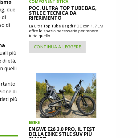
COMPONENTISTICA
lismo
POC. ULTRA TOP TUBE BAG,
ng, due
STILE E TECNICA DA
 di
RIFERIMENTO
so di
La Ultra Top Tube Bag di POC con 1, 7 L vi
offre lo spazio necessario per tenere
tutto quello...
na
CONTINUA A LEGGERE
uali più
 di età,
n quelli
rtanto,
zione di
tleti più
EBIKE
ENGWE E26 3.0 PRO, IL TEST
DELLA EBIKE STILE SUV PIÙ