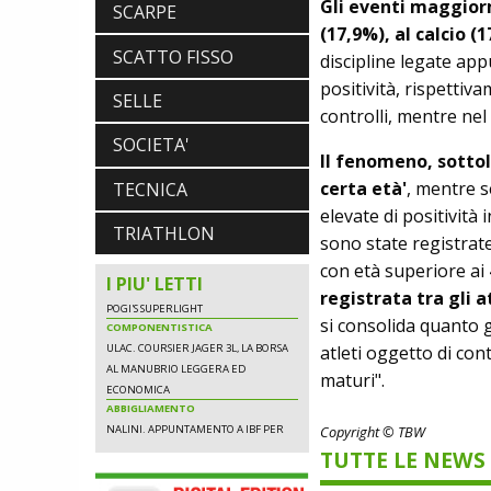
CON AIRBAG INTEGRATO
Gli eventi maggiorm
SCARPE
(17,9%), al calcio (
SCATTO FISSO
discipline legate ap
positività, rispettiv
NEWS
SELLE
NASCE «ANTONIO COLOMBO
controlli, mentre nel
INNOVATION & DESIGN AWARD»: A
SOCIETA'
IBF DEBUTTA IL PREMIO ITALIANO
Il fenomeno, sottol
DELL'INNOVAZIONE NEL CICLISMO
certa età'
, mentre s
TECNICA
SCARPE
elevate di positività 
DMT. TADEJ POGACAR, LA MAGLIA
TRIATHLON
GIALLA E UNA SPECIAL EDITION DELLA
sono state registrate 
POGI'S SUPERLIGHT
con età superiore ai
COMPONENTISTICA
I PIU' LETTI
registrata tra gli a
ULAC. COURSIER JAGER 3L, LA BORSA
AL MANUBRIO LEGGERA ED
si consolida quanto 
ECONOMICA
atleti oggetto di cont
ABBIGLIAMENTO
NALINI. APPUNTAMENTO A IBF PER
maturi".
SCOPRIRE IL PRIMO PANTALONCINO
CON AIRBAG INTEGRATO
Copyright © TBW
TUTTE LE NEWS