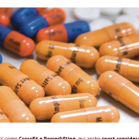
tra' come
Crossfit e Powerlifting
, ma anche
sport consider