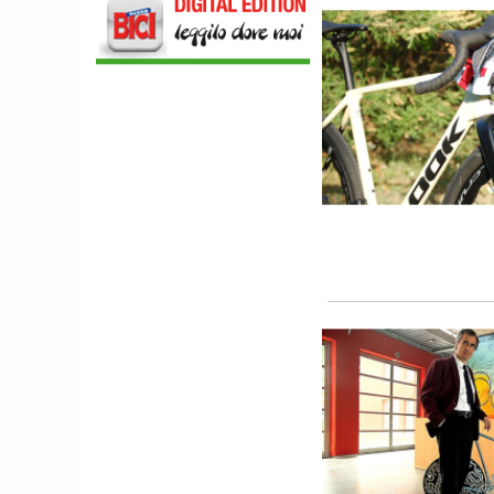
NEWS
NASCE «ANTONIO COLOMBO
INNOVATION & DESIGN AWARD»: A
IBF DEBUTTA IL PREMIO ITALIANO
DELL'INNOVAZIONE NEL CICLISMO
SCARPE
DMT. TADEJ POGACAR, LA MAGLIA
GIALLA E UNA SPECIAL EDITION DELLA
POGI'S SUPERLIGHT
COMPONENTISTICA
ULAC. COURSIER JAGER 3L, LA BORSA
AL MANUBRIO LEGGERA ED
ECONOMICA
ABBIGLIAMENTO
NALINI. APPUNTAMENTO A IBF PER
SCOPRIRE IL PRIMO PANTALONCINO
CON AIRBAG INTEGRATO