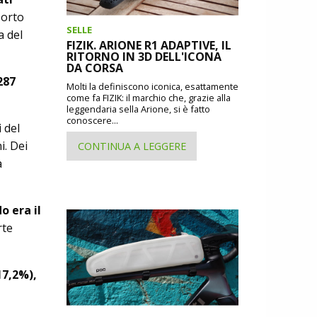
porto
SELLE
a del
FIZIK. ARIONE R1 ADAPTIVE, IL
RITORNO IN 3D DELL'ICONA
DA CORSA
287
Molti la definiscono iconica, esattamente
come fa FIZIK: il marchio che, grazie alla
leggendaria sella Arione, si è fatto
conoscere...
 del
i. Dei
CONTINUA A LEGGERE
a
o era il
rte
17,2%),