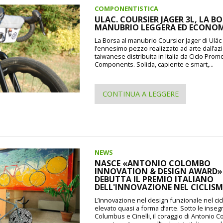
COMPONENTISTICA
ULAC. COURSIER JAGER 3L, LA B
MANUBRIO LEGGERA ED ECONO
La Borsa al manubrio Coursier Jager di Uläc d
l’ennesimo pezzo realizzato ad arte dall’a
taiwanese distribuita in Italia da Ciclo Prom
Components. Solida, capiente e smart,...
CONTINUA A LEGGERE
NEWS
NASCE «ANTONIO COLOMBO
INNOVATION & DESIGN AWARD»: 
DEBUTTA IL PREMIO ITALIANO
DELL'INNOVAZIONE NEL CICLIS
L’innovazione nel design funzionale nel cic
elevato quasi a forma d’arte. Sotto le inseg
Columbus e Cinelli, il coraggio di Antonio 