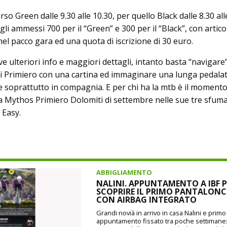
so Green dalle 9.30 alle 10.30, per quello Black dalle 8.30 alle
ammessi 700 per il “Green” e 300 per il “Black”, con articoli
el pacco gara ed una quota di iscrizione di 30 euro.
ve ulteriori info e maggiori dettagli, intanto basta “navigare”
 di Primiero con una cartina ed immaginare una lunga pedalat
à e soprattutto in compagnia. E per chi ha la mtb è il momento
alla Mythos Primiero Dolomiti di settembre nelle sue tre sfum
 Easy.
ABBIGLIAMENTO
NALINI. APPUNTAMENTO A IBF P
SCOPRIRE IL PRIMO PANTALON
CON AIRBAG INTEGRATO
Grandi novià in arrivo in casa Nalini e prim
appuntamento fissato tra poche settimane