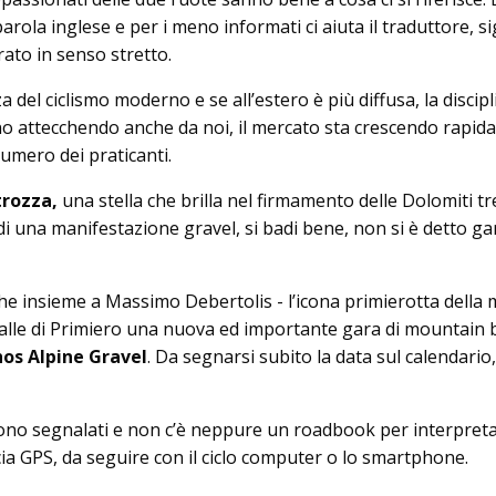
ola inglese e per i meno informati ci aiuta il traduttore, si
rrato in senso stretto.
del ciclismo moderno e se all’estero è più diffusa, la discipl
no attecchendo anche da noi, il mercato sta crescendo rapi
umero dei praticanti.
trozza,
una stella che brilla nel firmamento delle Dolomiti tr
a di una manifestazione gravel, si badi bene, non si è detto ga
e insieme a Massimo Debertolis - l’icona primierotta della 
Valle di Primiero una nuova ed importante gara di mountain b
os Alpine Gravel
. Da segnarsi subito la data sul calendario,
sono segnalati e non c’è neppure un roadbook per interpretar
cia GPS, da seguire con il ciclo computer o lo smartphone.