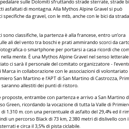
i pedalare sulle Dolomiti sfruttando strade sterrate, strade 
tti asfaltati di montagna. Alla Mythos Alpine Gravel si può
ci specifiche da gravel, con le mtb, anche con le bici da strad
 sono classifiche, la partenza è alla francese, entro un’ora
ulle ali del vento tra boschi e prati ammirando scorci da carto
otografica o smartphone per portarsi a casa ricordi che c
 nella mente. È una Mythos Alpine Gravel nel senso letterale
ciato ci sarà il personale del comitato organizzatore - l’event
 Marca in collaborazione con le associazioni di volontariato 
rimiero San Martino e l’APT di San Martino di Castrozza, Prim
saranno allestiti dei punti di ristoro.
 proposte, entrambe con partenza e arrivo a San Martino d
o Green, ricordando la vocazione di tutta la Valle di Primiero
o di 1.310 m. con una percentuale di asfalto del 29,4% ed il r
indi un percorso Black di 73 km, 2.380 metri di dislivello con 
sterrati e circa il 3,5% di pista ciclabile.