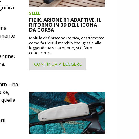
gnifica
SELLE
FIZIK. ARIONE R1 ADAPTIVE, IL
RITORNO IN 3D DELL'ICONA
ina
DA CORSA
damente
Molti la definiscono iconica, esattamente
come fa FIZIK: il marchio che, grazie alla
leggendaria sella Arione, si è fatto
conoscere...
entine,
ra,
CONTINUA A LEGGERE
mtb – ha
ike,
 quella
li,