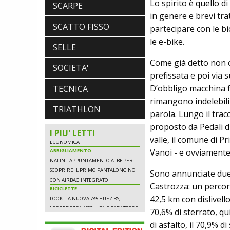
Lo spirito è quello d
SCARPE
PER DOMINARE LE VETTE PIU' DURE
in genere e brevi tra
SCATTO FISSO
partecipare con le bi
le e-bike.
SELLE
SCARPE
DMT. TADEJ POGACAR, LA MAGLIA
Come già detto non ci
SOCIETA'
GIALLA E UNA SPECIAL EDITION DELLA
prefissata e poi via s
POGI'S SUPERLIGHT
D’obbligo macchina f
TECNICA
COMPONENTISTICA
ULAC. COURSIER JAGER 3L, LA BORSA
rimangono indelebili
AL MANUBRIO LEGGERA ED
TRIATHLON
parola. Lungo il trac
ECONOMICA
proposto da Pedali di
ABBIGLIAMENTO
I PIU' LETTI
NALINI. APPUNTAMENTO A IBF PER
valle, il comune di P
SCOPRIRE IL PRIMO PANTALONCINO
Vanoi - e ovviamente 
CON AIRBAG INTEGRATO
BICICLETTE
Sono annunciate due
LOOK. LA NUOVA 785 HUEZ RS,
LEGGEREZZA ASSOLUTA E CARATTERE
Castrozza: un percors
PER DOMINARE LE VETTE PIU' DURE
42,5 km con dislivell
70,6% di sterrato, qu
di asfalto, il 70,9% di 