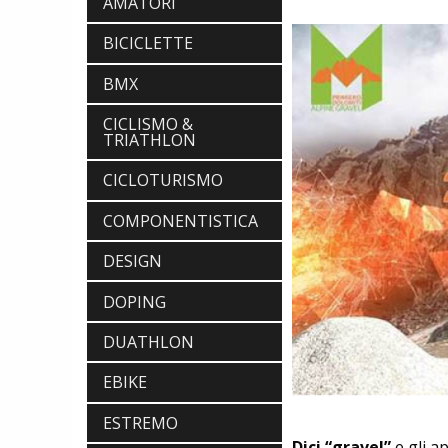
AMATORI
BICICLETTE
BMX
CICLISMO &
TRIATHLON
CICLOTURISMO
COMPONENTISTICA
DESIGN
DOPING
DUATHLON
EBIKE
ESTREMO
Dici “gravel”
e gli a