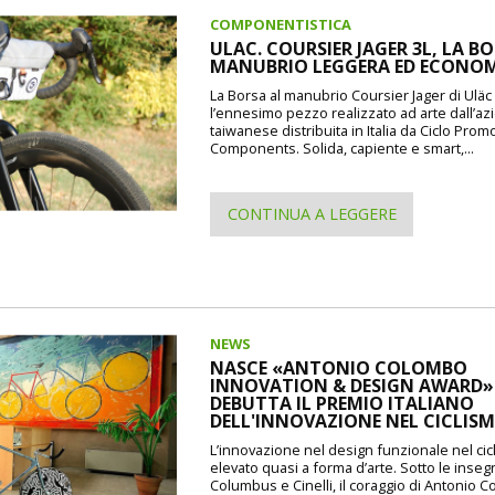
COMPONENTISTICA
ULAC. COURSIER JAGER 3L, LA B
MANUBRIO LEGGERA ED ECONO
La Borsa al manubrio Coursier Jager di Uläc d
l’ennesimo pezzo realizzato ad arte dall’a
taiwanese distribuita in Italia da Ciclo Prom
Components. Solida, capiente e smart,...
CONTINUA A LEGGERE
NEWS
NASCE «ANTONIO COLOMBO
INNOVATION & DESIGN AWARD»: 
DEBUTTA IL PREMIO ITALIANO
DELL'INNOVAZIONE NEL CICLIS
L’innovazione nel design funzionale nel cic
elevato quasi a forma d’arte. Sotto le inseg
Columbus e Cinelli, il coraggio di Antonio 