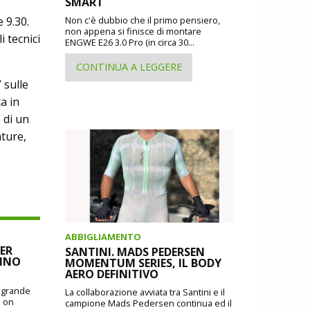
SMART
 9.30.
Non c'è dubbio che il primo pensiero,
non appena si finisce di montare
 tecnici
ENGWE E26 3.0 Pro (in circa 30...
CONTINUA A LEGGERE
 sulle
a in
 di un
ature,
ABBIGLIAMENTO
ER
SANTINI. MADS PEDERSEN
CINO
MOMENTUM SERIES, IL BODY
AERO DEFINITIVO
o grande
La collaborazione avviata tra Santini e il
: on
campione Mads Pedersen continua ed il