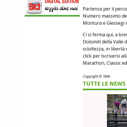
SCARPE
Partenza per il percor
DMT. TADEJ POGACAR, LA MAGLIA
GIALLA E UNA SPECIAL EDITION DELLA
Numero massimo degli 
POGI'S SUPERLIGHT
Montura e Giessegi n
COMPONENTISTICA
ULAC. COURSIER JAGER 3L, LA BORSA
Ci si ferma qui, a bre
AL MANUBRIO LEGGERA ED
ECONOMICA
Dolomiti della Valle
ABBIGLIAMENTO
scioltezza, in libert
NALINI. APPUNTAMENTO A IBF PER
click per iscriversi 
SCOPRIRE IL PRIMO PANTALONCINO
CON AIRBAG INTEGRATO
Marathon, Classic ed
BICICLETTE
LOOK. LA NUOVA 785 HUEZ RS,
Copyright © TBW
LEGGEREZZA ASSOLUTA E CARATTERE
TUTTE LE NEWS
PER DOMINARE LE VETTE PIU' DURE