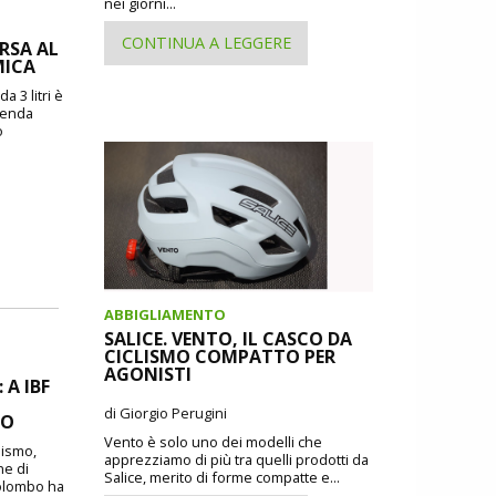
nei giorni...
CONTINUA A LEGGERE
ORSA AL
MICA
a 3 litri è
zienda
o
ABBIGLIAMENTO
SALICE. VENTO, IL CASCO DA
CICLISMO COMPATTO PER
AGONISTI
A IBF
di Giorgio Perugini
MO
Vento è solo uno dei modelli che
lismo,
apprezziamo di più tra quelli prodotti da
ne di
Salice, merito di forme compatte e...
Colombo ha