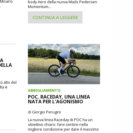
i Misano
body Aero della nuova Mads Pedersen
.
Momentum...
CONTINUA A LEGGERE
IA
DELLA
ù alto del
lta è
ABBIGLIAMENTO
POC. RACEDAY, UNA LINEA
NATA PER L'AGONISMO
di Giorgio Perugini
La nuova linea Raceday di POC ha un
obiettivo chiaro: farvi sentire nella
migliore condizione per dare il massimo