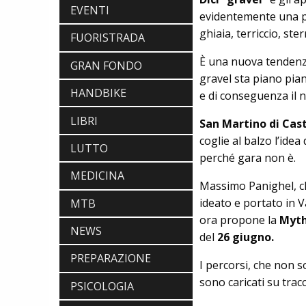
EVENTI
evidentemente una par
ghiaia, terriccio, ste
FUORISTRADA
È una nuova tendenza 
GRAN FONDO
gravel sta piano pia
HANDBIKE
e di conseguenza il n
LIBRI
San Martino di Cas
SCARPE
coglie al balzo l’ide
DMT. TADEJ POGACAR, LA MAGLIA
LUTTO
GIALLA E UNA SPECIAL EDITION DELLA
perché gara non è.
POGI'S SUPERLIGHT
MEDICINA
COMPONENTISTICA
Massimo Panighel, ch
ULAC. COURSIER JAGER 3L, LA BORSA
ideato e portato in 
MTB
AL MANUBRIO LEGGERA ED
ECONOMICA
ora propone la
Myth
ABBIGLIAMENTO
NEWS
del
26 giugno.
NALINI. APPUNTAMENTO A IBF PER
SCOPRIRE IL PRIMO PANTALONCINO
PREPARAZIONE
I percorsi, che non 
CON AIRBAG INTEGRATO
BICICLETTE
sono caricati su trac
PSICOLOGIA
LOOK. LA NUOVA 785 HUEZ RS,
LEGGEREZZA ASSOLUTA E CARATTERE