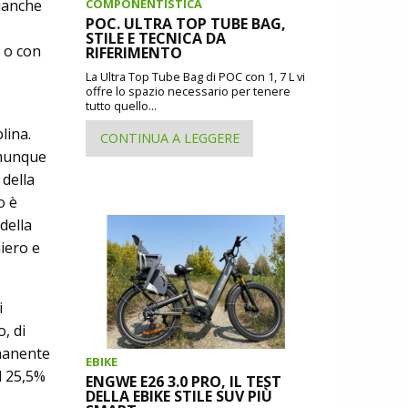
COMPONENTISTICA
bianche
POC. ULTRA TOP TUBE BAG,
STILE E TECNICA DA
a o con
RIFERIMENTO
La Ultra Top Tube Bag di POC con 1, 7 L vi
offre lo spazio necessario per tenere
tutto quello...
lina.
CONTINUA A LEGGERE
omunque
 della
o è
della
iero e
i
, di
imanente
EBIKE
il 25,5%
ENGWE E26 3.0 PRO, IL TEST
DELLA EBIKE STILE SUV PIÙ