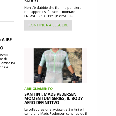
SMART
Non c'è dubbio che il primo pensiero,
non appena si finisce di montare
ENGWE E26 3.0 Pro (in circa 30...
CONTINUA A LEGGERE
A IBF
MO
lismo,
ne di
Colombo ha
obale...
ABBIGLIAMENTO
SANTINI. MADS PEDERSEN
MOMENTUM SERIES, IL BODY
AERO DEFINITIVO
La collaborazione avviata tra Santini e il
campione Mads Pedersen continua ed il