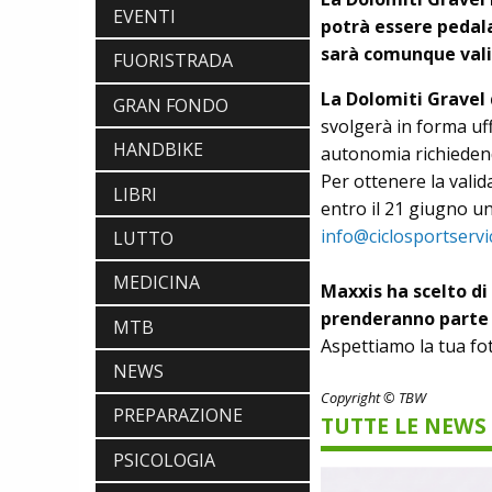
EVENTI
potrà essere pedal
sarà comunque valid
FUORISTRADA
La Dolomiti Gravel 
GRAN FONDO
svolgerà in forma uff
HANDBIKE
autonomia richiedendo
Per ottenere la valid
LIBRI
entro il 21 giugno un
info@ciclosportservic
LUTTO
MEDICINA
SCARPE
Maxxis ha scelto di
DMT. TADEJ POGACAR, LA MAGLIA
prenderanno parte 
MTB
GIALLA E UNA SPECIAL EDITION DELLA
Aspettiamo la tua fo
POGI'S SUPERLIGHT
COMPONENTISTICA
NEWS
ULAC. COURSIER JAGER 3L, LA BORSA
Copyright © TBW
AL MANUBRIO LEGGERA ED
PREPARAZIONE
TUTTE LE NEWS
ECONOMICA
ABBIGLIAMENTO
PSICOLOGIA
NALINI. APPUNTAMENTO A IBF PER
SCOPRIRE IL PRIMO PANTALONCINO