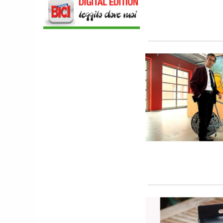
COMPONENTISTICA
ULAC. COURSIER JAGER 3L, LA BORSA
AL MANUBRIO LEGGERA ED
ECONOMICA
ABBIGLIAMENTO
NALINI. APPUNTAMENTO A IBF PER
SCOPRIRE IL PRIMO PANTALONCINO
CON AIRBAG INTEGRATO