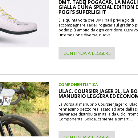
DMT. TADEJ POGACAR, LA MAGL
GIALLA E UNA SPECIAL EDITION 
POGI'S SUPERLIGHT
È la quinta volta che DMT ha il privilegio di
accompagnare Tadej Pogacar sul gradino pi
podio più ambito da ogni corridore. Ogni vo
un’emozione diversa, nuova,...
CONTINUA A LEGGERE
COMPONENTISTICA
ULAC. COURSIER JAGER 3L, LA B
MANUBRIO LEGGERA ED ECONO
La Borsa al manubrio Coursier Jager di Uläc d
l’ennesimo pezzo realizzato ad arte dall’a
taiwanese distribuita in Italia da Ciclo Prom
Components. Solida, capiente e smart,...
CONTINUA A LEGGERE