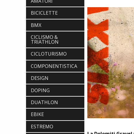
AMATORI
BICICLETTE
BMX
CICLISMO &
TRIATHLON
CICLOTURISMO
COMPONENTISTICA
DESIGN
DOPING
DUATHLON
EBIKE
ESTREMO
La Dolomiti Gravel 