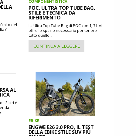
COMPONENTISTICA
IA
DELLA
POC. ULTRA TOP TUBE BAG,
STILE E TECNICA DA
RIFERIMENTO
ù alto del
La Ultra Top Tube Bag di POC con 1, 7 L vi
lta è
offre lo spazio necessario per tenere
tutto quello...
CONTINUA A LEGGERE
ORSA AL
MICA
a 3 litri è
zienda
o
EBIKE
ENGWE E26 3.0 PRO, IL TEST
DELLA EBIKE STILE SUV PIÙ