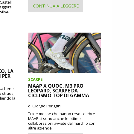
Castelli
CONTINUA A LEGGERE
leggera
stiva.
O, LA
 PER
SCARPE
MAAP X QUOC, M3 PRO
o sa bene
LEOPARD, SCARPE DA
u strada,
CICLISMO TOP DI GAMMA
liendo la
..
di Giorgio Perugini
Tra le mosse che hanno reso celebre
MAAP ci sono anche le ottime
collaborazioni avviate dal marchio con
altre aziende...