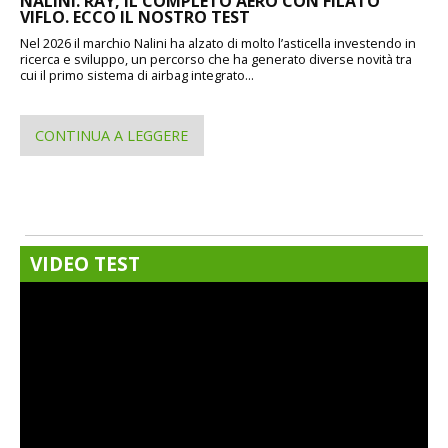
NALINI. RAY, IL COMPLETO AERO CON FILATO
VIFLO. ECCO IL NOSTRO TEST
Nel 2026 il marchio Nalini ha alzato di molto l’asticella investendo in
ricerca e sviluppo, un percorso che ha generato diverse novità tra
cui il primo sistema di airbag integrato...
CONTINUA A LEGGERE
VIDEO TEST