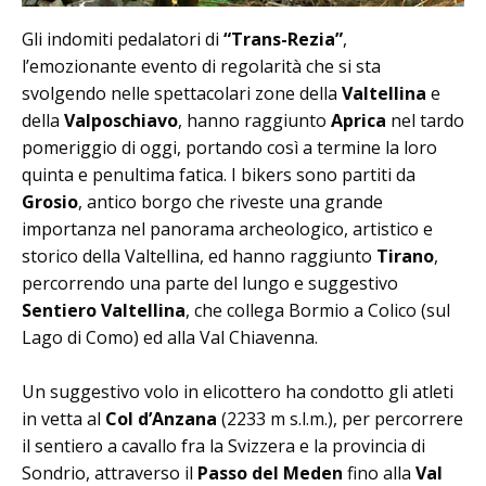
Gli indomiti pedalatori di
“Trans-Rezia”
,
l’emozionante evento di regolarità che si sta
svolgendo nelle spettacolari zone della
Valtellina
e
della
Valposchiavo
, hanno raggiunto
Aprica
nel tardo
pomeriggio di oggi, portando così a termine la loro
quinta e penultima fatica. I bikers sono partiti da
Grosio
, antico borgo che riveste una grande
importanza nel panorama archeologico, artistico e
storico della Valtellina, ed hanno raggiunto
Tirano
,
percorrendo una parte del lungo e suggestivo
Sentiero Valtellina
, che collega Bormio a Colico (sul
Lago di Como) ed alla Val Chiavenna.
Un suggestivo volo in elicottero ha condotto gli atleti
in vetta al
Col d’Anzana
(2233 m s.l.m.), per percorrere
il sentiero a cavallo fra la Svizzera e la provincia di
Sondrio, attraverso il
Passo del Meden
fino alla
Val