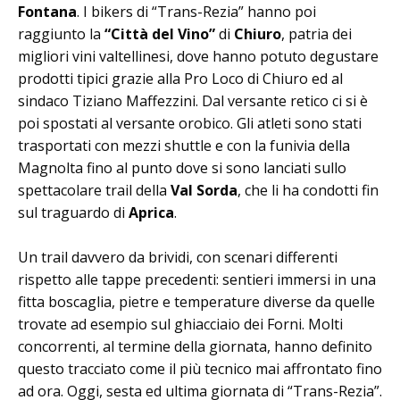
Fontana
. I bikers di “Trans-Rezia” hanno poi
raggiunto la
“Città del Vino”
di
Chiuro
, patria dei
migliori vini valtellinesi, dove hanno potuto degustare
prodotti tipici grazie alla Pro Loco di Chiuro ed al
sindaco Tiziano Maffezzini. Dal versante retico ci si è
poi spostati al versante orobico. Gli atleti sono stati
trasportati con mezzi shuttle e con la funivia della
Magnolta fino al punto dove si sono lanciati sullo
spettacolare trail della
Val Sorda
, che li ha condotti fin
sul traguardo di
Aprica
.
Un trail davvero da brividi, con scenari differenti
rispetto alle tappe precedenti: sentieri immersi in una
fitta boscaglia, pietre e temperature diverse da quelle
trovate ad esempio sul ghiacciaio dei Forni. Molti
concorrenti, al termine della giornata, hanno definito
questo tracciato come il più tecnico mai affrontato fino
ad ora. Oggi, sesta ed ultima giornata di “Trans-Rezia”.