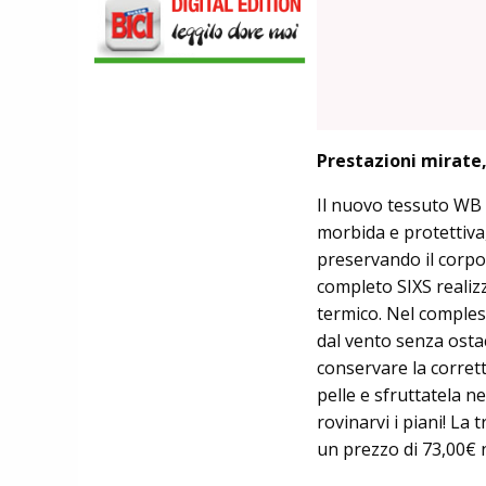
SCARPE
DMT. TADEJ POGACAR, LA MAGLIA
GIALLA E UNA SPECIAL EDITION DELLA
POGI'S SUPERLIGHT
COMPONENTISTICA
ULAC. COURSIER JAGER 3L, LA BORSA
AL MANUBRIO LEGGERA ED
Prestazioni mirat
ECONOMICA
ABBIGLIAMENTO
NALINI. APPUNTAMENTO A IBF PER
Il nuovo tessuto WB b
SCOPRIRE IL PRIMO PANTALONCINO
morbida e protettiva
CON AIRBAG INTEGRATO
preservando il corpo 
BICICLETTE
LOOK. LA NUOVA 785 HUEZ RS,
completo SIXS realiz
LEGGEREZZA ASSOLUTA E CARATTERE
termico. Nel comple
PER DOMINARE LE VETTE PIU' DURE
dal vento senza ostac
conservare la corret
pelle e sfruttatela ne
rovinarvi i piani! La 
un prezzo di 73,00€ n