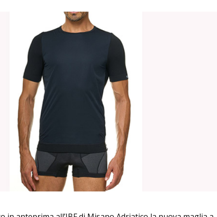
 in anteprima all’IBF di Misano Adriatico la nuova maglia a