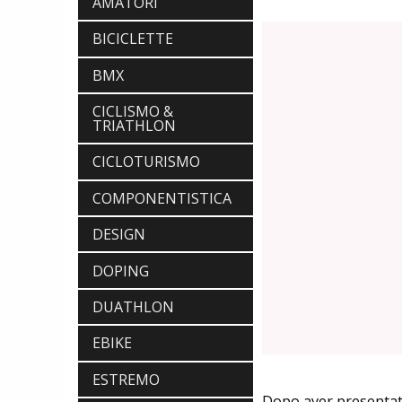
AMATORI
BICICLETTE
BMX
CICLISMO &
TRIATHLON
CICLOTURISMO
COMPONENTISTICA
DESIGN
DOPING
DUATHLON
EBIKE
ESTREMO
Dopo aver presentato