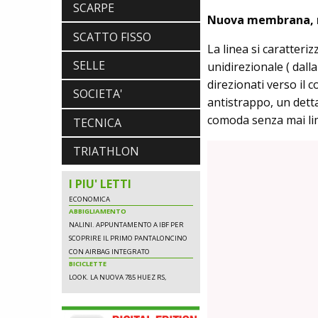
LEGGEREZZA ASSOLUTA E CARATTERE
SCARPE
Nuova membrana, 
PER DOMINARE LE VETTE PIU' DURE
SCATTO FISSO
La linea si caratteri
SELLE
unidirezionale ( dall
SCARPE
direzionati verso il 
DMT. TADEJ POGACAR, LA MAGLIA
SOCIETA'
antistrappo, un detta
GIALLA E UNA SPECIAL EDITION DELLA
POGI'S SUPERLIGHT
comoda senza mai lim
TECNICA
COMPONENTISTICA
ULAC. COURSIER JAGER 3L, LA BORSA
TRIATHLON
AL MANUBRIO LEGGERA ED
ECONOMICA
ABBIGLIAMENTO
I PIU' LETTI
NALINI. APPUNTAMENTO A IBF PER
SCOPRIRE IL PRIMO PANTALONCINO
CON AIRBAG INTEGRATO
BICICLETTE
LOOK. LA NUOVA 785 HUEZ RS,
LEGGEREZZA ASSOLUTA E CARATTERE
PER DOMINARE LE VETTE PIU' DURE