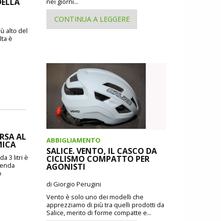
DELLA
nei giorni...
CONTINUA A LEGGERE
ù alto del
lta è
ORSA AL
ABBIGLIAMENTO
MICA
SALICE. VENTO, IL CASCO DA
a 3 litri è
CICLISMO COMPATTO PER
zienda
AGONISTI
o
di Giorgio Perugini
Vento è solo uno dei modelli che
apprezziamo di più tra quelli prodotti da
Salice, merito di forme compatte e...