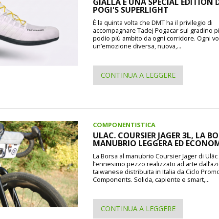
GIALLA E UNA SPECIAL EDITION 
POGI'S SUPERLIGHT
È la quinta volta che DMT ha il privilegio di
accompagnare Tadej Pogacar sul gradino pi
podio più ambito da ogni corridore. Ogni vo
un’emozione diversa, nuova,...
CONTINUA A LEGGERE
COMPONENTISTICA
ULAC. COURSIER JAGER 3L, LA B
MANUBRIO LEGGERA ED ECONO
La Borsa al manubrio Coursier Jager di Uläc d
l’ennesimo pezzo realizzato ad arte dall’a
taiwanese distribuita in Italia da Ciclo Prom
Components. Solida, capiente e smart,...
CONTINUA A LEGGERE