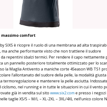
e, massimo comfort
y SIXS è ricopre il ruolo di una membrana ad alta traspirabil
, ma anche performante visto che non trattiene il sudore
da repentini sbalzi termici. Per rendere il capo nettamente 
za un pannello posteriore totalmente ottimizzato per lo sc
sso la Maglia Antivento a maniche corte 4Season WB TS1 p
olare l’allontanato del sudore della pelle, la modalità giusta
ta termoregolazione e mantenere la pelle asciutta. Indossate
l ciclismo, nel running e in tutte le situazioni in cui il vento 
trovate già in vendita sul sito
www.six2.com
e presso i negozi 
elle taglie XS/S – M/L – XL-2XL – 3XL/4XL nell’unico colore 