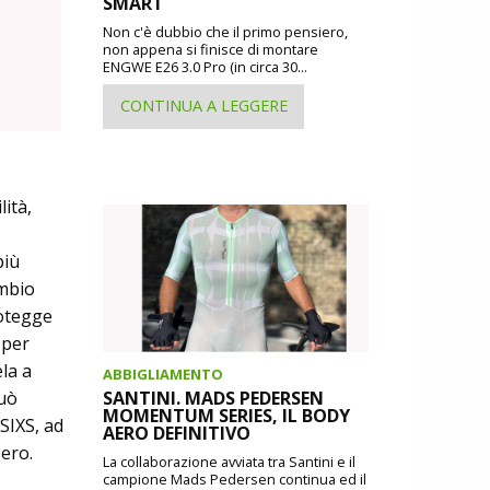
SMART
Non c'è dubbio che il primo pensiero,
non appena si finisce di montare
ENGWE E26 3.0 Pro (in circa 30...
CONTINUA A LEGGERE
ità,
più
ambio
rotegge
 per
la a
ABBIGLIAMENTO
può
SANTINI. MADS PEDERSEN
MOMENTUM SERIES, IL BODY
SIXS, ad
AERO DEFINITIVO
Nero.
La collaborazione avviata tra Santini e il
campione Mads Pedersen continua ed il