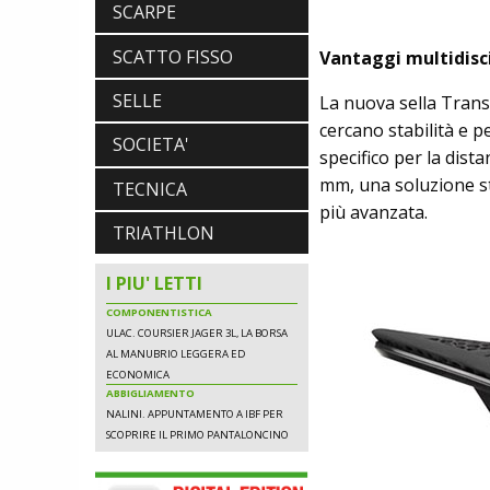
AL MANUBRIO LEGGERA ED
SCARPE
ECONOMICA
ABBIGLIAMENTO
SCATTO FISSO
Vantaggi multidisci
NALINI. APPUNTAMENTO A IBF PER
SCOPRIRE IL PRIMO PANTALONCINO
SELLE
La nuova sella Transi
CON AIRBAG INTEGRATO
cercano stabilità e p
SOCIETA'
specifico per la dist
mm, una soluzione st
TECNICA
SCARPE
più avanzata.
DMT. TADEJ POGACAR, LA MAGLIA
TRIATHLON
GIALLA E UNA SPECIAL EDITION DELLA
POGI'S SUPERLIGHT
COMPONENTISTICA
I PIU' LETTI
ULAC. COURSIER JAGER 3L, LA BORSA
AL MANUBRIO LEGGERA ED
ECONOMICA
ABBIGLIAMENTO
NALINI. APPUNTAMENTO A IBF PER
SCOPRIRE IL PRIMO PANTALONCINO
CON AIRBAG INTEGRATO