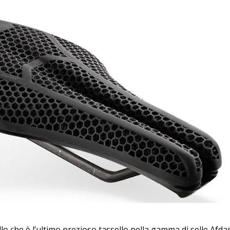
lo che è l’ultimo prezioso tassello nella gamma di selle Afdap