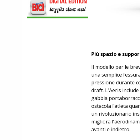
SCARPE
DMT. TADEJ POGACAR, LA MAGLIA
GIALLA E UNA SPECIAL EDITION DELLA
POGI'S SUPERLIGHT
COMPONENTISTICA
ULAC. COURSIER JAGER 3L, LA BORSA
AL MANUBRIO LEGGERA ED
ECONOMICA
ABBIGLIAMENTO
Più spazio e suppor
NALINI. APPUNTAMENTO A IBF PER
SCOPRIRE IL PRIMO PANTALONCINO
Il modello per le bre
CON AIRBAG INTEGRATO
una semplice fessura
pressione durante co
draft. L'Aeris includ
gabbia portaborracce
ostacola l’atleta quan
un rivoluzionario ins
migliora l'aerodinami
avanti e indietro.