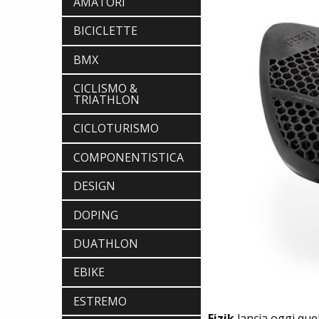
AMATORI
BICICLETTE
BMX
CICLISMO &
TRIATHLON
CICLOTURISMO
COMPONENTISTICA
DESIGN
DOPING
DUATHLON
EBIKE
ESTREMO
Fizik
lancia oggi quel