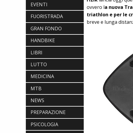
EVENTI
ovvero l
a nuova Tra
triathlon e per le 
FUORISTRADA
breve e lunga distanz
GRAN FONDO
HANDBIKE
LIBRI
LUTTO
MEDICINA
MTB
NEWS
SCARPE
DMT. TADEJ POGACAR, LA MAGLIA
PREPARAZIONE
GIALLA E UNA SPECIAL EDITION DELLA
POGI'S SUPERLIGHT
COMPONENTISTICA
PSICOLOGIA
ULAC. COURSIER JAGER 3L, LA BORSA