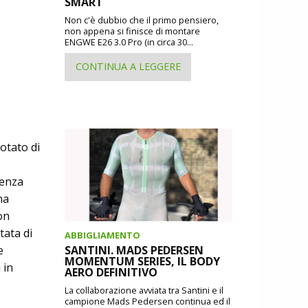
SMART
Non c'è dubbio che il primo pensiero,
non appena si finisce di montare
ENGWE E26 3.0 Pro (in circa 30...
CONTINUA A LEGGERE
otato di
senza
na
on
tata di
ABBIGLIAMENTO
e
SANTINI. MADS PEDERSEN
MOMENTUM SERIES, IL BODY
 in
AERO DEFINITIVO
La collaborazione avviata tra Santini e il
campione Mads Pedersen continua ed il