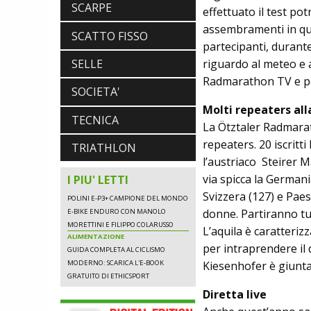
SCARPE
effettuato il test po
assembramenti in qua
SCATTO FISSO
partecipanti, durant
ABBIGLIAMENTO
riguardo al meteo e a
SELLE
NALINI. APPUNTAMENTO A IBF PER
Radmarathon TV e po
SCOPRIRE IL PRIMO PANTALONCINO
SOCIETA'
CON AIRBAG INTEGRATO
Molti repeaters al
BICICLETTE
TECNICA
LOOK. LA NUOVA 785 HUEZ RS,
La Ötztaler Radmarat
LEGGEREZZA ASSOLUTA E CARATTERE
repeaters. 20 iscritt
TRIATHLON
PER DOMINARE LE VETTE PIU' DURE
EBIKE
l’austriaco Steirer M
POLINI E-P3+ CAMPIONE DEL MONDO
via spicca la Germani
I PIU' LETTI
E-BIKE ENDURO CON MANOLO
Svizzera (127) e Paesi
MORETTINI E FILIPPO COLARUSSO
ALIMENTAZIONE
donne. Partiranno tutt
GUIDA COMPLETA AL CICLISMO
L’aquila è caratteriz
MODERNO: SCARICA L'E-BOOK
per intraprendere il
GRATUITO DI ETHICSPORT
Kiesenhofer è giunt
Diretta live
ABBIGLIAMENTO