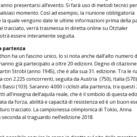
tranno presentarsi all’evento. Si farà uso di metodi tecnici pe
lsiasi momento. Così ad esempio, la riunione obbligatoria 
e la quale vengono date le ultime informazioni prima della p
l tracciato, verrà trasmessa in diretta online su Ötztaler
trà essere interamente seguita.
la partenza
hon ha un fascino unico, lo si nota anche dall’alto numero d
i hanno già partecipato a oltre 20 edizioni. Degno di citazione
artin Strobl (anno 1945), che è alla sua 31. edizione. Tra le n
a con 2.225 concorrenti, seguita da Austria (750), Italia (570)
 Bassi (103). Saranno 4.000 i ciclisti alla partenza, tra questi
i all’insegna dell’aquila reale, che è il simbolo di questa edi
zata da forza, abilità e capacità di resistenza ed è un buon e
 duro tracciato. La campionessa olimpionica di Tokio, Anna
a seconda al traguardo nell’edizione 2018.