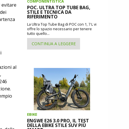
COMPONENTISTICA
r evitare
POC. ULTRA TOP TUBE BAG,
STILE E TECNICA DA
dei
RIFERIMENTO
artenza
La Ultra Top Tube Bag di POC con 1, 7 L vi
offre lo spazio necessario per tenere
tutto quello...
CONTINUA A LEGGERE
i
azioni al
,
 246
zione.
sempio
EBIKE
ENGWE E26 3.0 PRO, IL TEST
DELLA EBIKE STILE SUV PIÙ