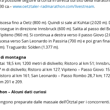
 possibile seguire la corsa in diretta sul sito della maraton
.30 ca.–
www.oetztaler-radmarathon.com/livestream
.
scesa fino a Oetz (800 m). Quindi si sale al Kühtai (2.020 m).
rosegue in direzione Innsbruck (600 m). Salita al passo del 
Vipiteno (960 m). Si continua a destra verso il passo Giovo (2
scesa verso San Leonardo in Passiria (700 m) e poi gran final
m). Traguardo: Sölden (1.377 m).
i di montagna
: 18,5 km; 1200 metri di dislivello; Ristoro al km 51; Innsbr
m di dislivello; Ristoro al km 127; Vipiteno – Passo Giovo: 15
; Ristoro al km 161; San Leonardo – Passo Rombo 28,7 km; 172
i km 201 e 209.
on – Alcuni dati curiosi
vengono preparate dalle massaie dell’Ötztal per i concorrenti.