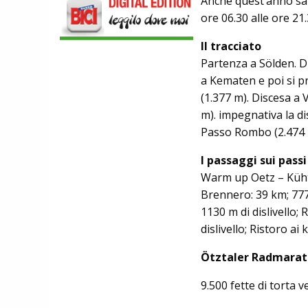
Anche quest’anno sarà
NALINI. APPUNTAMENTO A IBF PER
ore 06.30 alle ore 21
SCOPRIRE IL PRIMO PANTALONCINO
CON AIRBAG INTEGRATO
Il tracciato
BICICLETTE
LOOK. LA NUOVA 785 HUEZ RS,
Partenza a Sölden. Di
LEGGEREZZA ASSOLUTA E CARATTERE
a Kematen e poi si p
PER DOMINARE LE VETTE PIU' DURE
(1.377 m). Discesa a 
EBIKE
POLINI E-P3+ CAMPIONE DEL MONDO
m). impegnativa la di
E-BIKE ENDURO CON MANOLO
Passo Rombo (2.474 
MORETTINI E FILIPPO COLARUSSO
ALIMENTAZIONE
I passaggi sui pass
GUIDA COMPLETA AL CICLISMO
MODERNO: SCARICA L'E-BOOK
Warm up Oetz – Kühtai
GRATUITO DI ETHICSPORT
Brennero: 39 km; 777 
1130 m di dislivello
dislivello; Ristoro a
Ötztaler Radmarath
9.500 fette di torta 