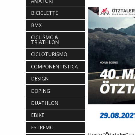
AMATORI
BICICLETTE
BMX
CICLISMO &
TRIATHLON
CICLOTURISMO
COMPONENTISTICA
DESIGN
DOPING
DUATHLON
EBIKE
ESTREMO
Il mito "
Ötztaler
“ co