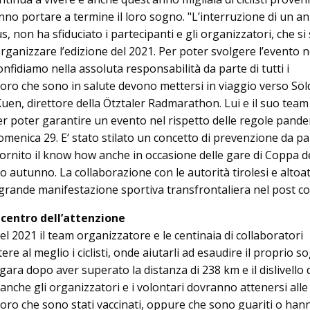
nno portare a termine il loro sogno. "L’interruzione di un a
s, non ha sfiduciato i partecipanti e gli organizzatori, che s
organizzare l’edizione del 2021. Per poter svolgere l’evento n
fidiamo nella assoluta responsabilità da parte di tutti i
loro che sono in salute devono mettersi in viaggio verso Söl
n, direttore della Ötztaler Radmarathon. Lui e il suo tea
r poter garantire un evento nel rispetto delle regole pand
omenica 29. E‘ stato stilato un concetto di prevenzione da pa
fornito il know how anche in occasione delle gare di Coppa d
o autunno. La collaborazione con le autorità tirolesi e altoa
ma grande manifestazione sportiva transfrontaliera nel post c
al centro dell’attenzione
el 2021 il team organizzatore e le centinaia di collaboratori
re al meglio i ciclisti, onde aiutarli ad esaudire il proprio s
gara dopo aver superato la distanza di 238 km e il dislivello 
 anche gli organizzatori e i volontari dovranno attenersi alle
oloro che sono stati vaccinati, oppure che sono guariti o han