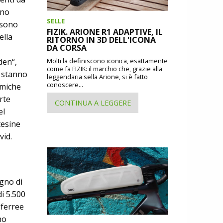
nno
SELLE
i sono
FIZIK. ARIONE R1 ADAPTIVE, IL
ella
RITORNO IN 3D DELL'ICONA
DA CORSA
den“,
Molti la definiscono iconica, esattamente
come fa FIZIK: il marchio che, grazie alla
m stanno
leggendaria sella Arione, si è fatto
conoscere...
emiche
rte
CONTINUA A LEGGERE
el
tesine
ovid.
ogno di
di 5.500
 ferree
no