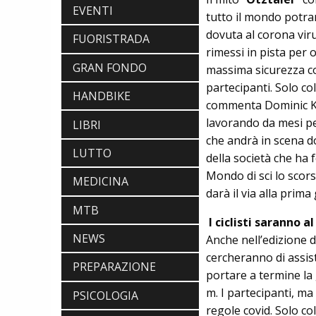
EVENTI
tutto il mondo potra
dovuta al corona viru
FUORISTRADA
rimessi in pista per 
GRAN FONDO
massima sicurezza con
partecipanti. Solo co
HANDBIKE
commenta Dominic Kue
ABBIGLIAMENTO
lavorando da mesi pe
LIBRI
NALINI. APPUNTAMENTO A IBF PER
che andrà in scena d
SCOPRIRE IL PRIMO PANTALONCINO
LUTTO
della società che ha 
CON AIRBAG INTEGRATO
BICICLETTE
Mondo di sci lo scors
MEDICINA
LOOK. LA NUOVA 785 HUEZ RS,
darà il via alla pri
LEGGEREZZA ASSOLUTA E CARATTERE
MTB
PER DOMINARE LE VETTE PIU' DURE
I ciclisti saranno 
EBIKE
NEWS
POLINI E-P3+ CAMPIONE DEL MONDO
Anche nell’edizione d
E-BIKE ENDURO CON MANOLO
cercheranno di assiste
MORETTINI E FILIPPO COLARUSSO
PREPARAZIONE
portare a termine la 
ALIMENTAZIONE
GUIDA COMPLETA AL CICLISMO
m. I partecipanti, ma
PSICOLOGIA
MODERNO: SCARICA L'E-BOOK
regole covid. Solo c
GRATUITO DI ETHICSPORT