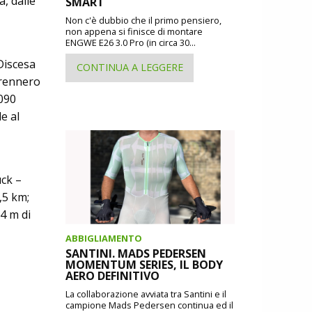
a, dalle
SMART
Non c'è dubbio che il primo pensiero,
non appena si finisce di montare
ENGWE E26 3.0 Pro (in circa 30...
 Discesa
CONTINUA A LEGGERE
Brennero
.090
e al
uck –
,5 km;
4 m di
ABBIGLIAMENTO
SANTINI. MADS PEDERSEN
MOMENTUM SERIES, IL BODY
AERO DEFINITIVO
La collaborazione avviata tra Santini e il
campione Mads Pedersen continua ed il