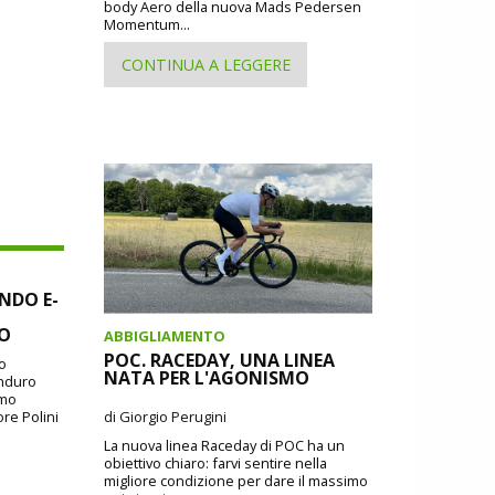
body Aero della nuova Mads Pedersen
Momentum...
CONTINUA A LEGGERE
NDO E-
SO
ABBIGLIAMENTO
POC. RACEDAY, UNA LINEA
io
NATA PER L'AGONISMO
Enduro
imo
ore Polini
di Giorgio Perugini
La nuova linea Raceday di POC ha un
obiettivo chiaro: farvi sentire nella
migliore condizione per dare il massimo