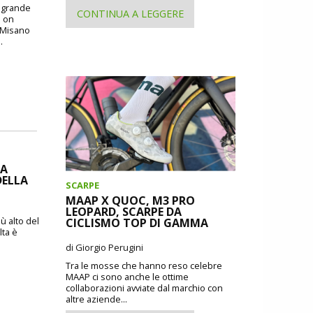
o grande
CONTINUA A LEGGERE
: on
i Misano
.
IA
DELLA
SCARPE
MAAP X QUOC, M3 PRO
LEOPARD, SCARPE DA
ù alto del
CICLISMO TOP DI GAMMA
lta è
di Giorgio Perugini
Tra le mosse che hanno reso celebre
MAAP ci sono anche le ottime
collaborazioni avviate dal marchio con
altre aziende...