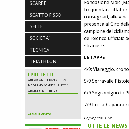
Fondazione Maic (Mari
SCARPE
NALINI. APPUNTAMENTO A IBF PER
SCOPRIRE IL PRIMO PANTALONCINO
frequentano il labor
CON AIRBAG INTEGRATO
SCATTO FISSO
consegnati, alle vinci
BICICLETTE
presenza al Giro dell
LOOK. LA NUOVA 785 HUEZ RS,
SELLE
LEGGEREZZA ASSOLUTA E CARATTERE
campione del ciclismo
PER DOMINARE LE VETTE PIU' DURE
SOCIETA'
dell’elenco ufficiale 
EBIKE
straniere.
POLINI E-P3+ CAMPIONE DEL MONDO
TECNICA
E-BIKE ENDURO CON MANOLO
MORETTINI E FILIPPO COLARUSSO
LE TAPPE
TRIATHLON
ALIMENTAZIONE
GUIDA COMPLETA AL CICLISMO
4/9: Viareggio, crono
MODERNO: SCARICA L'E-BOOK
I PIU' LETTI
GRATUITO DI ETHICSPORT
5/9 Serravalle Pisto
6/9 Segromigno in P
ABBIGLIAMENTO
7/9 Lucca-Capannor
NALINI. APPUNTAMENTO A IBF PER
SCOPRIRE IL PRIMO PANTALONCINO
CON AIRBAG INTEGRATO
Copyright © TBW
BICICLETTE
TUTTE LE NEWS
LOOK. LA NUOVA 785 HUEZ RS,