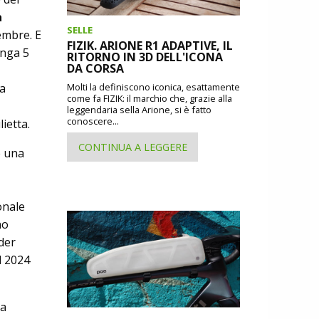
a
SELLE
embre. E
FIZIK. ARIONE R1 ADAPTIVE, IL
unga 5
RITORNO IN 3D DELL'ICONA
DA CORSA
la
Molti la definiscono iconica, esattamente
come fa FIZIK: il marchio che, grazie alla
leggendaria sella Arione, si è fatto
conoscere...
ietta.
CONTINUA A LEGGERE
è una
onale
no
ader
l 2024
la