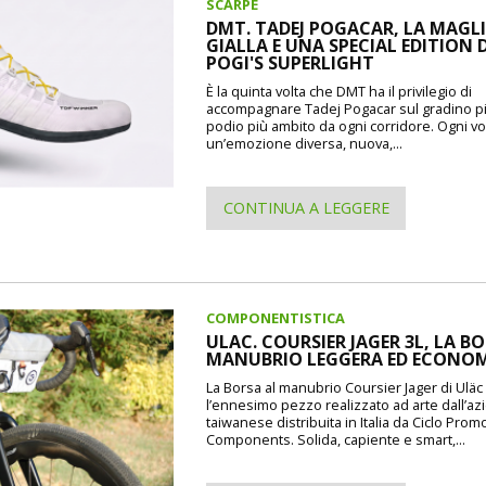
SCARPE
DMT. TADEJ POGACAR, LA MAGL
GIALLA E UNA SPECIAL EDITION 
POGI'S SUPERLIGHT
È la quinta volta che DMT ha il privilegio di
accompagnare Tadej Pogacar sul gradino pi
podio più ambito da ogni corridore. Ogni vo
un’emozione diversa, nuova,...
CONTINUA A LEGGERE
COMPONENTISTICA
ULAC. COURSIER JAGER 3L, LA B
MANUBRIO LEGGERA ED ECONO
La Borsa al manubrio Coursier Jager di Uläc d
l’ennesimo pezzo realizzato ad arte dall’a
taiwanese distribuita in Italia da Ciclo Prom
Components. Solida, capiente e smart,...