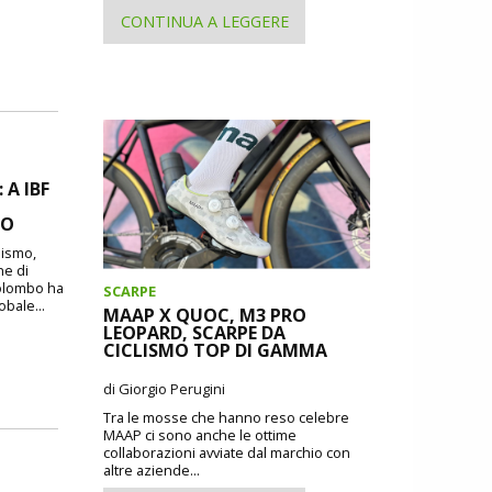
CONTINUA A LEGGERE
A IBF
MO
lismo,
ne di
Colombo ha
SCARPE
obale...
MAAP X QUOC, M3 PRO
LEOPARD, SCARPE DA
CICLISMO TOP DI GAMMA
di Giorgio Perugini
Tra le mosse che hanno reso celebre
MAAP ci sono anche le ottime
collaborazioni avviate dal marchio con
altre aziende...