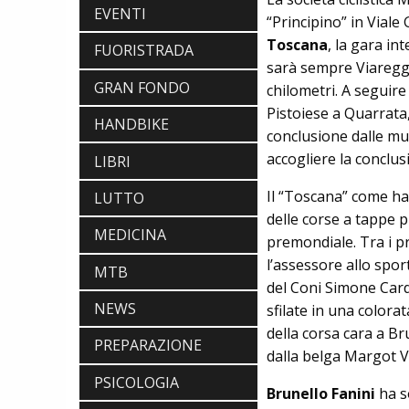
EVENTI
“Principino” in Viale
Toscana
, la gara i
FUORISTRADA
sarà sempre Viaregg
ABBIGLIAMENTO
GRAN FONDO
chilometri. A seguire
NALINI. APPUNTAMENTO A IBF PER
SCOPRIRE IL PRIMO PANTALONCINO
Pistoiese a Quarrata,
HANDBIKE
CON AIRBAG INTEGRATO
conclusione dalle mu
BICICLETTE
accogliere la conclus
LOOK. LA NUOVA 785 HUEZ RS,
LIBRI
LEGGEREZZA ASSOLUTA E CARATTERE
PER DOMINARE LE VETTE PIU' DURE
Il “Toscana” come han
LUTTO
EBIKE
delle corse a tappe p
POLINI E-P3+ CAMPIONE DEL MONDO
MEDICINA
premondiale. Tra i pr
E-BIKE ENDURO CON MANOLO
MORETTINI E FILIPPO COLARUSSO
l’assessore allo spo
MTB
ALIMENTAZIONE
del Coni Simone Card
GUIDA COMPLETA AL CICLISMO
NEWS
sfilate in una colora
MODERNO: SCARICA L'E-BOOK
GRATUITO DI ETHICSPORT
della corsa cara a Br
PREPARAZIONE
dalla belga Margot
PSICOLOGIA
Brunello Fanini
ha so
ABBIGLIAMENTO