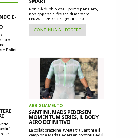
SMART
Non c'è dubbio che il primo pensiero,
non appena si finisce di montare
NDO E-
ENGWE E26 3.0 Pro (in circa 30...
SO
CONTINUA A LEGGERE
io
Enduro
imo
ore Polini
ABBIGLIAMENTO
TERE
SANTINI. MADS PEDERSEN
RE
MOMENTUM SERIES, IL BODY
AERO DEFINITIVO
vette:
bilità
La collaborazione avviata tra Santini e il
re le
campione Mads Pedersen continua ed il