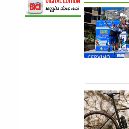
LEGGEREZZA ASSOLUTA E CARATTERE
PER DOMINARE LE VETTE PIU' DURE
EBIKE
POLINI E-P3+ CAMPIONE DEL MONDO
E-BIKE ENDURO CON MANOLO
MORETTINI E FILIPPO COLARUSSO
ALIMENTAZIONE
GUIDA COMPLETA AL CICLISMO
MODERNO: SCARICA L'E-BOOK
GRATUITO DI ETHICSPORT