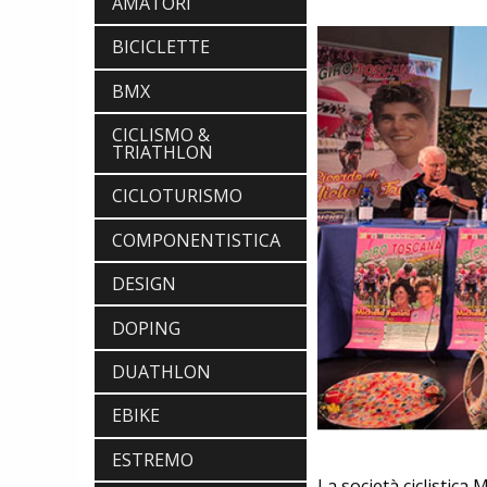
AMATORI
BICICLETTE
BMX
CICLISMO &
TRIATHLON
CICLOTURISMO
COMPONENTISTICA
DESIGN
DOPING
DUATHLON
EBIKE
ESTREMO
La società ciclistica 