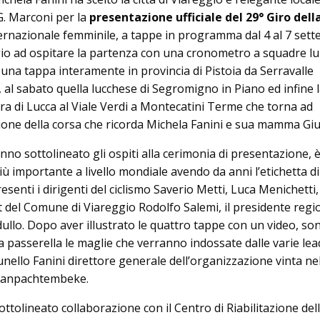
 G. Marconi per la
presentazione ufficiale del 29° Giro dell
nternazionale femminile, a tappe in programma dal 4 al 7 sett
io ad ospitare la partenza con una cronometro a squadre l
 una tappa interamente in provincia di Pistoia da Serravalle
 al sabato quella lucchese di Segromigno in Piano ed infine 
ra di Lucca al Viale Verdi a Montecatini Terme che torna ad
ione della corsa che ricorda Michela Fanini e sua mamma Giul
no sottolineato gli ospiti alla cerimonia di presentazione, 
iù importante a livello mondiale avendo da anni l’etichetta di
esenti i dirigenti del ciclismo Saverio Metti, Luca Menichetti,
rt del Comune di Viareggio Rodolfo Salemi, il presidente regi
ullo. Dopo aver illustrato le quattro tappe con un video, so
ta passerella le maglie che verranno indossate dalle varie le
unello Fanini direttore generale dell’organizzazione vinta ne
 Vanpachtembeke.
ttolineato collaborazione con il Centro di Riabilitazione del