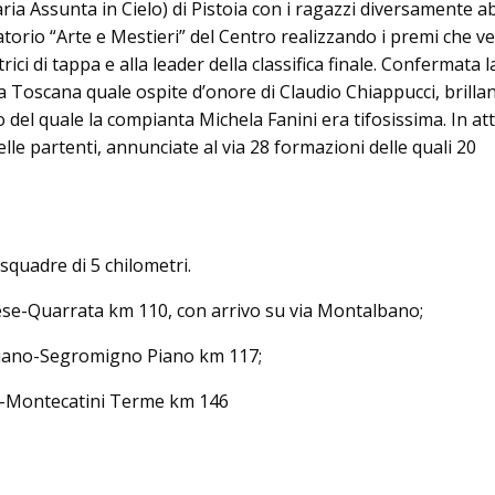
a Assunta in Cielo) di Pistoia con i ragazzi diversamente ab
atorio “Arte e Mestieri” del Centro realizzando i premi che 
trici di tappa e alla leader della classifica finale. Confermata l
a Toscana quale ospite d’onore di Claudio Chiappucci, brilla
 del quale la compianta Michela Fanini era tifosissima. In at
delle partenti, annunciate al via 28 formazioni delle quali 20
squadre di 5 chilometri.
iese-Quarrata km 110, con arrivo su via Montalbano;
iano-Segromigno Piano km 117;
i-Montecatini Terme km 146