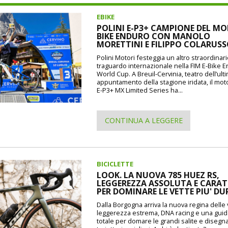
EBIKE
POLINI E-P3+ CAMPIONE DEL MO
BIKE ENDURO CON MANOLO
MORETTINI E FILIPPO COLARUS
Polini Motori festeggia un altro straordinar
traguardo internazionale nella FIM E-Bike 
World Cup. A Breuil-Cervinia, teatro dell’ult
appuntamento della stagione iridata, il mot
E-P3+ MX Limited Series ha...
CONTINUA A LEGGERE
BICICLETTE
LOOK. LA NUOVA 785 HUEZ RS,
LEGGEREZZA ASSOLUTA E CARAT
PER DOMINARE LE VETTE PIU' DU
Dalla Borgogna arriva la nuova regina delle 
leggerezza estrema, DNA racing e una guida
totale per domare le grandi salite e disegna