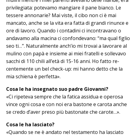
privilegiata: potevamo mangiare il pane bianco. Le
tessere annonarie? Mai viste, il cibo non ci è mai
mancato, anche se la vita era fatta di grandi rinunce e
ore di lavoro. Quando i contadini ci incontravano o
andavamo alla macina ci con­fondevano: “ma qual figlio
seo ti…”. Naturalmente anch’io mi trovai a lavorare al
mulino con papà e insieme ai miei fratelli e sollevavo
sacchi di 110 chili all’età di 15-16 anni. Ho fatto re­
centemente un bel check-up: mi hanno detto che la
mia schiena è perfetta».
Cosa le ha insegnato suo padre Giovan­ni?
«Ci ripeteva sempre che la fatica assidua e operosa
vince ogni cosa e con noi era bastone e carota anche
se credo d’aver preso più bastonate che carote…».
Cosa le ha lasciato?
«Quando se ne è andato nel testamento ha lasciato