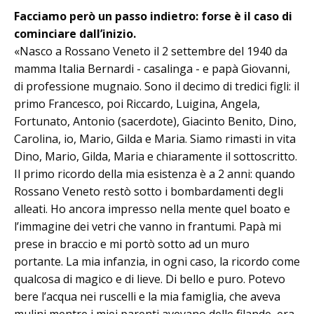
Facciamo però un passo indietro: forse è il caso di
cominciare dall’inizio.
«Nasco a Rossano Veneto il 2 settembre del 1940 da
mamma Italia Bernardi - casalinga - e papà Giovanni,
di professione mugnaio. Sono il decimo di tredici figli: il
primo Francesco, poi Ric­cardo, Luigina, Angela,
Fortunato, An­tonio (sacerdote), Giacinto Benito, Di­no,
Carolina, io, Mario, Gilda e Maria. Siamo rimasti in vita
Dino, Mario, Gilda, Maria e chiaramente il sottoscritto.
Il primo ricordo della mia esistenza è a 2 anni: quando
Rossano Veneto restò sotto i bombardamenti de­gli
alleati. Ho ancora impresso nella mente quel boato e
l’immagine dei ve­tri che vanno in frantumi. Papà mi
prese in braccio e mi portò sotto ad un muro
portante. La mia infanzia, in ogni caso, la ricordo come
qualcosa di magico e di lieve. Di bello e puro. Potevo
be­re l’acqua nei ruscelli e la mia famiglia, che aveva
mulini mentre i miei pa­renti avevano delle filande, era