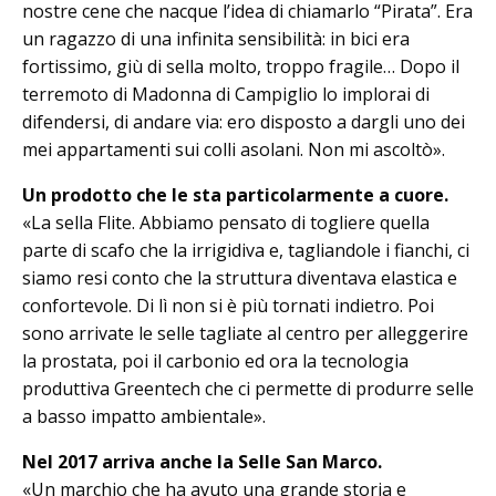
nostre cene che nacque l’idea di chiamarlo “Pira­ta”. Era
un ragazzo di una infinita sensibilità: in bici era
fortissimo, giù di sella molto, troppo fragile… Dopo il
terremoto di Madonna di Campiglio lo implorai di
difendersi, di andare via: ero disposto a dargli uno dei
mei ap­partamenti sui colli asolani. Non mi ascoltò».
Un prodotto che le sta particolarmente a cuore.
«La sella Flite. Abbiamo pensato di togliere quella
parte di scafo che la irrigidiva e, tagliandole i fianchi, ci
siamo resi conto che la struttura diventava elastica e
confortevole. Di lì non si è più tornati indietro. Poi
sono arrivate le selle tagliate al centro per alleggerire
la prostata, poi il carbonio ed ora la tecnologia
produttiva Greentech che ci permette di produrre selle
a basso im­patto ambientale».
Nel 2017 arriva anche la Selle San Mar­co.
«Un marchio che ha avuto una grande storia e