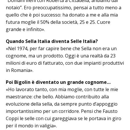
“Domani vieni con Roberta a Citta­del­la, andiamo dal
notaio”. Ero preoccupatissimo, pensai a tutto meno a
quello che è poi successo: ha donato a me e alla mia
futura moglie il 50% della so­cietà, 25 e 25. Cuo­re
grande e infinito».
Quando Sella Italia diventa Selle Italia?
«Nel 1974, per far capire bene che Sel­la non era un
cognome, ma un prodotto. Oggi è una realtà da 23
milioni di euro di fatturato, con due impianti produttivi
in Romania».
Poi Bigolin è diventato un grande cognome…
«Ho lavorato tanto, con mia moglie, con tutte le mie
maestranze: che bello. Abbiamo contribuito alla
evoluzione della sella, da sempre punto d’appoggio
importantissimo per un corridore. Pensi che Fausto
Coppi le selle con cui gareggiava se le portava in giro
per il mondo in valigia».