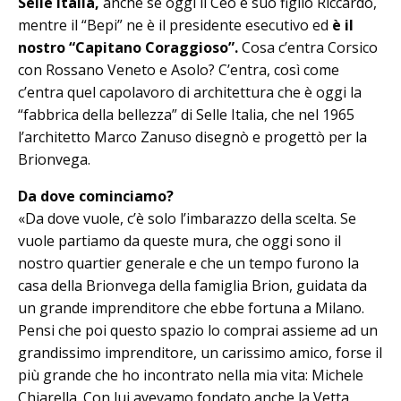
Selle Italia,
anche se oggi il Ceo è suo figlio Riccardo,
mentre il “Bepi” ne è il presidente esecutivo ed
è il
nostro “Capitano Coraggioso”.
Cosa c’entra Corsico
con Rossano Veneto e Asolo? C’entra, così come
c’entra quel capolavoro di architettura che è oggi la
“fabbrica della bellezza” di Selle Italia, che nel 1965
l’architetto Marco Zanuso di­segnò e progettò per la
Brionvega.
Da dove cominciamo?
«Da dove vuole, c’è solo l’imbarazzo del­la scelta. Se
vuole partiamo da queste mura, che oggi sono il
nostro quartier generale e che un tempo furono la
casa della Brionvega della famiglia Brion, guidata da
un grande imprenditore che ebbe fortuna a Milano.
Pensi che poi questo spazio lo comprai assieme ad un
grandissimo imprenditore, un carissimo amico, forse il
più grande che ho incontrato nella mia vita: Mi­chele
Chiarella. Con lui avevamo fondato anche la Vet­ta,