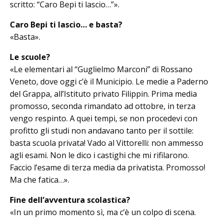
scritto: “Caro Bepi ti lascio…”».
Caro Bepi ti lascio… e basta?
«Basta».
Le scuole?
«Le elementari al “Guglielmo Mar­co­ni” di Rossano
Veneto, dove oggi c’è il Municipio. Le medie a Paderno
del Grappa, all’Istituto privato F­ilip­pin. Prima media
promosso, seconda ri­mandato ad ottobre, in terza
vengo respinto. A quei tempi, se non procedevi con
profitto gli studi non andavano tanto per il sottile:
basta scuola privata! Vado al Vittorelli: non ammesso
agli esami. Non le dico i castighi che mi ri­fi­larono.
Faccio l’esame di terza media da privatista. Promosso!
Ma che fatica…».
Fine dell’avventura scolastica?
«In un primo momento sì, ma c’è un colpo di scena.