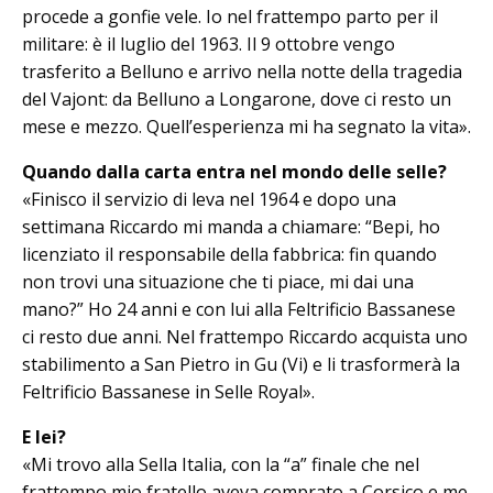
procede a gonfie vele. Io nel frattempo parto per il
militare: è il luglio del 1963. Il 9 ottobre vengo
trasferito a Belluno e ar­rivo nella notte della tragedia
del Va­jont: da Belluno a Longarone, dove ci resto un
mese e mezzo. Quell’esperien­za mi ha segnato la vita».
Quando dalla carta entra nel mondo delle selle?
«Finisco il servizio di leva nel 1964 e dopo una
settimana Riccardo mi man­da a chiamare: “Bepi, ho
licenziato il responsabile della fabbrica: fin quando
non trovi una situazione che ti piace, mi dai una
mano?” Ho 24 anni e con lui alla Feltrificio Bassanese
ci resto due anni. Nel frattempo Riccardo ac­quista uno
stabilimento a San Pietro in Gu (Vi) e li trasformerà la
Feltri­ficio Bas­sanese in Selle Royal».
E lei?
«Mi trovo alla Sella Italia, con la “a” finale che nel
frattempo mio fratello aveva comprato a Corsico e me