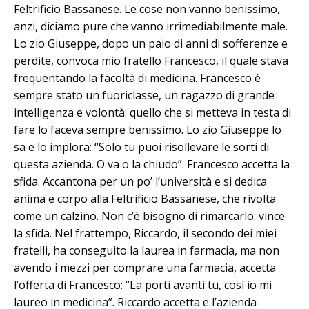
Feltrificio Bassanese. Le cose non vanno benissimo,
anzi, diciamo pure che vanno irrimediabilmente male.
Lo zio Giuseppe, dopo un paio di anni di sofferenze e
perdite, convoca mio fratello France­sco, il quale stava
frequentando la fa­coltà di medicina. Francesco è
sempre stato un fuoriclasse, un ragazzo di grande
intelligenza e volontà: quello che si metteva in testa di
fare lo faceva sempre benissimo. Lo zio Giuseppe lo
sa e lo implora: “Solo tu puoi risollevare le sorti di
questa azienda. O va o la chiu­do”. Francesco ac­cet­ta la
sfida. Ac­can­tona per un po’ l’università e si de­dica
anima e corpo alla Feltrificio Bassanese, che rivolta
come un calzino. Non c’è bisogno di rimarcarlo: vin­ce
la sfida. Nel frattempo, Riccardo, il se­condo dei miei
fratelli, ha conseguito la laurea in farmacia, ma non
avendo i mezzi per comprare una farmacia, ac­cetta
l’offerta di Francesco: “La porti avanti tu, così io mi
laureo in medicina”. Riccardo accetta e l’azienda