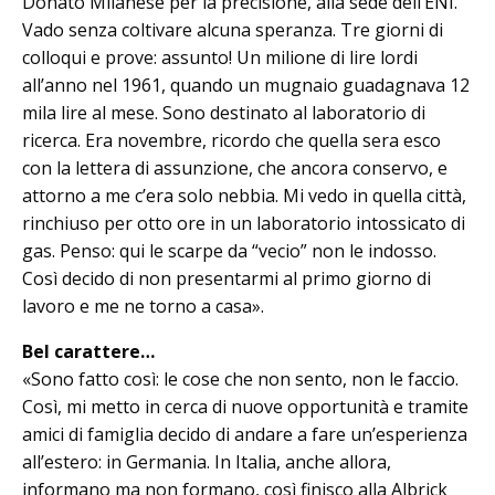
Donato Mi­lanese per la precisione, alla sede del­l’ENI.
Vado senza coltivare al­cuna speranza. Tre giorni di
colloqui e prove: assunto! Un milione di lire lordi
all’anno nel 1961, quando un mugnaio guadagnava 12
mila lire al mese. Sono de­stinato al laboratorio di
ricerca. Era novembre, ricordo che quella sera esco
con la lettera di assunzione, che ancora conservo, e
attorno a me c’era solo nebbia. Mi vedo in quella città,
rinchiuso per otto ore in un laboratorio intossicato di
gas. Penso: qui le scarpe da “vecio” non le indosso.
Così decido di non presentarmi al primo giorno di
lavoro e me ne torno a casa».
Bel carattere…
«Sono fatto così: le cose che non sento, non le faccio.
Così, mi metto in cerca di nuove opportunità e tramite
amici di famiglia decido di andare a fare un’esperienza
all’estero: in Germania. In Italia, anche allora,
informano ma non formano, così finisco alla Albrick