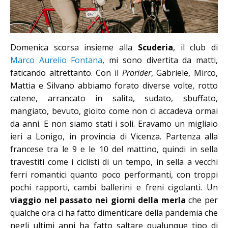
Domenica scorsa insieme alla
Scuderia
, il club di
Marco Aurelio Fontana
, mi sono divertita da matti,
faticando altrettanto. Con il
Prorider
, Gabriele, Mirco,
Mattia e Silvano abbiamo forato diverse volte, rotto
catene, arrancato in salita, sudato, sbuffato,
mangiato, bevuto, gioito come non ci accadeva ormai
da anni. E non siamo stati i soli. Eravamo un migliaio
ieri a Lonigo, in provincia di Vicenza. Partenza alla
francese tra le 9 e le 10 del mattino, quindi in sella
travestiti come i ciclisti di un tempo, in sella a vecchi
ferri romantici quanto poco performanti, con troppi
pochi rapporti, cambi ballerini e freni cigolanti. Un
viaggio nel passato nei giorni della merla
che per
qualche ora ci ha fatto dimenticare della pandemia che
negli ultimi anni ha fatto saltare qualunque tipo di