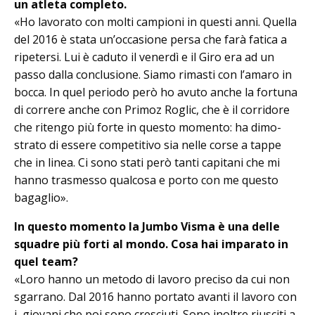
un atleta completo.
«Ho lavorato con molti campioni in questi anni. Quella
del 2016 è stata un’occasione persa che farà fatica a
ripetersi. Lui è caduto il venerdì e il Gi­ro era ad un
passo dalla conclusione. Siamo rimasti con l’amaro in
bocca. In quel periodo però ho avuto anche la fortuna
di correre anche con Primoz Ro­glic, che è il corridore
che ritengo più forte in questo momento: ha di­mo­
strato di essere competitivo sia nel­le corse a tappe
che in linea. Ci sono stati però tanti capitani che mi
hanno trasmesso qualcosa e porto con me questo
bagaglio».
In questo momento la Jumbo Visma è una delle
squadre più forti al mondo. Cosa hai imparato in
quel team?
«Loro hanno un metodo di lavoro preciso da cui non
sgarrano. Dal 2016 hanno portato avanti il lavoro con
i gio­vani che poi sono cresciuti. Sono inoltre riusciti a