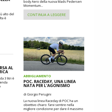
body Aero della nuova Mads Pedersen
Momentum...
ù alto del
CONTINUA A LEGGERE
lta è
ORSA AL
MICA
ABBIGLIAMENTO
a 3 litri è
POC. RACEDAY, UNA LINEA
zienda
NATA PER L'AGONISMO
o
di Giorgio Perugini
La nuova linea Raceday di POC ha un
obiettivo chiaro: farvi sentire nella
migliore condizione per dare il massimo