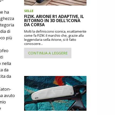
SELLE
he ha
FIZIK. ARIONE R1 ADAPTIVE, IL
unghezza
RITORNO IN 3D DELL'ICONA
DA CORSA
ategoria
dia di
Molti la definiscono iconica, esattamente
come fa FIZIK: il marchio che, grazie alla
oco più
leggendaria sella Arione, si è fatto
conoscere...
rofeo
CONTINUA A LEGGERE
ti
 nella
ta da
ita da
Eaton-
ha avuto
emio
e