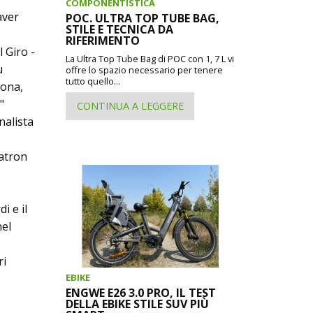
COMPONENTISTICA
aver
POC. ULTRA TOP TUBE BAG,
STILE E TECNICA DA
RIFERIMENTO
l Giro -
La Ultra Top Tube Bag di POC con 1, 7 L vi
u
offre lo spazio necessario per tenere
tutto quello...
rona,
"
CONTINUA A LEGGERE
nalista
patron
i e il
nel
ri
EBIKE
ENGWE E26 3.0 PRO, IL TEST
DELLA EBIKE STILE SUV PIÙ