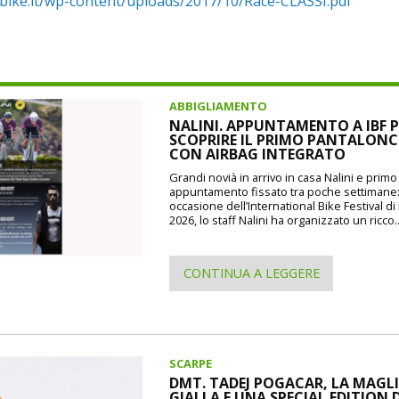
bike.it/wp-content/uploads/2017/10/Race-CLASSI.pdf
ABBIGLIAMENTO
NALINI. APPUNTAMENTO A IBF P
SCOPRIRE IL PRIMO PANTALON
CON AIRBAG INTEGRATO
Grandi novià in arrivo in casa Nalini e prim
appuntamento fissato tra poche settimane
occasione dell’International Bike Festival d
2026, lo staff Nalini ha organizzato un ricco..
CONTINUA A LEGGERE
SCARPE
DMT. TADEJ POGACAR, LA MAGL
GIALLA E UNA SPECIAL EDITION 