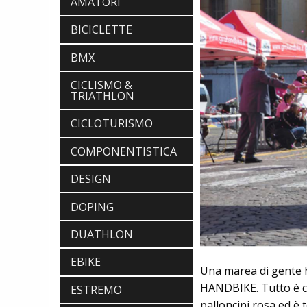
AMATORI
BICICLETTE
BMX
CICLISMO &
TRIATHLON
CICLOTURISMO
COMPONENTISTICA
DESIGN
DOPING
DUATHLON
EBIKE
Una marea di gente h
HANDBIKE. Tutto è com
ESTREMO
palloncini rosa ed è