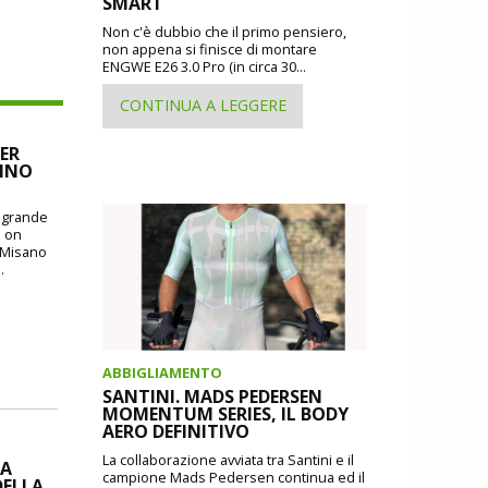
SMART
Non c'è dubbio che il primo pensiero,
non appena si finisce di montare
ENGWE E26 3.0 Pro (in circa 30...
CONTINUA A LEGGERE
ER
CINO
o grande
: on
i Misano
.
ABBIGLIAMENTO
SANTINI. MADS PEDERSEN
MOMENTUM SERIES, IL BODY
AERO DEFINITIVO
La collaborazione avviata tra Santini e il
IA
campione Mads Pedersen continua ed il
DELLA