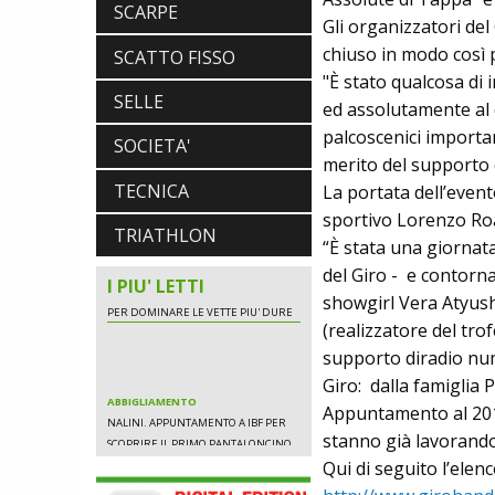
LOOK. LA NUOVA 785 HUEZ RS,
SCARPE
Gli organizzatori del
LEGGEREZZA ASSOLUTA E CARATTERE
PER DOMINARE LE VETTE PIU' DURE
chiuso in modo così 
SCATTO FISSO
"È stato qualcosa di i
SELLE
ed assolutamente al d
palcoscenici import
ABBIGLIAMENTO
SOCIETA'
NALINI. APPUNTAMENTO A IBF PER
merito del supporto 
SCOPRIRE IL PRIMO PANTALONCINO
TECNICA
La portata dell’event
CON AIRBAG INTEGRATO
sportivo Lorenzo Roa
BICICLETTE
TRIATHLON
LOOK. LA NUOVA 785 HUEZ RS,
“È stata una giornata
LEGGEREZZA ASSOLUTA E CARATTERE
del Giro - e contorn
PER DOMINARE LE VETTE PIU' DURE
I PIU' LETTI
showgirl Vera Atyushk
(realizzatore del trof
supporto diradio nu
ABBIGLIAMENTO
Giro: dalla famigl
NALINI. APPUNTAMENTO A IBF PER
Appuntamento al 2018
SCOPRIRE IL PRIMO PANTALONCINO
CON AIRBAG INTEGRATO
stanno già lavorando
BICICLETTE
Qui di seguito l’elen
LOOK. LA NUOVA 785 HUEZ RS,
LEGGEREZZA ASSOLUTA E CARATTERE