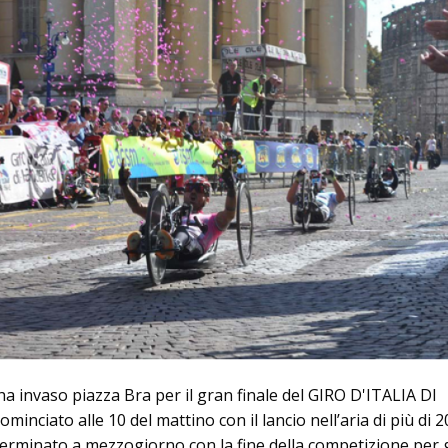
a invaso piazza Bra per il gran finale del GIRO D'ITALIA DI
inciato alle 10 del mattino con il lancio nell’aria di più di 2
 terminato a mezzogiorno con la fine della competizione per g