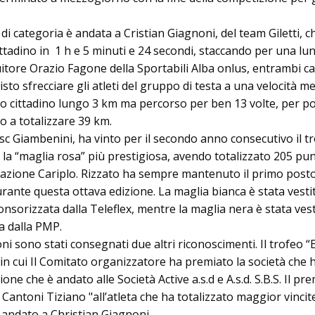
e di categoria è andata a Cristian Giagnoni, del team Giletti, c
cittadino in 1 h e 5 minuti e 24 secondi, staccando per una l
uitore Orazio Fagone della Sportabili Alba onlus, entrambi c
sto sfrecciare gli atleti del gruppo di testa a una velocità me
to cittadino lungo 3 km ma percorso per ben 13 volte, per p
do a totalizzare 39 km.
sc Giambenini, ha vinto per il secondo anno consecutivo il t
 la “maglia rosa” più prestigiosa, avendo totalizzato 205 pun
zione Cariplo. Rizzato ha sempre mantenuto il primo posto
urante questa ottava edizione. La maglia bianca è stata vesti
nsorizzata dalla Teleflex, mentre la maglia nera è stata vest
a dalla PMP.
i sono stati consegnati due altri riconoscimenti. Il trofeo “
 in cui Il Comitato organizzatore ha premiato la società che 
ione che è andato alle Società Active a.s.d e A.s.d. S.B.S. Il pr
Cantoni Tiziano "all’atleta che ha totalizzato maggior vincit
 andato a Christian Giagnoni.