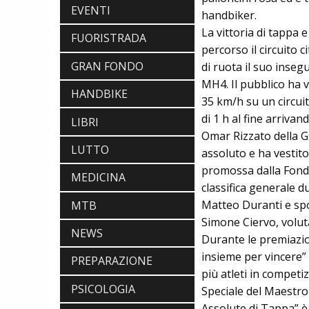
EVENTI
handbiker.
La vittoria di tappa 
FUORISTRADA
percorso il circuito 
GRAN FONDO
di ruota il suo inseg
MH4. Il pubblico ha vi
HANDBIKE
35 km/h su un circui
di 1 h al fine arrivan
LIBRI
Omar Rizzato della G
LUTTO
assoluto e ha vestito
promossa dalla Fonda
MEDICINA
classifica generale d
Matteo Duranti e spo
MTB
Simone Ciervo, volut
NEWS
Durante le premiazion
ABBIGLIAMENTO
insieme per vincere”
PREPARAZIONE
NALINI. APPUNTAMENTO A IBF PER
più atleti in competiz
SCOPRIRE IL PRIMO PANTALONCINO
CON AIRBAG INTEGRATO
PSICOLOGIA
Speciale del Maestro 
BICICLETTE
Assolute di Tappa” è