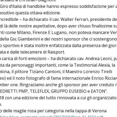
 Giro d’italia di handbike hanno espresso soddisfazione per 
positivo questa ottava edizione.
ncredibile – ha dichiarato il cav. Walter Ferrari, presidente de
i là delle nostre aspettative, dopo aver chiuso finalissime s
anti come Milano, Firenze E Lugano, non poteva mancare Ve
della Gsc Giambenini e dei nostri sponsor che ci sostengono
o sportivo è stata inoltre enfatizzata dalla presenza del gior
ta e dalle telecamere di Raisport.
 carica di forti emozioni – ha dichiarato cav. Andrea Leoni, 
ata da personaggi importanti, come la Testimonial Alexia, la
ina, il pittore Tiziano Cantoni, il Maestro Lorenzo Tirelli
eo) ed il noto fotografo di fama internazionale Enrico Ricciard
mber one. Ringraziamo anche gli sponsor per aver creduto 
ia PEDRETTI PMP, TELEFLEX, GRUPPO EUSEBIO e EATON”.
 con una edizione del tutto rinnovata a cui gli organizzato
.
co delle maglie rosa per categoria nella tappa di Verona