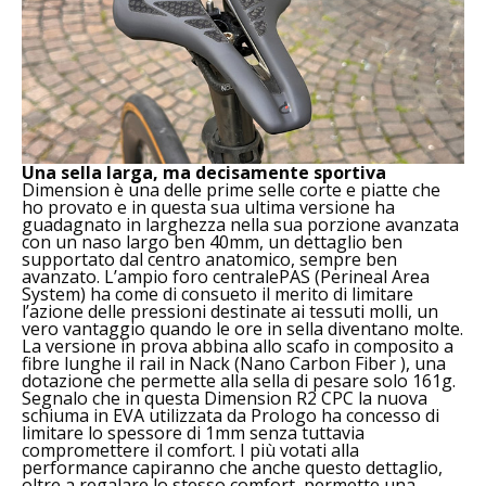
Una sella larga, ma decisamente sportiva
Dimension è una delle prime selle corte e piatte che
ho provato e in questa sua ultima versione ha
guadagnato in larghezza nella sua porzione avanzata
con un naso largo ben 40mm, un dettaglio ben
supportato dal centro anatomico, sempre ben
avanzato. L’ampio foro centralePAS (Perineal Area
System) ha come di consueto il merito di limitare
l’azione delle pressioni destinate ai tessuti molli, un
vero vantaggio quando le ore in sella diventano molte.
La versione in prova abbina allo scafo in composito a
fibre lunghe il rail in Nack (Nano Carbon Fiber ), una
dotazione che permette alla sella di pesare solo 161g.
Segnalo che in questa Dimension R2 CPC la nuova
schiuma in EVA utilizzata da Prologo ha concesso di
limitare lo spessore di 1mm senza tuttavia
compromettere il comfort. I più votati alla
performance capiranno che anche questo dettaglio,
oltre a regalare lo stesso comfort, permette una