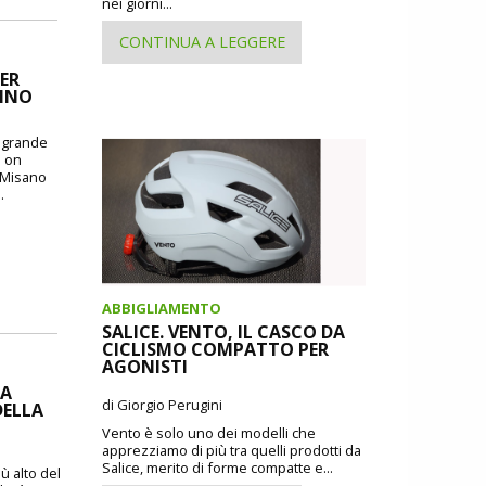
nei giorni...
CONTINUA A LEGGERE
ER
CINO
o grande
: on
i Misano
.
ABBIGLIAMENTO
SALICE. VENTO, IL CASCO DA
CICLISMO COMPATTO PER
AGONISTI
IA
di Giorgio Perugini
DELLA
Vento è solo uno dei modelli che
apprezziamo di più tra quelli prodotti da
Salice, merito di forme compatte e...
ù alto del