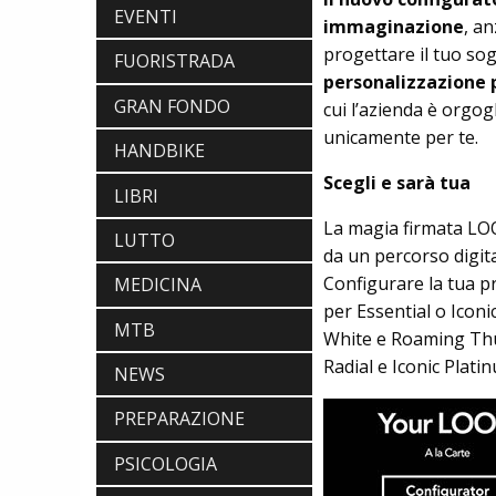
EVENTI
immaginazione
, an
progettare il tuo sog
FUORISTRADA
personalizzazione
ABBIGLIAMENTO
GRAN FONDO
cui l’azienda è orgog
NALINI. APPUNTAMENTO A IBF PER
SCOPRIRE IL PRIMO PANTALONCINO
unicamente per te.
HANDBIKE
CON AIRBAG INTEGRATO
BICICLETTE
Scegli e sarà tua
LOOK. LA NUOVA 785 HUEZ RS,
LIBRI
LEGGEREZZA ASSOLUTA E CARATTERE
La magia firmata LOO
PER DOMINARE LE VETTE PIU' DURE
LUTTO
EBIKE
da un percorso digit
POLINI E-P3+ CAMPIONE DEL MONDO
Configurare la tua p
MEDICINA
E-BIKE ENDURO CON MANOLO
per Essential o Icon
MORETTINI E FILIPPO COLARUSSO
MTB
ALIMENTAZIONE
White e Roaming Thun
GUIDA COMPLETA AL CICLISMO
Radial e Iconic Plat
NEWS
MODERNO: SCARICA L'E-BOOK
GRATUITO DI ETHICSPORT
PREPARAZIONE
PSICOLOGIA
ABBIGLIAMENTO