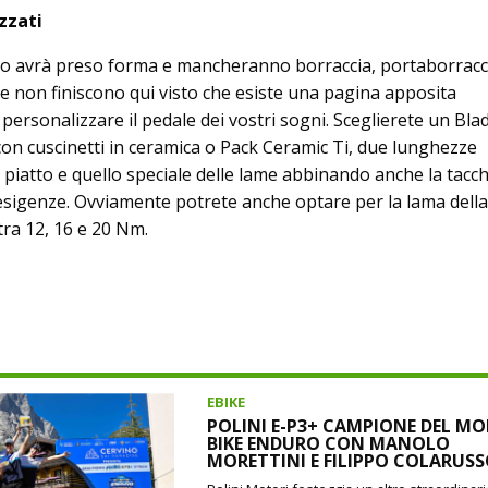
zzati
to avrà preso forma e mancheranno borraccia, portaborracc
se non finiscono qui visto che esiste una pagina apposita
personalizzare il pedale dei vostri sogni. Sceglierete un Blad
on cuscinetti in ceramica o Pack Ceramic Ti, due lunghezze
del piatto e quello speciale delle lame abbinando anche la tacc
 esigenze. Ovviamente potrete anche optare per la lama della
tra 12, 16 e 20 Nm.
EBIKE
POLINI E-P3+ CAMPIONE DEL MO
BIKE ENDURO CON MANOLO
MORETTINI E FILIPPO COLARUS