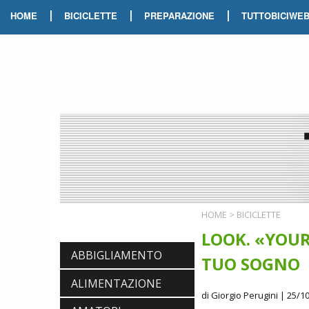
|
|
|
HOME
BICICLETTE
PREPARAZIONE
TUTTOBICIWE
HOME
>
BICICLETTE
LOOK. «YOUR
ABBIGLIAMENTO
TUO SOGNO
ALIMENTAZIONE
di Giorgio Perugini
| 25/10