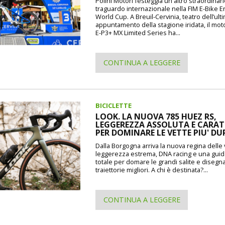
Polini Motori festeggia un altro straordinar
traguardo internazionale nella FIM E-Bike 
World Cup. A Breuil-Cervinia, teatro dell’ult
appuntamento della stagione iridata, il mot
E-P3+ MX Limited Series ha...
CONTINUA A LEGGERE
BICICLETTE
LOOK. LA NUOVA 785 HUEZ RS,
LEGGEREZZA ASSOLUTA E CARAT
PER DOMINARE LE VETTE PIU' DU
Dalla Borgogna arriva la nuova regina delle 
leggerezza estrema, DNA racing e una guida
totale per domare le grandi salite e disegna
traiettorie migliori. A chi è destinata?...
CONTINUA A LEGGERE