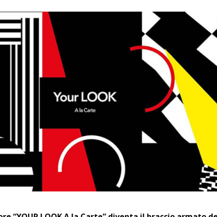
ore “YOUR LOOK A la Carte” diventa il braccio armato de