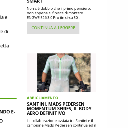
SMART
Non c'è dubbio che il primo pensiero,
non appena si finisce di montare
ia e
ENGWE E26 3.0 Pro (in circa 30...
CONTINUA A LEGGERE
e di
hetta
ABBIGLIAMENTO
SANTINI. MADS PEDERSEN
MOMENTUM SERIES, IL BODY
NDO E-
AERO DEFINITIVO
SO
La collaborazione avviata tra Santini e il
campione Mads Pedersen continua ed il