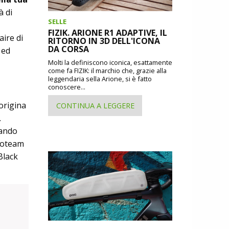
à di
SELLE
FIZIK. ARIONE R1 ADAPTIVE, IL
aire di
RITORNO IN 3D DELL'ICONA
DA CORSA
 ed
Molti la definiscono iconica, esattamente
come fa FIZIK: il marchio che, grazie alla
leggendaria sella Arione, si è fatto
conoscere...
origina
CONTINUA A LEGGERE
.
tando
Proteam
Black