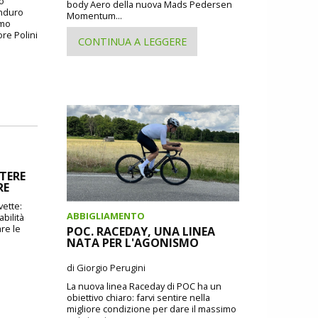
io
body Aero della nuova Mads Pedersen
Enduro
Momentum...
imo
ore Polini
CONTINUA A LEGGERE
TERE
RE
vette:
ABBIGLIAMENTO
bilità
re le
POC. RACEDAY, UNA LINEA
NATA PER L'AGONISMO
di Giorgio Perugini
La nuova linea Raceday di POC ha un
obiettivo chiaro: farvi sentire nella
migliore condizione per dare il massimo