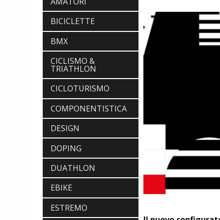
AMATORI
BICICLETTE
BMX
CICLISMO &
TRIATHLON
CICLOTURISMO
COMPONENTISTICA
DESIGN
DOPING
DUATHLON
EBIKE
ESTREMO
Il nuovo configurat