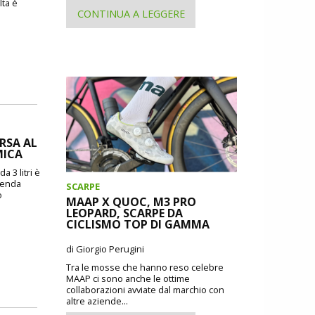
lta è
CONTINUA A LEGGERE
ORSA AL
MICA
a 3 litri è
zienda
SCARPE
o
MAAP X QUOC, M3 PRO
LEOPARD, SCARPE DA
CICLISMO TOP DI GAMMA
di Giorgio Perugini
Tra le mosse che hanno reso celebre
MAAP ci sono anche le ottime
collaborazioni avviate dal marchio con
altre aziende...