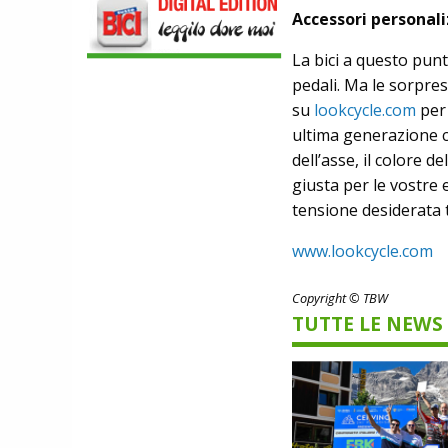
LEGGEREZZA ASSOLUTA E CARATTERE
Accessori personali
PER DOMINARE LE VETTE PIU' DURE
EBIKE
La bici a questo pun
POLINI E-P3+ CAMPIONE DEL MONDO
pedali. Ma le sorpre
E-BIKE ENDURO CON MANOLO
su
lookcycle.com
per 
MORETTINI E FILIPPO COLARUSSO
ALIMENTAZIONE
ultima generazione c
GUIDA COMPLETA AL CICLISMO
dell’asse, il colore 
MODERNO: SCARICA L'E-BOOK
GRATUITO DI ETHICSPORT
giusta per le vostre
tensione desiderata 
www.lookcycle.com
Copyright © TBW
TUTTE LE NEWS