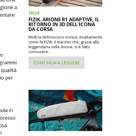
agione a
SELLE
ventare
FIZIK. ARIONE R1 ADAPTIVE, IL
RITORNO IN 3D DELL'ICONA
DA CORSA
Molti la definiscono iconica, esattamente
come fa FIZIK: il marchio che, grazie alla
leggendaria sella Arione, si è fatto
conoscere...
er
 grammi
CONTINUA A LEGGERE
qualità.
io per
ula in
processo
cosa
l