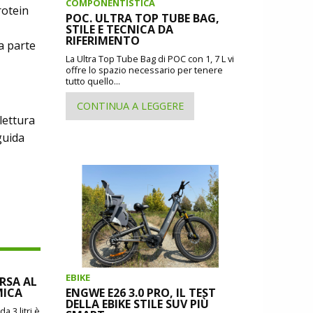
COMPONENTISTICA
rotein
POC. ULTRA TOP TUBE BAG,
STILE E TECNICA DA
RIFERIMENTO
za parte
La Ultra Top Tube Bag di POC con 1, 7 L vi
offre lo spazio necessario per tenere
tutto quello...
CONTINUA A LEGGERE
lettura
guida
EBIKE
ORSA AL
MICA
ENGWE E26 3.0 PRO, IL TEST
DELLA EBIKE STILE SUV PIÙ
a 3 litri è