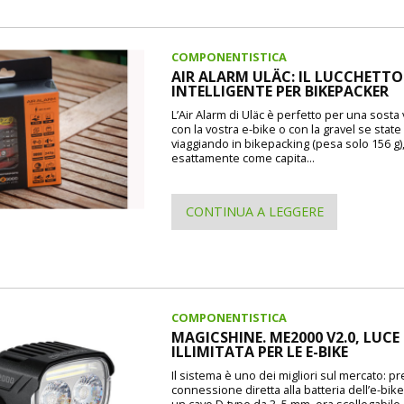
COMPONENTISTICA
AIR ALARM ULÄC: IL LUCCHETTO
INTELLIGENTE PER BIKEPACKER
L’Air Alarm di Uläc è perfetto per una sosta
con la vostra e-bike o con la gravel se state
viaggiando in bikepacking (pesa solo 156 g)
esattamente come capita...
CONTINUA A LEGGERE
COMPONENTISTICA
MAGICSHINE. ME2000 V2.0, LUCE
ILLIMITATA PER LE E-BIKE
Il sistema è uno dei migliori sul mercato: p
connessione diretta alla batteria dell’e-bike
un cavo D-type da 3, 5 mm, ora scollegabile