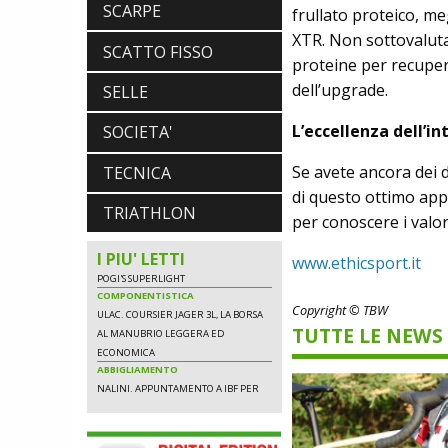
SCARPE
frullato proteico, m
XTR. Non sottovaluta
SCATTO FISSO
proteine per recupera
NEWS
dell’upgrade.
SELLE
NASCE «ANTONIO COLOMBO
INNOVATION & DESIGN AWARD»: A
L’eccellenza dell’i
SOCIETA'
IBF DEBUTTA IL PREMIO ITALIANO
DELL'INNOVAZIONE NEL CICLISMO
Se avete ancora dei d
TECNICA
SCARPE
di questo ottimo ap
DMT. TADEJ POGACAR, LA MAGLIA
TRIATHLON
GIALLA E UNA SPECIAL EDITION DELLA
per conoscere i valor
POGI'S SUPERLIGHT
COMPONENTISTICA
I PIU' LETTI
www.ethicsport.it
ULAC. COURSIER JAGER 3L, LA BORSA
AL MANUBRIO LEGGERA ED
ECONOMICA
Copyright © TBW
ABBIGLIAMENTO
TUTTE LE NEWS
NALINI. APPUNTAMENTO A IBF PER
SCOPRIRE IL PRIMO PANTALONCINO
CON AIRBAG INTEGRATO