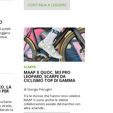
CONTINUA A LEGGERE
DO
Castelli
leggera
stiva.
SCARPE
MAAP X QUOC, M3 PRO
LEOPARD, SCARPE DA
CICLISMO TOP DI GAMMA
O, LA
di Giorgio Perugini
 PER
Tra le mosse che hanno reso celebre
MAAP ci sono anche le ottime
o sa bene
collaborazioni avviate dal marchio con
u strada,
altre aziende...
liendo la