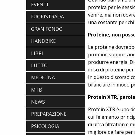
EVENTI
proteica per le sessi
venire, ma non dovre
FUORISTRADA
una costante per chi 
GRAN FONDO
Proteine, non poss
HANDBIKE
NEWS
Le proteine dovrebbe
NASCE «ANTONIO COLOMBO
LIBRI
proteine supportano 
INNOVATION & DESIGN AWARD»: A
produrre energia. D
IBF DEBUTTA IL PREMIO ITALIANO
LUTTO
DELL'INNOVAZIONE NEL CICLISMO
in su di proteine pe
SCARPE
In questo discorso c
MEDICINA
DMT. TADEJ POGACAR, LA MAGLIA
bilanciare in modo pe
GIALLA E UNA SPECIAL EDITION DELLA
MTB
POGI'S SUPERLIGHT
COMPONENTISTICA
Protein XTR, parola
NEWS
ULAC. COURSIER JAGER 3L, LA BORSA
AL MANUBRIO LEGGERA ED
Protein XTR è uno de
ECONOMICA
PREPARAZIONE
cui l’elemento princi
ABBIGLIAMENTO
di ultra filtration e
NALINI. APPUNTAMENTO A IBF PER
PSICOLOGIA
SCOPRIRE IL PRIMO PANTALONCINO
migliore da fare per
CON AIRBAG INTEGRATO