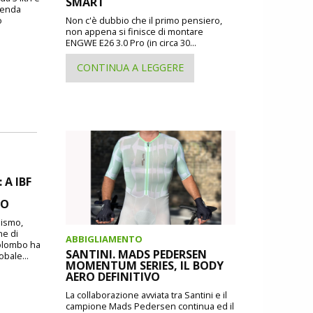
SMART
zienda
o
Non c'è dubbio che il primo pensiero,
non appena si finisce di montare
ENGWE E26 3.0 Pro (in circa 30...
CONTINUA A LEGGERE
A IBF
MO
lismo,
ne di
ABBIGLIAMENTO
Colombo ha
SANTINI. MADS PEDERSEN
obale...
MOMENTUM SERIES, IL BODY
AERO DEFINITIVO
La collaborazione avviata tra Santini e il
campione Mads Pedersen continua ed il