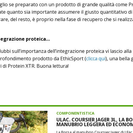
eglio se preparato con un prodotto di grande qualità come P
te quanto sia importante assumere il giusto quantitativo di
re, del resto, è proprio nella fase di recupero che si realiz
ntegrazione proteica…
ubbi sull’importanza dell’integrazione proteica vi lascio alla 
profondimento prodotto da EthicSport (
clicca qui
), una bella 
i di Protein XTR. Buona lettura!
COMPONENTISTICA
ULAC. COURSIER JAGER 3L, LA B
MANUBRIO LEGGERA ED ECONO
La Borsa al manubrio Coursier Jager di Uläc d