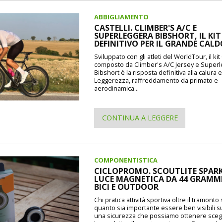
ABBIGLIAMENTO
CASTELLI. CLIMBER'S A/C E
SUPERLEGGERA BIBSHORT, IL KIT
DEFINITIVO PER IL GRANDE CAL
Sviluppato con gli atleti del WorldTour, il kit 
composto da Climber's A/C Jersey e Super
Bibshort è la risposta definitiva alla calura e
Leggerezza, raffreddamento da primato e
aerodinamica...
CONTINUA A LEGGERE
COMPONENTISTICA
CICLOPROMO. SCOUTLITE SPARK
LUCE MAGNETICA DA 44 GRAMMI
BICI E OUTDOOR
Chi pratica attività sportiva oltre il tramont
quanto sia importante essere ben visibili s
una sicurezza che possiamo ottenere sceg