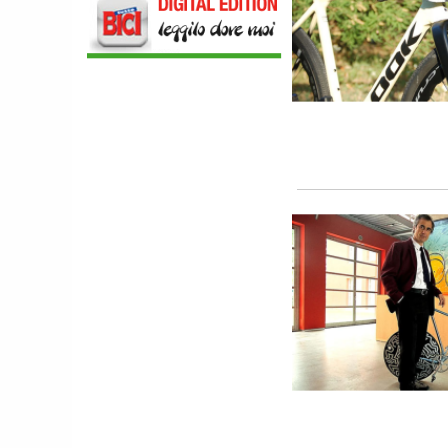
NEWS
NASCE «ANTONIO COLOMBO
INNOVATION & DESIGN AWARD»: A
IBF DEBUTTA IL PREMIO ITALIANO
DELL'INNOVAZIONE NEL CICLISMO
SCARPE
DMT. TADEJ POGACAR, LA MAGLIA
GIALLA E UNA SPECIAL EDITION DELLA
POGI'S SUPERLIGHT
COMPONENTISTICA
ULAC. COURSIER JAGER 3L, LA BORSA
AL MANUBRIO LEGGERA ED
ECONOMICA
ABBIGLIAMENTO
NALINI. APPUNTAMENTO A IBF PER
SCOPRIRE IL PRIMO PANTALONCINO
CON AIRBAG INTEGRATO