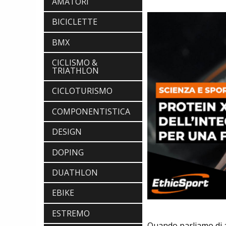
AMATORI
BICICLETTE
BMX
CICLISMO &
TRIATHLON
CICLOTURISMO
COMPONENTISTICA
DESIGN
DOPING
DUATHLON
EBIKE
ESTREMO
Quando parliamo di a