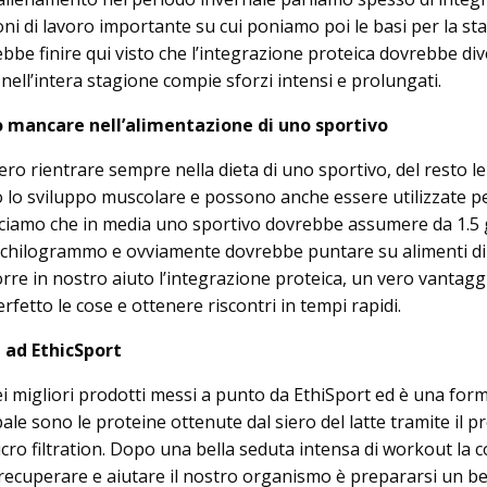
oni di lavoro importante su cui poniamo poi le basi per la st
bbe finire qui visto che l’integrazione proteica dovrebbe di
nell’intera stagione compie sforzi intensi e prolungati.
o mancare nell’alimentazione di uno sportivo
ro rientrare sempre nella dieta di uno sportivo, del resto le
lo sviluppo muscolare e possono anche essere utilizzate p
iciamo che in media uno sportivo dovrebbe assumere da 1.5
r chilogrammo e ovviamente dovrebbe puntare su alimenti di 
orre in nostro aiuto l’integrazione proteica, un vero vantagg
rfetto le cose e ottenere riscontri in tempi rapidi.
 ad EthicSport
i migliori prodotti messi a punto da EthiSport ed è una form
pale sono le proteine ottenute dal siero del latte tramite il 
 micro filtration. Dopo una bella seduta intensa di workout la 
 recuperare e aiutare il nostro organismo è prepararsi un be