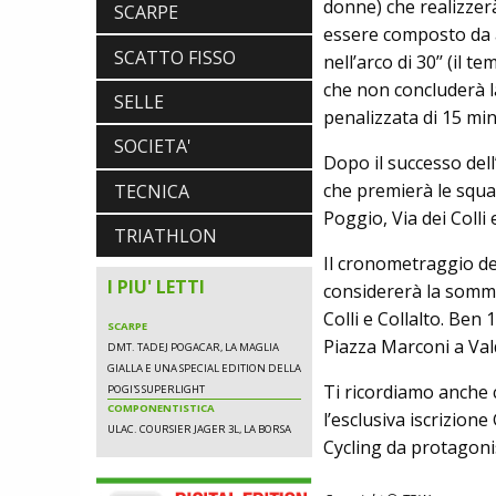
donne) che realizzerà
SCARPE
GIALLA E UNA SPECIAL EDITION DELLA
essere composto da 
POGI'S SUPERLIGHT
SCATTO FISSO
nell’arco di 30’’ (il 
COMPONENTISTICA
ULAC. COURSIER JAGER 3L, LA BORSA
che non concluderà l
SELLE
AL MANUBRIO LEGGERA ED
penalizzata di 15 min
ECONOMICA
ABBIGLIAMENTO
SOCIETA'
Dopo il successo del
NALINI. APPUNTAMENTO A IBF PER
SCOPRIRE IL PRIMO PANTALONCINO
che premierà le squad
TECNICA
CON AIRBAG INTEGRATO
Poggio, Via dei Colli 
TRIATHLON
Il cronometraggio de
I PIU' LETTI
considererà la somma 
SCARPE
DMT. TADEJ POGACAR, LA MAGLIA
Colli e Collalto. Ben 
GIALLA E UNA SPECIAL EDITION DELLA
Piazza Marconi a Va
POGI'S SUPERLIGHT
COMPONENTISTICA
Ti ricordiamo anche c
ULAC. COURSIER JAGER 3L, LA BORSA
l’esclusiva iscrizion
AL MANUBRIO LEGGERA ED
ECONOMICA
Cycling da protagoni
ABBIGLIAMENTO
NALINI. APPUNTAMENTO A IBF PER