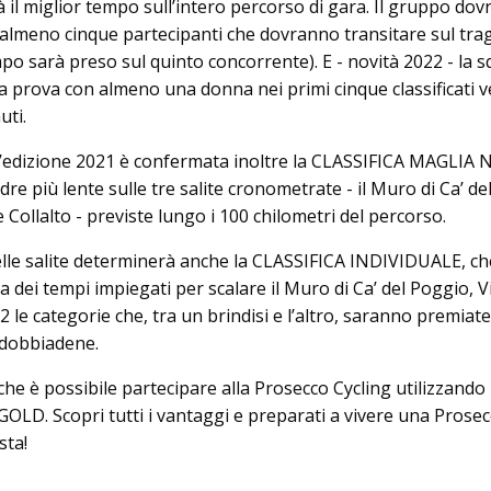
 il miglior tempo sull’intero percorso di gara. Il gruppo dov
almeno cinque partecipanti che dovranno transitare sul tr
tempo sarà preso sul quinto concorrente). E - novità 2022 - la 
a prova con almeno una donna nei primi cinque classificati v
uti.
l’edizione 2021 è confermata inoltre la CLASSIFICA MAGLIA
re più lente sulle tre salite cronometrate - il Muro di Ca’ de
e Collalto - previste lungo i 100 chilometri del percorso.
lle salite determinerà anche la CLASSIFICA INDIVIDUALE, ch
dei tempi impiegati per scalare il Muro di Ca’ del Poggio, V
12 le categorie che, tra un brindisi e l’altro, saranno premiate
ldobbiadene.
he è possibile partecipare alla Prosecco Cycling utilizzando
e GOLD. Scopri tutti i vantaggi e preparati a vivere una Prose
sta!