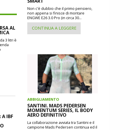
SMART
Non c'è dubbio che il primo pensiero,
non appena si finisce di montare
ENGWE E26 3.0 Pro (in circa 30...
ORSA AL
CONTINUA A LEGGERE
MICA
a 3 litri è
zienda
o
ABBIGLIAMENTO
SANTINI. MADS PEDERSEN
MOMENTUM SERIES, IL BODY
AERO DEFINITIVO
A IBF
La collaborazione avviata tra Santini e il
MO
campione Mads Pedersen continua ed il