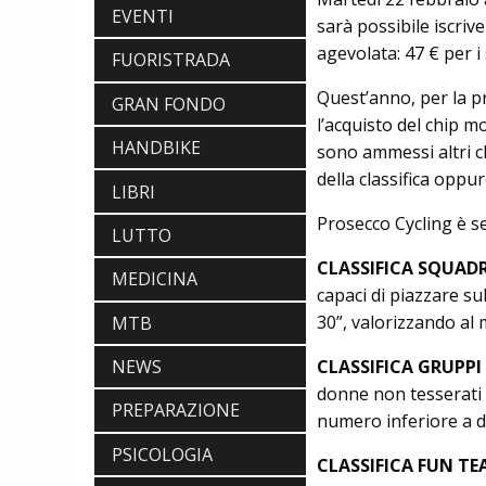
EVENTI
sarà possibile iscri
agevolata: 47 € per i
FUORISTRADA
Quest’anno, per la p
GRAN FONDO
l’acquisto del chip m
HANDBIKE
sono ammessi altri ch
della classifica oppu
LIBRI
Prosecco Cycling è se
LUTTO
CLASSIFICA SQUAD
MEDICINA
capaci di piazzare sul
30”, valorizzando al
MTB
CLASSIFICA GRUPPI
NEWS
donne non tesserati 
PREPARAZIONE
numero inferiore a di
PSICOLOGIA
CLASSIFICA FUN T
SCARPE
DMT. TADEJ POGACAR, LA MAGLIA