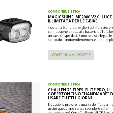
COMPONENTISTICA
MAGICSHINE. ME2000 V2.0, LUCE
ILLIMITATA PER LE E-BIKE
Il sistema è uno dei migliori sul mercato: p
connessione diretta alla batteria dell’e-bike
un cavo D-type da 3, 5 mm, ora scollegabile
sostituibile indipendentemente per semplif
CONTINUA A LEGGERE
COMPONENTISTICA
CHALLENGE TIRES. ELITE PRO, IL
COPERTONCINO "HANDMADE" 
USARE TUTTI I GIORNI
È possibile provare la qualità del “fatto a m
uscite quotidiane senza spendere cifre
astronomiche? Con i Challenge ELITE Pro tu