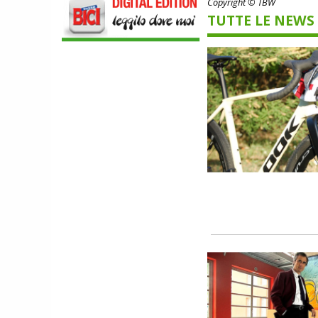
Copyright © TBW
SCOPRIRE IL PRIMO PANTALONCINO
CON AIRBAG INTEGRATO
TUTTE LE NEWS
SCARPE
DMT. TADEJ POGACAR, LA MAGLIA
GIALLA E UNA SPECIAL EDITION DELLA
POGI'S SUPERLIGHT
COMPONENTISTICA
ULAC. COURSIER JAGER 3L, LA BORSA
AL MANUBRIO LEGGERA ED
ECONOMICA
ABBIGLIAMENTO
NALINI. APPUNTAMENTO A IBF PER
SCOPRIRE IL PRIMO PANTALONCINO
CON AIRBAG INTEGRATO