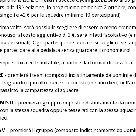
versi alla 19^ edizione, in programma domenica 2 ottobre, co
 singoli e 42 € per le squadre (minimo 10 partecipanti).
rima volta, sarà possibile scegliere di essere o meno cronome
onouso, al costo aggiuntivo di 3 €, sarà infatti facoltativo (e
ip personali). Ogni partecipante potrà così scegliere se far
re partecipare alla pedalata senza guardare il cronometro!
mpre Unica ed Inimitabile, a partire dai format di classifica.
RE
- premierà i team (composti indistintamente da uomini e 
 traguardo il più alto numero di ciclisti (minimo dieci) nell’arc
 massimo la compattezza di squadra.
 MISTI
- premierà i gruppi composti indistintamente da uomi
con la stessa squadra oppure tesserati con la stessa squadr
eci.
EAM
- premierà il gruppo (composto indistintamente da uomi