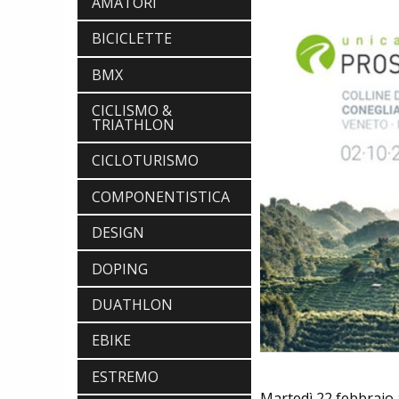
AMATORI
BICICLETTE
BMX
CICLISMO &
TRIATHLON
CICLOTURISMO
COMPONENTISTICA
DESIGN
DOPING
DUATHLON
EBIKE
ESTREMO
Martedì 22 febbraio a