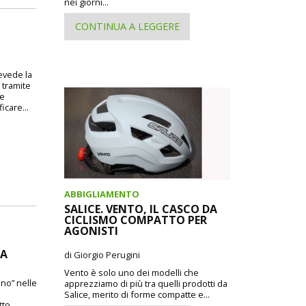
nei giorni...
CONTINUA A LEGGERE
revede la
 tramite
 e
icare...
ABBIGLIAMENTO
SALICE. VENTO, IL CASCO DA
CICLISMO COMPATTO PER
AGONISTI
DA
di Giorgio Perugini
Vento è solo uno dei modelli che
ano” nelle
apprezziamo di più tra quelli prodotti da
Salice, merito di forme compatte e...
tto