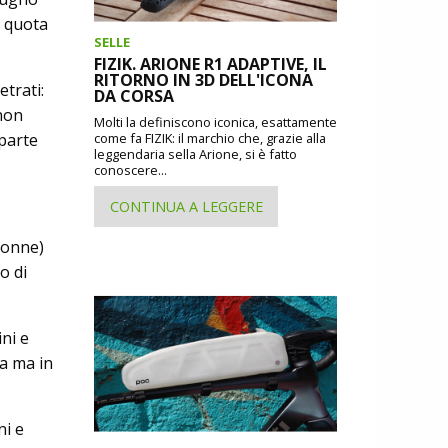
n quota
SELLE
FIZIK. ARIONE R1 ADAPTIVE, IL
RITORNO IN 3D DELL'ICONA
trati:
DA CORSA
 non
Molti la definiscono iconica, esattamente
 parte
come fa FIZIK: il marchio che, grazie alla
leggendaria sella Arione, si è fatto
conoscere...
CONTINUA A LEGGERE
donne)
o di
ni e
a ma in
ni e