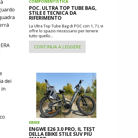
COMPONENTISTICA
rà
POC. ULTRA TOP TUBE BAG,
aguardo
STILE E TECNICA DA
squadra
RIFERIMENTO
errà
La Ultra Top Tube Bag di POC con 1, 7 L vi
offre lo spazio necessario per tenere
tutto quello...
 NERA
CONTINUA A LEGGERE
l
e
ia dei
 in
cco
EBIKE
ENGWE E26 3.0 PRO, IL TEST
DELLA EBIKE STILE SUV PIÙ