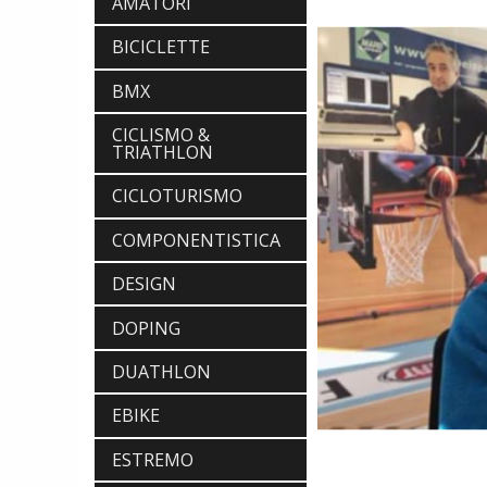
AMATORI
BICICLETTE
BMX
CICLISMO &
TRIATHLON
CICLOTURISMO
COMPONENTISTICA
DESIGN
DOPING
DUATHLON
EBIKE
ESTREMO