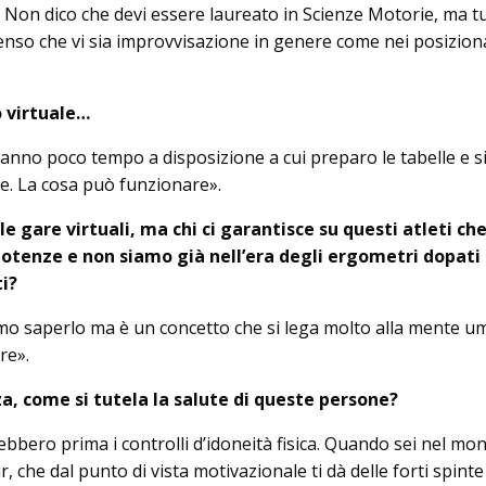
 Non dico che devi essere laureato in Scienze Motorie, ma tu
enso che vi sia improvvisazione in genere come nei posizio
 virtuale…
hanno poco tempo a disposizione a cui preparo le tabelle e s
e. La cosa può funzionare».
 le gare virtuali, ma chi ci garantisce su questi atleti ch
otenze e non siamo già nell’era degli ergometri dopati 
i?
o saperlo ma è un concetto che si lega molto alla mente u
re».
a, come si tutela la salute di queste persone?
bbero prima i controlli d’idoneità fisica. Quando sei nel mo
r, che dal punto di vista motivazionale ti dà delle forti spinte 