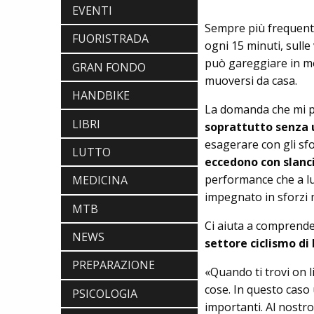
EVENTI
Sempre più frequente
FUORISTRADA
ogni 15 minuti, sulle
può gareggiare in mo
GRAN FONDO
muoversi da casa.
HANDBIKE
La domanda che mi 
LIBRI
soprattutto senza 
esagerare con gli sfo
LUTTO
eccedono con slanc
performance che a lu
MEDICINA
impegnato in sforzi 
MTB
Ci aiuta a comprend
NEWS
NEWS
settore ciclismo di
NASCE «ANTONIO COLOMBO
INNOVATION & DESIGN AWARD»: A
PREPARAZIONE
«Quando ti trovi on l
IBF DEBUTTA IL PREMIO ITALIANO
cose. In questo caso 
DELL'INNOVAZIONE NEL CICLISMO
PSICOLOGIA
SCARPE
importanti. Al nostr
DMT. TADEJ POGACAR, LA MAGLIA