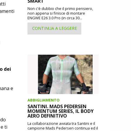
SMART
tti
Non c'è dubbio che il primo pensiero,
namenti
non appena si finisce di montare
ENGWE E26 3.0 Pro (in circa 30...
CONTINUA A LEGGERE
i
e
o dei
mana e
ABBIGLIAMENTO
SANTINI. MADS PEDERSEN
MOMENTUM SERIES, IL BODY
AERO DEFINITIVO
ndo
La collaborazione avviata tra Santini e il
e ti
campione Mads Pedersen continua ed il