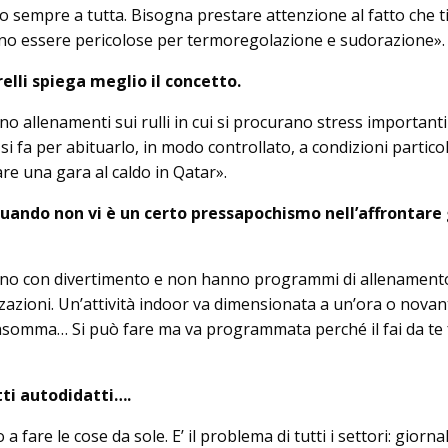
o sempre a tutta. Bisogna prestare attenzione al fatto che ti 
ono essere pericolose per termoregolazione e sudorazione».
lli spiega meglio il concetto.
no allenamenti sui rulli in cui si procurano stress importanti
 si fa per abituarlo, in modo controllato, a condizioni particol
e una gara al caldo in Qatar».
uando non vi è un certo pressapochismo nell’affrontare 
fanno con divertimento e non hanno programmi di allenament
zzazioni. Un’attività indoor va dimensionata a un’ora o novan
nsomma… Si può fare ma va programmata perché il fai da te 
ti autodidatti….
fare le cose da sole. E’ il problema di tutti i settori: giornali