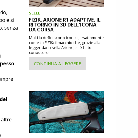
ndo,
SELLE
FIZIK. ARIONE R1 ADAPTIVE, IL
po e si
RITORNO IN 3D DELL'ICONA
o, senza
DA CORSA
Molti la definiscono iconica, esattamente
come fa FIZIK: il marchio che, grazie alla
leggendaria sella Arione, si è fatto
conoscere...
i
spesso
CONTINUA A LEGGERE
sempre
del
 altre
e