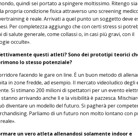
 mondo, quindi sei portato a spingere moltissimo. Ritengo sia
a propria condizione fisica attraverso uno screening medico.
vertraining è reale. Arrivati a quel punto un soggetto deve 
si. Per completezza aggiungo che con certi stress si potr
di salute generale, come collassi o, in casi più gravi, con il
ogie occulte».
ttivamente questi atleti? Sono dei prototipi teorici ch
primono lo stesso potenziale?
orridore facendo le gare on line. È un buon metodo di alle
bita in zone fredde, ad esempio. Il mercato videoludico degli
te. Si stimano 200 milioni di spettatori per un evento elett
 stanno arrivando anche lì e la visibilità è pazzesca. Mischiar
 può diventare un modello del futuro. Si pagherà per compete
rchandising. Parliamo di un futuro non molto lontano con p
reale».
ormare un vero atleta allenandosi solamente indoor e