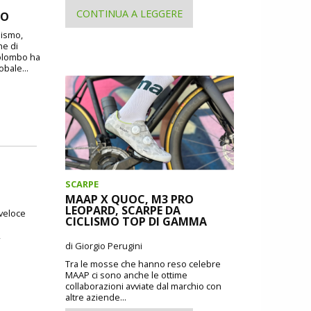
CONTINUA A LEGGERE
MO
lismo,
ne di
Colombo ha
obale...
SCARPE
MAAP X QUOC, M3 PRO
LEOPARD, SCARPE DA
 veloce
CICLISMO TOP DI GAMMA
,
di Giorgio Perugini
Tra le mosse che hanno reso celebre
MAAP ci sono anche le ottime
collaborazioni avviate dal marchio con
altre aziende...