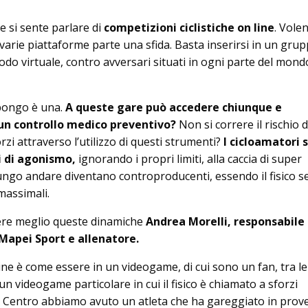
 si sente parlare di
competizioni ciclistiche on line
. Vole
 varie piattaforme parte una sfida. Basta inserirsi in un grup
do virtuale, contro avversari situati in ogni parte del mond
pongo è una.
A queste gare può accedere chiunque e
un controllo medico preventivo?
Non si correre il rischio d
rzi attraverso l’utilizzo di questi strumenti?
I cicloamatori 
i di agonismo,
ignorando i propri limiti, alla caccia di super
ngo andare diventano controproducenti, essendo il fisico 
massimali.
ere meglio queste dinamiche
Andrea Morelli, responsabile 
 Mapei Sport e allenatore.
ine è come essere in un videogame, di cui sono un fan, tra le
un videogame particolare in cui il fisico è chiamato a sforzi
o Centro abbiamo avuto un atleta che ha gareggiato in prov