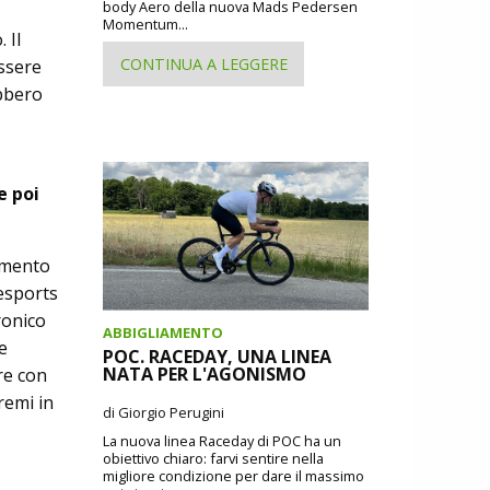
body Aero della nuova Mads Pedersen
Momentum...
 Il
CONTINUA A LEGGERE
essere
ebbero
e poi
namento
 esports
ronico
ABBIGLIAMENTO
e
POC. RACEDAY, UNA LINEA
NATA PER L'AGONISMO
re con
remi in
di Giorgio Perugini
La nuova linea Raceday di POC ha un
obiettivo chiaro: farvi sentire nella
migliore condizione per dare il massimo