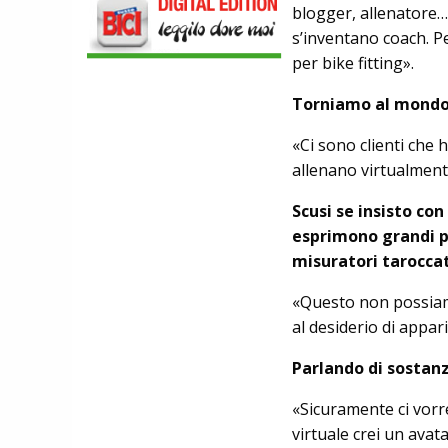
blogger, allenatore…
DMT. TADEJ POGACAR, LA MAGLIA
GIALLA E UNA SPECIAL EDITION DELLA
s’inventano coach. P
POGI'S SUPERLIGHT
per bike fitting».
Torniamo al mondo
«Ci sono clienti che 
allenano virtualment
Scusi se insisto con
esprimono grandi p
misuratori taroccat
«Questo non possiam
al desiderio di appari
Parlando di sostanz
«Sicuramente ci vorre
virtuale crei un avata