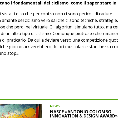
no i fondamentali del ciclismo, come il saper stare in s
 vista ti dico che per contro non ci sono pericoli di cadute.
amante del ciclismo vero sai che ci sono tecniche, strategie
ose che perdi nel virtuale. Gli algoritmi simulano tutto, ma cer
 di un altro tipo di ciclismo. Comunque piuttosto che rimane
lie di praticarlo. Da qui a deviare verso una competizione quo
he giorno arriverebbero dolori muscolari e stanchezza cron
uno stop».
NEWS
NASCE «ANTONIO COLOMBO
INNOVATION & DESIGN AWARD»: 