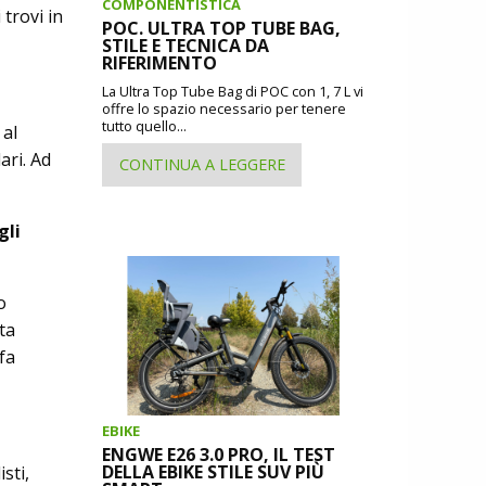
COMPONENTISTICA
trovi in
POC. ULTRA TOP TUBE BAG,
STILE E TECNICA DA
RIFERIMENTO
La Ultra Top Tube Bag di POC con 1, 7 L vi
offre lo spazio necessario per tenere
tutto quello...
 al
ari. Ad
CONTINUA A LEGGERE
gli
o
ta
fa
EBIKE
ENGWE E26 3.0 PRO, IL TEST
DELLA EBIKE STILE SUV PIÙ
sti,