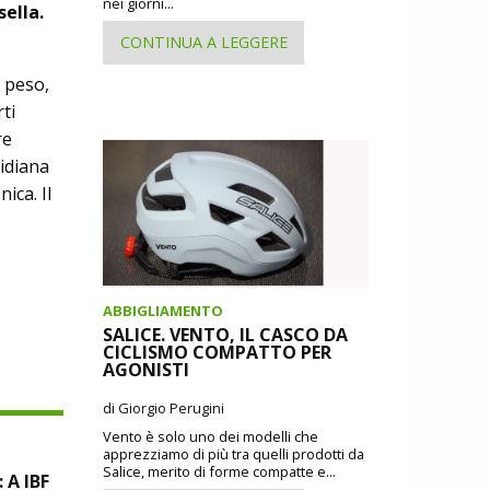
nei giorni...
ella.
CONTINUA A LEGGERE
, peso,
ti
re
tidiana
ica. Il
ABBIGLIAMENTO
SALICE. VENTO, IL CASCO DA
CICLISMO COMPATTO PER
AGONISTI
di Giorgio Perugini
Vento è solo uno dei modelli che
apprezziamo di più tra quelli prodotti da
Salice, merito di forme compatte e...
A IBF