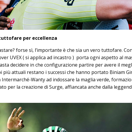
 tuttofare per eccellenza
tare? forse sì, l’importante è che sia un vero tuttofare. Con
ver UVEX ( si applica ad incastro ) porta ogni aspetto al m
sta decidere in che configurazione partire per avere il megl
i più attuali restano i successi che hanno portato Biniam G
 Intermarché-Wanty ad indossare la maglia verde, formazi
to per la creazione di Surge, affiancata anche dalla leggend