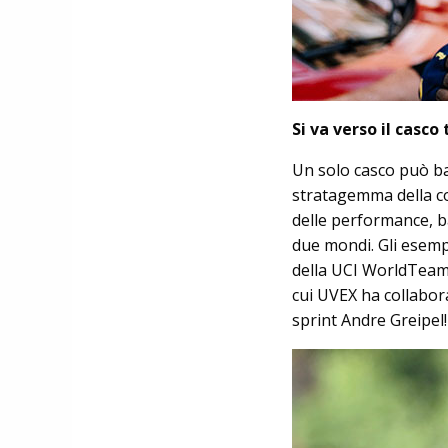
Si va verso il casco
Un solo casco può bas
stratagemma della co
delle performance, ba
due mondi. Gli esemp
della UCI WorldTeam
cui UVEX ha collabora
sprint Andre Greipel!