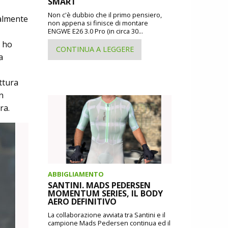
SMART
Non c'è dubbio che il primo pensiero,
ralmente
non appena si finisce di montare
ENGWE E26 3.0 Pro (in circa 30...
o ho
CONTINUA A LEGGERE
a
ttura
n
ura.
ABBIGLIAMENTO
SANTINI. MADS PEDERSEN
MOMENTUM SERIES, IL BODY
AERO DEFINITIVO
La collaborazione avviata tra Santini e il
campione Mads Pedersen continua ed il