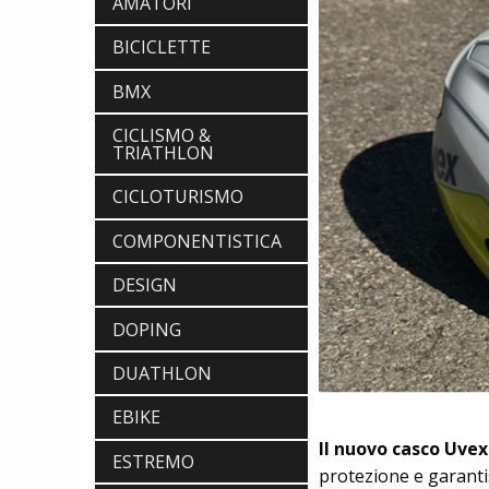
AMATORI
BICICLETTE
BMX
CICLISMO &
TRIATHLON
CICLOTURISMO
COMPONENTISTICA
DESIGN
DOPING
DUATHLON
EBIKE
Il nuovo casco Uve
ESTREMO
protezione e garanti