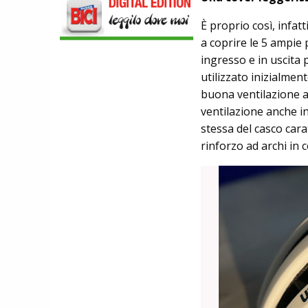
LEGGEREZZA ASSOLUTA E CARATTERE
PER DOMINARE LE VETTE PIU' DURE
È proprio così, infat
EBIKE
POLINI E-P3+ CAMPIONE DEL MONDO
a coprire le 5 ampie 
E-BIKE ENDURO CON MANOLO
ingresso e in uscita 
MORETTINI E FILIPPO COLARUSSO
utilizzato inizialme
ALIMENTAZIONE
GUIDA COMPLETA AL CICLISMO
buona ventilazione a
MODERNO: SCARICA L'E-BOOK
ventilazione anche i
GRATUITO DI ETHICSPORT
stessa del casco cara
rinforzo ad archi in