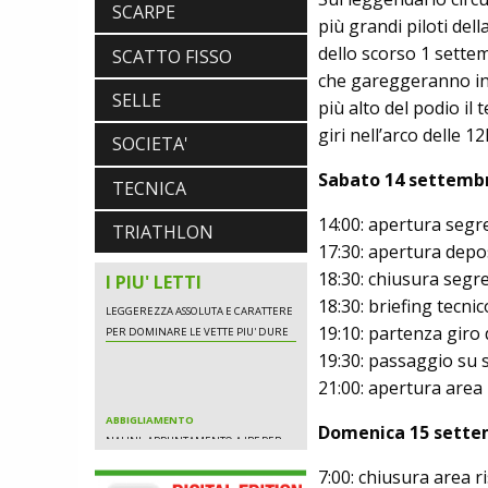
SCARPE
LOOK. LA NUOVA 785 HUEZ RS,
più grandi piloti dell
LEGGEREZZA ASSOLUTA E CARATTERE
dello scorso 1 settem
SCATTO FISSO
PER DOMINARE LE VETTE PIU' DURE
che gareggeranno ind
SELLE
più alto del podio il
giri nell’arco delle 12
SOCIETA'
ABBIGLIAMENTO
NALINI. APPUNTAMENTO A IBF PER
Sabato 14 settemb
SCOPRIRE IL PRIMO PANTALONCINO
TECNICA
CON AIRBAG INTEGRATO
14:00: apertura segre
BICICLETTE
TRIATHLON
LOOK. LA NUOVA 785 HUEZ RS,
17:30: apertura deposi
LEGGEREZZA ASSOLUTA E CARATTERE
18:30: chiusura segre
I PIU' LETTI
PER DOMINARE LE VETTE PIU' DURE
18:30: briefing tecnic
19:10: partenza giro
19:30: passaggio su s
ABBIGLIAMENTO
21:00: apertura area 
NALINI. APPUNTAMENTO A IBF PER
SCOPRIRE IL PRIMO PANTALONCINO
Domenica 15 sette
CON AIRBAG INTEGRATO
BICICLETTE
7:00: chiusura area r
LOOK. LA NUOVA 785 HUEZ RS,