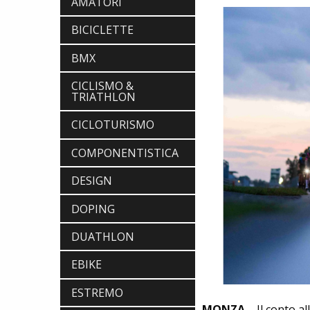
AMATORI
BICICLETTE
BMX
CICLISMO &
TRIATHLON
CICLOTURISMO
COMPONENTISTICA
DESIGN
DOPING
DUATHLON
EBIKE
ESTREMO
MONZA –
Il conto all