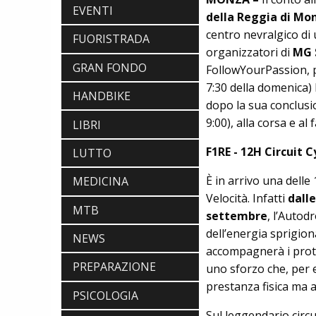
EVENTI
della Reggia di Mo
centro nevralgico di 
FUORISTRADA
organizzatori di
MG 
GRAN FONDO
FollowYourPassion, p
7:30 della domenica) 
HANDBIKE
dopo la sua conclusio
9:00), alla corsa e al
LIBRI
F1RE - 12H Circuit 
LUTTO
È in arrivo una delle
MEDICINA
Velocità. Infatti
dalle
MTB
settembre
, l’Autod
dell’energia sprigiona
NEWS
accompagnerà i protag
ABBIGLIAMENTO
PREPARAZIONE
uno sforzo che, per 
NALINI. APPUNTAMENTO A IBF PER
prestanza fisica ma 
SCOPRIRE IL PRIMO PANTALONCINO
PSICOLOGIA
CON AIRBAG INTEGRATO
BICICLETTE
Sul leggendario circ