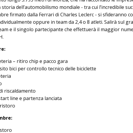
a storia dell’automobilismo mondiale - tra cui l’incredibile su
bre firmato dalla Ferrari di Charles Leclerc - si sfideranno co
ividualmente oppure in team da 2,4 o 8 atleti. Salirà sul gr
 team e il singolo partecipante che effettuerà il maggior nume
H.
re:
teria – ritiro chip e pacco gara
to bici per controllo tecnico delle biciclette
teria
o
 di riscaldamento
tart line e partenza lanciata
ristoro
mbre:
istoro