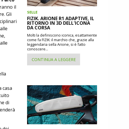
ranno il
SELLE
e. Gli
FIZIK. ARIONE R1 ADAPTIVE, IL
ciplinari
RITORNO IN 3D DELL'ICONA
DA CORSA
alle
he,
Molti la definiscono iconica, esattamente
come fa FIZIK: il marchio che, grazie alla
alle
leggendaria sella Arione, si è fatto
conoscere...
CONTINUA A LEGGERE
lla
a casa
cuito
ne di
tenderà
e dei