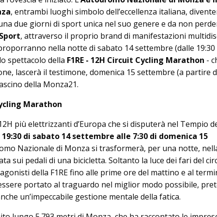
nza
, entrambi luoghi simbolo dell’eccellenza italiana, divente
una due giorni di sport unica nel suo genere e da non perder
Sport
, attraverso il proprio brand di manifestazioni multidis
roporranno nella notte di sabato 14 settembre (dalle 19:30 
lo spettacolo della
F1RE - 12H Circuit Cycling Marathon
- c
ne, lascerà il testimone, domenica 15 settembre (a partire d
 fascino della Monza21.
Cycling Marathon
 12H più elettrizzanti d’Europa che si disputerà nel Tempio de
 19:30 di sabato 14 settembre alle 7:30 di domenica 15
romo Nazionale di Monza si trasformerà, per una notte, nell
ta sui pedali di una bicicletta. Soltanto la luce dei fari del cir
onisti della F1RE fino alle prime ore del mattino e al termi
essere portato al traguardo nel miglior modo possibile, pre
anche un’impeccabile gestione mentale della fatica.
uito lungo 5.793 metri di Monza, che ha raccontato le impres