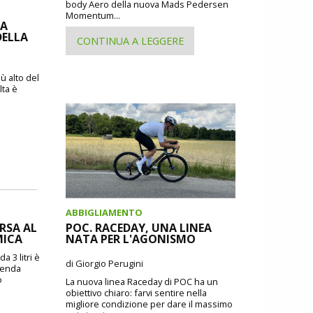
body Aero della nuova Mads Pedersen
Momentum...
IA
DELLA
CONTINUA A LEGGERE
ù alto del
lta è
ABBIGLIAMENTO
ORSA AL
POC. RACEDAY, UNA LINEA
MICA
NATA PER L'AGONISMO
a 3 litri è
di Giorgio Perugini
zienda
o
La nuova linea Raceday di POC ha un
obiettivo chiaro: farvi sentire nella
migliore condizione per dare il massimo