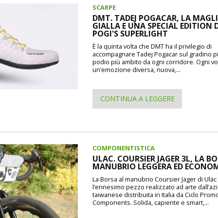
SCARPE
DMT. TADEJ POGACAR, LA MAGL
GIALLA E UNA SPECIAL EDITION 
POGI'S SUPERLIGHT
È la quinta volta che DMT ha il privilegio di
accompagnare Tadej Pogacar sul gradino pi
podio più ambito da ogni corridore. Ogni vo
un’emozione diversa, nuova,...
CONTINUA A LEGGERE
COMPONENTISTICA
ULAC. COURSIER JAGER 3L, LA B
MANUBRIO LEGGERA ED ECONO
La Borsa al manubrio Coursier Jager di Uläc d
l’ennesimo pezzo realizzato ad arte dall’a
taiwanese distribuita in Italia da Ciclo Prom
Components. Solida, capiente e smart,...