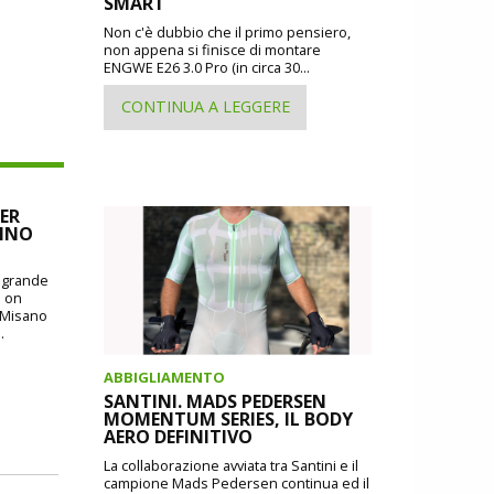
SMART
Non c'è dubbio che il primo pensiero,
non appena si finisce di montare
ENGWE E26 3.0 Pro (in circa 30...
CONTINUA A LEGGERE
ER
CINO
o grande
: on
i Misano
.
ABBIGLIAMENTO
SANTINI. MADS PEDERSEN
MOMENTUM SERIES, IL BODY
AERO DEFINITIVO
La collaborazione avviata tra Santini e il
campione Mads Pedersen continua ed il