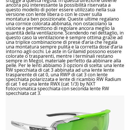
sfugge a questa regola. In questa direzione diviene
ancora più interessante la possibilità riservata a
questo modello di poter essere utilizzato nella sua
versione con lente libera o con le cover sulla
montatura ben posizionate. Queste ultime regalano
una cornice colorata abbinata, non ostacolano la
visione e permettono di regolare ancora meglio la
quantità della ventilazione. Scendendo nel dettaglio, in
questo caso la ventilazione è sempre ottima grazie ad
una triplice combinazione di prese d’aria che regala
una montatura sempre pulita e la corretta dose d’aria
intorno agli occhi. Le aste in Grilamid possono essere
colorate o trasparenti, mentre i terminali restano
sempre in Megol, materiale perfetto da abbinare alla
pelle. Per le lenti abbiamo 3 opzioni di scelta: una lente
RW specchiata di cat 3 abbinata ad una lente lente
trasparente di cat 0, una RWP di cat 3 con lente
specchiata polarizzata e lente di ricambio RW Radium
di cat 1 ed una lente RWX (cat 1/3) by NXT
fotocromatica specchiata con seconda lente RW
specchiata cat 3.