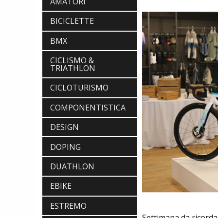
AMATORI
BICICLETTE
BMX
CICLISMO &
TRIATHLON
CICLOTURISMO
COMPONENTISTICA
DESIGN
DOPING
DUATHLON
EBIKE
ESTREMO
Settimana da ricordar