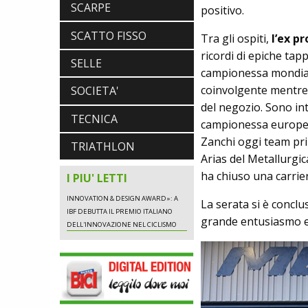
SCARPE
positivo.
NEWS
SCATTO FISSO
NASCE «ANTONIO COLOMBO
Tra gli ospiti,
l’ex p
INNOVATION & DESIGN AWARD»: A
ricordi di epiche tap
SELLE
IBF DEBUTTA IL PREMIO ITALIANO
campionessa mondiale
DELL'INNOVAZIONE NEL CICLISMO
coinvolgente mentre 
SOCIETA'
del negozio. Sono int
TECNICA
campionessa europea 
NEWS
Zanchi oggi team pri
NASCE «ANTONIO COLOMBO
TRIATHLON
Arias del Metallurgi
INNOVATION & DESIGN AWARD»: A
IBF DEBUTTA IL PREMIO ITALIANO
ha chiuso una carrier
I PIU' LETTI
DELL'INNOVAZIONE NEL CICLISMO
La serata si è conclus
grande entusiasmo e 
NEWS
NASCE «ANTONIO COLOMBO
INNOVATION & DESIGN AWARD»: A
IBF DEBUTTA IL PREMIO ITALIANO
DELL'INNOVAZIONE NEL CICLISMO