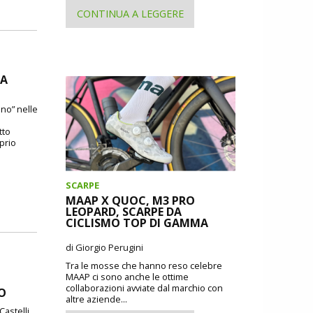
CONTINUA A LEGGERE
DA
ano” nelle
tto
oprio
SCARPE
MAAP X QUOC, M3 PRO
LEOPARD, SCARPE DA
CICLISMO TOP DI GAMMA
di Giorgio Perugini
Tra le mosse che hanno reso celebre
MAAP ci sono anche le ottime
collaborazioni avviate dal marchio con
DO
altre aziende...
Castelli