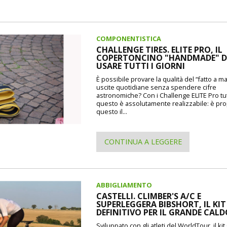
COMPONENTISTICA
CHALLENGE TIRES. ELITE PRO, IL
COPERTONCINO "HANDMADE" 
USARE TUTTI I GIORNI
È possibile provare la qualità del “fatto a m
uscite quotidiane senza spendere cifre
astronomiche? Con i Challenge ELITE Pro tu
questo è assolutamente realizzabile: è pr
questo il...
CONTINUA A LEGGERE
ABBIGLIAMENTO
CASTELLI. CLIMBER'S A/C E
SUPERLEGGERA BIBSHORT, IL KIT
DEFINITIVO PER IL GRANDE CAL
Sviluppato con gli atleti del WorldTour, il kit 