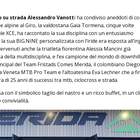
ro su strada Alessandro Vanott
i ha condiviso aneddoti di co
pe alpine al Giro, la valdostana Gaia Tormena, cinque volte
 XCE, ha raccontato la sua disciplina con un entusiasmo
la sua BIG.NINE personalizzata con l’iride era esposta all’i
ervenuti anche la triatleta fiorentina Alessia Mancini già
della multidisciplina, e l’ex campione del mondo di downhil
ncipal del Team Fristads Comes Merida, il colombiano Diego
ca Veneta MTB Pro Team e l’altoatesina Eva Lechner che a fi
a di 25 anni di successi tra mtb, ciclocross e strada.
a con il simbolico taglio del nastro e un ricco buffet, in un cl
convivialità.