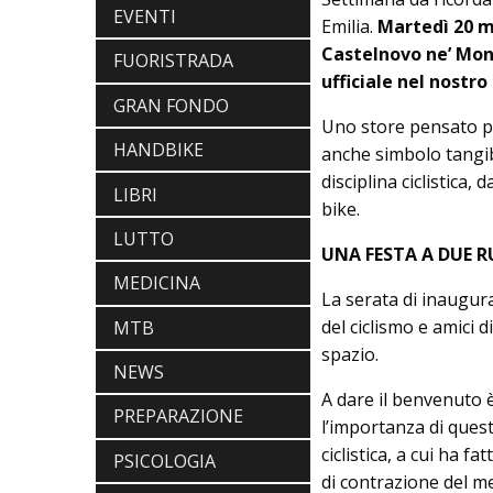
EVENTI
Emilia.
Martedì 20 mag
Castelnovo ne’ Mont
FUORISTRADA
ufficiale nel nostr
GRAN FONDO
Uno store pensato pe
HANDBIKE
anche simbolo tangibi
disciplina ciclistica,
LIBRI
bike.
LUTTO
UNA FESTA A DUE 
MEDICINA
La serata di inaugura
del ciclismo e amici 
MTB
spazio.
NEWS
A dare il benvenuto 
PREPARAZIONE
l’importanza di quest
ciclistica, a cui ha 
PSICOLOGIA
di contrazione del me