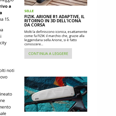
rivo a
SELLE
a
FIZIK. ARIONE R1 ADAPTIVE, IL
na 15.
RITORNO IN 3D DELL'ICONA
DA CORSA
ma
Molti la definiscono iconica, esattamente
i
come fa FIZIK: il marchio che, grazie alla
leggendaria sella Arione, si è fatto
city
conoscere...
CONTINUA A LEGGERE
lti noti
nuovo
ineato
one
omento
nale