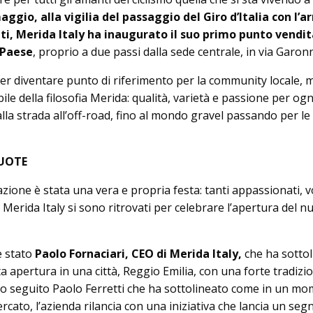
gio, alla vigilia del passaggio del Giro d’Italia con l’ar
i, Merida Italy ha inaugurato il suo primo punto vendit
o Paese
, proprio a due passi dalla sede centrale, in via Garon
r diventare punto di riferimento per la community locale, 
le della filosofia Merida: qualità, varietà e passione per ogn
 dalla strada all’off-road, fino al mondo gravel passando per le 
RUOTE
zione è stata una vera e propria festa: tanti appassionati, vo
di Merida Italy si sono ritrovati per celebrare l’apertura del 
è stato
Paolo Fornaciari, CEO di Merida Italy,
che ha sottol
a apertura in una città, Reggio Emilia, con una forte tradizi
fatto seguito Paolo Ferretti che ha sottolineato come in un m
rcato, l’azienda rilancia con una iniziativa che lancia un seg