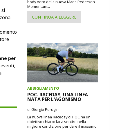
body Aero della nuova Mads Pedersen
Momentum...
 si
CONTINUA A LEGGERE
 zona
,
 momento
store
one per
eventi,
a
ABBIGLIAMENTO
POC. RACEDAY, UNA LINEA
NATA PER L'AGONISMO
di Giorgio Perugini
La nuova linea Raceday di POC ha un
obiettivo chiaro: farvi sentire nella
migliore condizione per dare il massimo