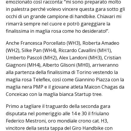
emozionato così racconta: “mi sono preparato molto
in palestra perché volevo vincere questa gara sotto gli
occhi di un grande campione di handbike. Chiavari mi
rimarrà sempre nel cuore e potrò gareggiare la
finalissima in maglia rosa come ho desiderato!”.
Anche Francesca Porcellato (WH3), Roberta Amadeo
(WH2), Silke Pan (WH4), Riccardo Cavallini (MH1),
Umberto Pascoli (MH2), Alex Landoni (MH3), Cristian
Giagnoni (MH4), Alberto Glisoni (MH0), arriveranno
alla partenza della finalissima di Torino vestendo la
maglia rosa Teleflex, così come Giannino Piazza con la
maglia nera PMP e il giovane atleta Maicon Chagas da
Conceicao con la maglia bianca Startup tree.
Primo a tagliare il traguardo della seconda gara
disputata nel pomeriggio alle 14 e 30 il friulano
Federico Mestroni, oro mondiale crono cat. H3,
vincitore della sesta tappa del Giro Handbike con