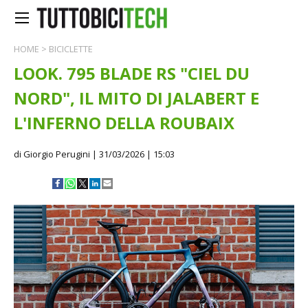
HOME
>
BICICLETTE
LOOK. 795 BLADE RS "CIEL DU
NORD", IL MITO DI JALABERT E
L'INFERNO DELLA ROUBAIX
di Giorgio Perugini
| 31/03/2026 | 15:03