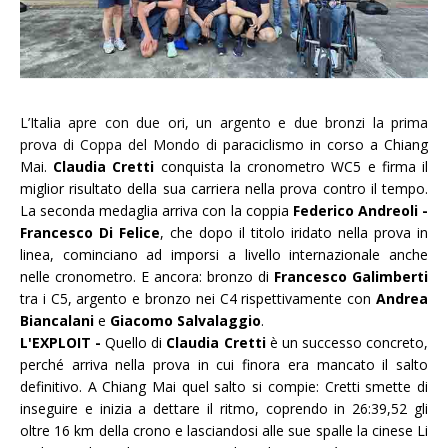
L’Italia apre con due ori, un argento e due bronzi la prima
prova di Coppa del Mondo d
i paraciclismo in corso a Chiang
Mai.
Claudia Cretti
conquista la cronometro WC5 e firma il
miglior risultato della sua carriera nella prova contro il tempo.
La seconda medaglia arriva con la coppia
Federico Andreoli -
Francesco Di Felice
, che dopo il titolo iridato nella prova in
linea, cominciano ad imporsi a livello internazionale anche
nelle cronometro. E ancora: bronzo di
Francesco Galimberti
tra i C5, argento e bronzo nei C4 rispettivamente con
Andrea
Biancalani
e
Giacomo Salvalaggio
.
L'EXPLOIT -
Quello di
Claudia Cretti
è un successo concreto,
perché arriva nella prova in cui finora era mancato il salto
definitivo. A Chiang Mai quel salto si compie: Cretti smette di
inseguire e inizia a dettare il ritmo, coprendo in 26:39,52 gli
oltre 16 km della crono e lasciandosi alle sue spalle la cinese Li