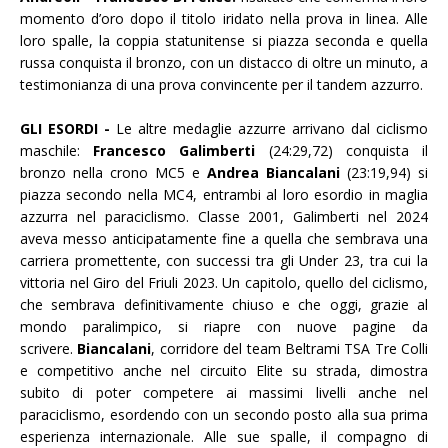
momento d’oro dopo il titolo iridato nella prova in linea. Alle
loro spalle, la coppia statunitense si piazza seconda e quella
russa conquista il bronzo, con un distacco di oltre un minuto, a
testimonianza di una prova convincente per il tandem azzurro.
GLI ESORDI -
Le altre medaglie azzurre arrivano dal ciclismo
maschile:
Francesco Galimberti
(24:29,72) conquista il
bronzo nella crono MC5 e
Andrea Biancalani
(23:19,94) si
piazza secondo nella MC4, entrambi al loro esordio in maglia
azzurra nel paraciclismo. Classe 2001, Galimberti nel 2024
aveva messo anticipatamente fine a quella che sembrava una
carriera promettente, con successi tra gli Under 23, tra cui la
vittoria nel Giro del Friuli 2023. Un capitolo, quello del ciclismo,
che sembrava definitivamente chiuso e che oggi, grazie al
mondo paralimpico, si riapre con nuove pagine da
scrivere.
Biancalani
, corridore del team Beltrami TSA Tre Colli
e competitivo anche nel circuito Elite su strada, dimostra
subito di poter competere ai massimi livelli anche nel
paraciclismo, esordendo con un secondo posto alla sua prima
esperienza internazionale. Alle sue spalle, il compagno di