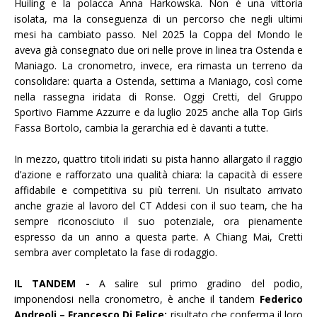
Huiling e la polacca Anna Harkowska. Non è una vittoria
isolata, ma la conseguenza di un percorso che negli ultimi
mesi ha cambiato passo. Nel 2025 la Coppa del Mondo le
aveva già consegnato due ori nelle prove in linea tra Ostenda e
Maniago. La cronometro, invece, era rimasta un terreno da
consolidare: quarta a Ostenda, settima a Maniago, così come
nella rassegna iridata di Ronse. Oggi Cretti, del Gruppo
Sportivo Fiamme Azzurre e da luglio 2025 anche alla Top Girls
Fassa Bortolo, cambia la gerarchia ed è davanti a tutte.
In mezzo, quattro titoli iridati su pista hanno allargato il raggio
d’azione e rafforzato una qualità chiara: la capacità di essere
affidabile e competitiva su più terreni. Un risultato arrivato
anche grazie al lavoro del CT Addesi con il suo team, che ha
sempre riconosciuto il suo potenziale, ora pienamente
espresso da un anno a questa parte. A Chiang Mai, Cretti
sembra aver completato la fase di rodaggio.
IL TANDEM -
A salire sul primo gradino del podio,
imponendosi nella cronometro, è anche il tandem
Federico
Andreoli – Francesco Di Felice:
risultato che conferma il loro