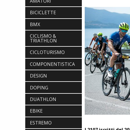
AMATORI
BICICLETTE
BMX
CICLISMO &
TRIATHLON
CICLOTURISMO
COMPONENTISTICA
DESIGN
DOPING
DUATHLON
EBIKE
ESTREMO
I 2107 iscritti del 