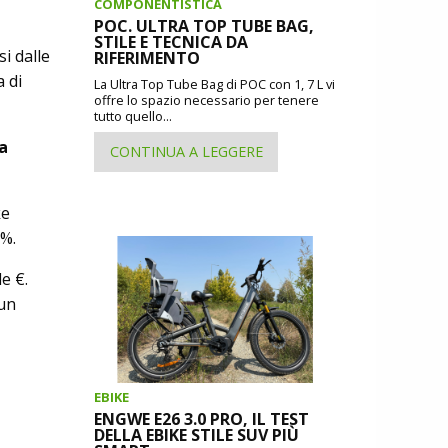
COMPONENTISTICA
POC. ULTRA TOP TUBE BAG,
STILE E TECNICA DA
i dalle
RIFERIMENTO
 di
La Ultra Top Tube Bag di POC con 1, 7 L vi
offre lo spazio necessario per tenere
tutto quello...
ua
CONTINUA A LEGGERE
ke
0%.
e €.
 un
EBIKE
ENGWE E26 3.0 PRO, IL TEST
DELLA EBIKE STILE SUV PIÙ