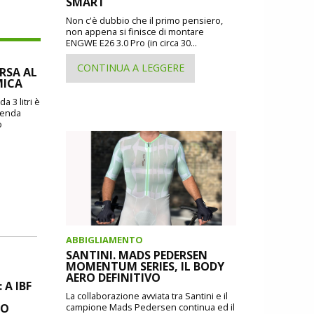
SMART
Non c'è dubbio che il primo pensiero,
non appena si finisce di montare
ENGWE E26 3.0 Pro (in circa 30...
CONTINUA A LEGGERE
ORSA AL
MICA
a 3 litri è
zienda
o
ABBIGLIAMENTO
SANTINI. MADS PEDERSEN
MOMENTUM SERIES, IL BODY
AERO DEFINITIVO
A IBF
La collaborazione avviata tra Santini e il
MO
campione Mads Pedersen continua ed il