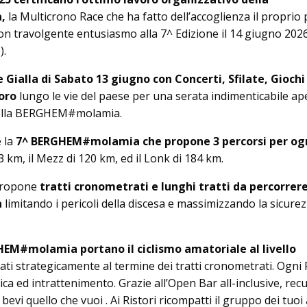
,
la Multicrono Race che ha fatto dell’accoglienza il proprio 
con travolgente entusiasmo alla 7^ Edizione il 14 giugno 202
).
 Gialla di Sabato 13 giugno con Concerti, Sfilate, Giochi
oro
lungo le vie del paese per una serata indimenticabile ap
i della BERGHEM#molamia.
 la
7^ BERGHEM#molamia che propone 3 percorsi per og
 73 km, il Mezz di 120 km, ed il Lonk di 184 km.
propone
tratti cronometrati e lunghi tratti da percorrer
a
limitando i pericoli della discesa e massimizzando la sicurez
GHEM#molamia portano il ciclismo amatoriale al livello
ti strategicamente al termine dei tratti cronometrati. Ogni 
a ed intrattenimento. Grazie all’Open Bar all-inclusive, recu
evi quello che vuoi . Ai Ristori ricompatti il gruppo dei tuoi 