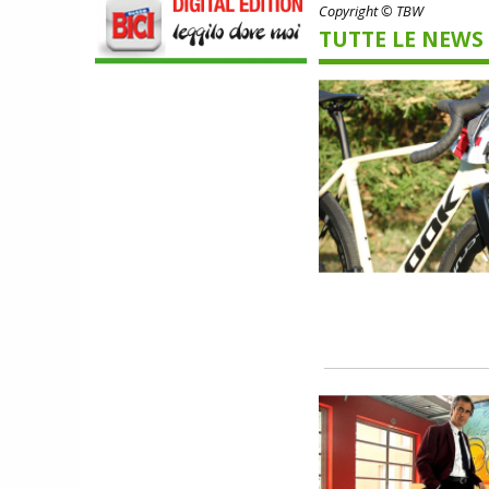
NALINI. APPUNTAMENTO A IBF PER
Copyright © TBW
SCOPRIRE IL PRIMO PANTALONCINO
TUTTE LE NEWS
CON AIRBAG INTEGRATO
SCARPE
DMT. TADEJ POGACAR, LA MAGLIA
GIALLA E UNA SPECIAL EDITION DELLA
POGI'S SUPERLIGHT
COMPONENTISTICA
ULAC. COURSIER JAGER 3L, LA BORSA
AL MANUBRIO LEGGERA ED
ECONOMICA
ABBIGLIAMENTO
NALINI. APPUNTAMENTO A IBF PER
SCOPRIRE IL PRIMO PANTALONCINO
CON AIRBAG INTEGRATO