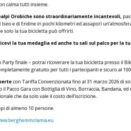
on calma tutti insieme.
ealpi Orobiche sono straordinariamente incantevoli,
pass
 Iseo e di Endine in pochi kilometri ed assapori un’atmosfera
e solo la tua bicicletta può offrirti.
ricevi la tua medaglia ed anche tu sali sul palco per la t
Party finale – potrai ricoverare la tua bicicletta presso il Bi
mpletamente gratuito per tutti i partecipanti e sicuro al 10
aperte
con Tariffa Convenzionata fino al 31 marzo 2026 di sol
il Pacco Gara con Bottiglia di Vino, Borraccia, Bandana, ed
nale che da solo vale il costo dell’iscrizione.
pi di almeno 10 persone.
ww.berghemmolamia.eu