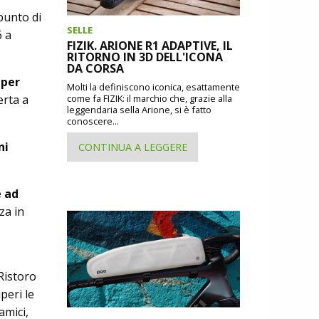
punto di
SELLE
6 a
FIZIK. ARIONE R1 ADAPTIVE, IL
RITORNO IN 3D DELL'ICONA
DA CORSA
 per
Molti la definiscono iconica, esattamente
erta a
come fa FIZIK: il marchio che, grazie alla
leggendaria sella Arione, si è fatto
conoscere...
ni
CONTINUA A LEGGERE
e ad
za in
Ristoro
peri le
amici,