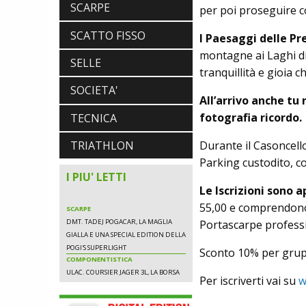
SCARPE
per poi proseguire c
DMT. TADEJ POGACAR, LA MAGLIA
GIALLA E UNA SPECIAL EDITION DELLA
SCATTO FISSO
I Paesaggi delle Pr
POGI'S SUPERLIGHT
COMPONENTISTICA
montagne ai Laghi di
SELLE
ULAC. COURSIER JAGER 3L, LA BORSA
tranquillità e gioia ch
AL MANUBRIO LEGGERA ED
SOCIETA'
ECONOMICA
All’arrivo anche tu 
ABBIGLIAMENTO
NALINI. APPUNTAMENTO A IBF PER
fotografia ricordo.
TECNICA
SCOPRIRE IL PRIMO PANTALONCINO
CON AIRBAG INTEGRATO
Durante il Casoncello 
TRIATHLON
Parking custodito, co
I PIU' LETTI
Le Iscrizioni sono 
SCARPE
55,00 e comprendono 
DMT. TADEJ POGACAR, LA MAGLIA
GIALLA E UNA SPECIAL EDITION DELLA
Portascarpe professio
POGI'S SUPERLIGHT
COMPONENTISTICA
Sconto 10% per grup
ULAC. COURSIER JAGER 3L, LA BORSA
AL MANUBRIO LEGGERA ED
Per iscriverti vai su
w
ECONOMICA
ABBIGLIAMENTO