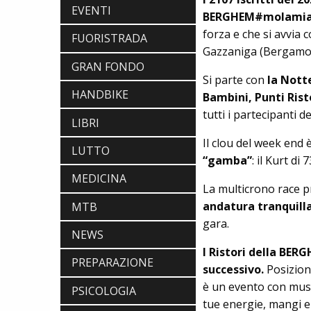
EVENTI
BERGHEM#molamia
forza e che si avvia 
FUORISTRADA
Gazzaniga (Bergamo
GRAN FONDO
Si parte con
la Notte
HANDBIKE
Bambini, Punti Rist
tutti i partecipant
LIBRI
Il clou del week end è
LUTTO
“gamba”
: il Kurt di
MEDICINA
La multicrono race 
andatura tranquill
MTB
gara.
NEWS
I Ristori della BER
PREPARAZIONE
successivo.
Posiziona
è un evento con music
PSICOLOGIA
tue energie, mangi e b
SCARPE