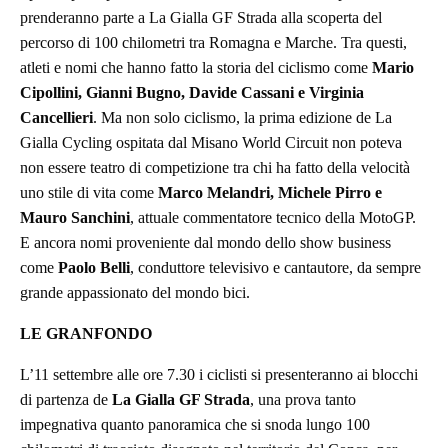
prenderanno parte a La Gialla GF Strada alla scoperta del
percorso di 100 chilometri tra Romagna e Marche. Tra questi,
atleti e nomi che hanno fatto la storia del ciclismo come
Mario
Cipollini, Gianni Bugno, Davide Cassani e Virginia
Cancellieri
. Ma non solo ciclismo, la prima edizione de La
Gialla Cycling ospitata dal Misano World Circuit non poteva
non essere teatro di competizione tra chi ha fatto della velocità
uno stile di vita come
Marco Melandri, Michele Pirro e
Mauro Sanchini
, attuale commentatore tecnico della MotoGP.
E ancora nomi proveniente dal mondo dello show business
come
Paolo Belli
, conduttore televisivo e cantautore, da sempre
grande appassionato del mondo bici.
LE GRANFONDO
L’11 settembre alle ore 7.30 i ciclisti si presenteranno ai blocchi
di partenza de
La Gialla GF Strada
, una prova tanto
impegnativa quanto panoramica che si snoda lungo 100