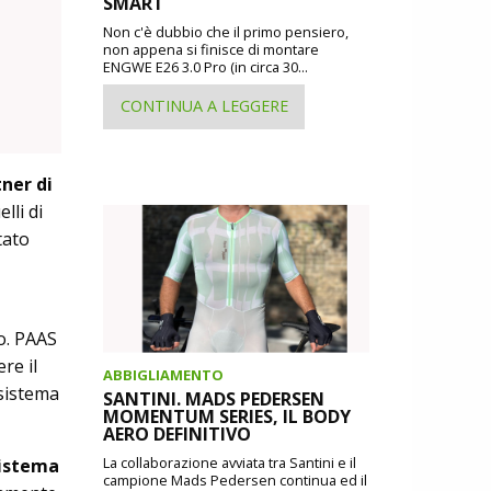
SMART
Non c'è dubbio che il primo pensiero,
non appena si finisce di montare
ENGWE E26 3.0 Pro (in circa 30...
CONTINUA A LEGGERE
ner di
elli di
tato
o. PAAS
re il
ABBIGLIAMENTO
 sistema
SANTINI. MADS PEDERSEN
MOMENTUM SERIES, IL BODY
AERO DEFINITIVO
La collaborazione avviata tra Santini e il
sistema
campione Mads Pedersen continua ed il