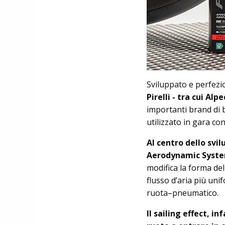
Sviluppato e perfezi
Pirelli - tra cui Al
importanti brand di b
utilizzato in gara co
Al centro dello svi
Aerodynamic Syste
modifica la forma del
flusso d’aria più unif
ruota–pneumatico.
Il sailing effect, 