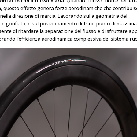
ontatto con il flusso d’aria.
Quando il flusso non è perfet
ta, questo effetto genera forze aerodinamiche che contribui
 nella direzione di marcia. Lavorando sulla geometria del
e gonfiato, e sul posizionamento del suo punto di massima
ente di ritardare la separazione del flusso e di sfruttare ap
iorando l’efficienza aerodinamica complessiva del sistema ruo