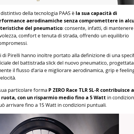
distintivo della tecnologia PAAS è
la sua capacità di
erformance aerodinamiche senza compromettere in alc
tteristiche del pneumatico
: consente, infatti, di mantenere
evolezza, comfort e tenuta di strada, offrendo un equilibrio
compromessi.
 di Pirelli hanno inoltre portato alla definizione di una specif
iciale del battistrada slick del nuovo pneumatico, progettata
ente il flusso d’aria e migliorare aerodinamica, grip e feeling
elocità.
 sua particolare forma
P ZERO Race TLR SL-R contribuisce a
la ruota, con un risparmio medio fino a 5 Watt
in condizioni
uò arrivare fino a 15 Watt in condizioni puntuali.