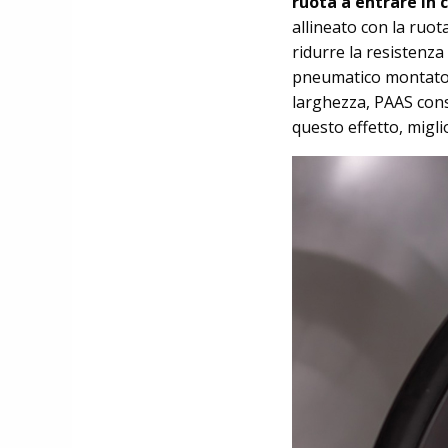
ruota a entrare in c
allineato con la ruo
ridurre la resistenza
pneumatico montato 
larghezza, PAAS cons
questo effetto, migl