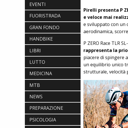
EVENTI
Pirelli presenta P 
FUORISTRADA
e veloce mai reali
e sviluppato con un o
GRAN FONDO
aerodinamica, scorre
HANDBIKE
P ZERO Race TLR SL
rappresenta la prio
LIBRI
piacere di spingere 
LUTTO
un equilibrio unico 
strutturale, velocità
MEDICINA
MTB
NEWS
PREPARAZIONE
PSICOLOGIA