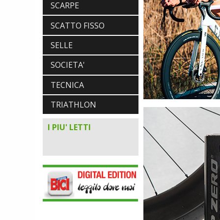
SCARPE
SCATTO FISSO
SELLE
SOCIETA'
TECNICA
TRIATHLON
I PIU' LETTI