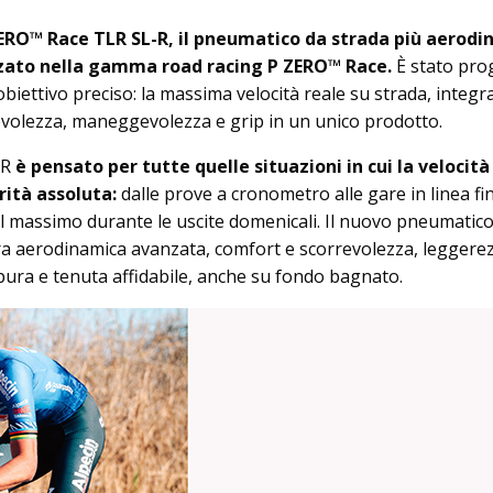
ZERO™ Race TLR SL-R, il pneumatico da strada più aerod
zzato nella gamma road racing P ZERO™ Race.
È stato pro
biettivo preciso: la massima velocità reale su strada, integ
volezza, maneggevolezza e grip in un unico prodotto.
-R
è pensato per tutte quelle situazioni in cui la velocità
rità assoluta:
dalle prove a cronometro alle gare in linea fin
al massimo durante le uscite domenicali. Il nuovo pneumatico
tra aerodinamica avanzata, comfort e scorrevolezza, leggere
 pura e tenuta affidabile, anche su fondo bagnato.