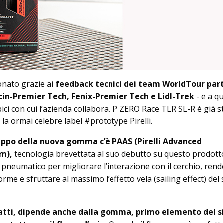
onato grazie ai
feedback tecnici dei team WorldTour part
pecin-Premier Tech, Fenix-Premier Tech e Lidl-Trek
- e a qu
ici con cui l’azienda collabora, P ZERO Race TLR SL-R è già s
n la ormai celebre label #prototype Pirelli.
luppo della nuova gomma c’è PAAS (Pirelli Advanced
m),
tecnologia brevettata al suo debutto su questo prodott
 pneumatico per migliorare l’interazione con il cerchio, rende
orme e sfruttare al massimo l’effetto vela (sailing effect) del
infatti, dipende anche dalla gomma, primo elemento del 