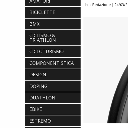
AMATORI
dalla Redazione
| 24/03/2
BICICLETTE
BMX
CICLISMO &
TRIATHLON
CICLOTURISMO
COMPONENTISTICA
DESIGN
DOPING
DUATHLON
EBIKE
ESTREMO