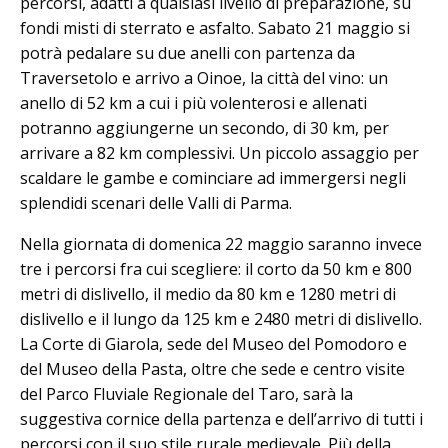
percorsi, adatti a qualsiasi livello di preparazione, su
fondi misti di sterrato e asfalto. Sabato 21 maggio si
potrà pedalare su due anelli con partenza da
Traversetolo e arrivo a Oinoe, la città del vino: un
anello di 52 km a cui i più volenterosi e allenati
potranno aggiungerne un secondo, di 30 km, per
arrivare a 82 km complessivi. Un piccolo assaggio per
scaldare le gambe e cominciare ad immergersi negli
splendidi scenari delle Valli di Parma.
Nella giornata di domenica 22 maggio saranno invece
tre i percorsi fra cui scegliere: il corto da 50 km e 800
metri di dislivello, il medio da 80 km e 1280 metri di
dislivello e il lungo da 125 km e 2480 metri di dislivello.
La Corte di Giarola, sede del Museo del Pomodoro e
del Museo della Pasta, oltre che sede e centro visite
del Parco Fluviale Regionale del Taro, sarà la
suggestiva cornice della partenza e dell’arrivo di tutti i
percorsi con il suo stile rurale medievale. Più della