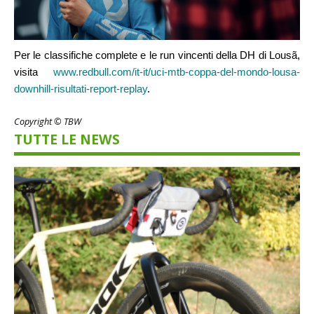
Per le classifiche complete e le run vincenti della DH di Lousã,
visita
www.redbull.com/it-it/uci-mtb-coppa-del-mondo-lousa-
downhill-risultati-report-replay
.
Copyright © TBW
TUTTE LE NEWS