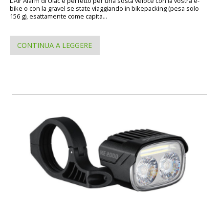
L’Air Alarm di Uläc è perfetto per una sosta veloce con la vostra e-
bike o con la gravel se state viaggiando in bikepacking (pesa solo
156 g), esattamente come capita...
CONTINUA A LEGGERE