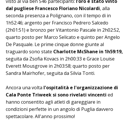
visto al via ben 546 partecipanti:
l’oro è stato vinto
dal pugliese Francesco Floriano Nicolardi
, alla
seconda presenza a Polignano, con il tempo di in
1h52:46; argento per Francisco Pedrero Salcedo
(2h01:51) e bronzo per Vitantonio Pascale in 2h02:52,
quarto posto per Marco Selicato e quinto per Angelo
De Pasquale. Le prime cinque donne giunte al
traguardo sono state
Charlotte McShane in 1h59:19,
seguita da Zsofia Kovacs in 2h00:33 e Grace Louise
Everett Mousgrove in 2h03:58; quarto posto per
Sandra Mairhofer, seguita da Silvia Tonti.
Ancora una volta
l'ospitalità e l'organizzazione di
Cala Ponte Triweek si sono rivelati vincenti
ed
hanno consentito agli atleti di gareggiare in
condizioni perfette in un angolo di Puglia davvero
spettacolare. All'anno prossimo!