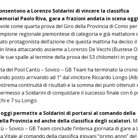
onsentono a Lorenzo Soldarini di vincere la classifica
morial Paolo Riva, gara a frazioni andata in scena oggi
vole come quarta prova del Giro della Provincia di Como per A
mpione regionale piemontese di categoria e già mattatore d
tato protagonista dell’azione che questa mattina ha deciso il
a in linea attaccando assieme a Lorenzo De Vecchi (Bustese O
lle sue spalle al termine della prova dei 53 chilometri in pr
eta del Pool Cantù – Sovico – GB Team ha terminato la crono
condo posto arrivando ad 1” dal vincitore Riccardo Longo (Al
strema continuità di risultati e la somma dei punti ottenuti 
rmesso a Soldarini di conquistare il successo finale con 6 pu
hi e 7 su Longo.
di oggi permette a Soldarini di portarsi al comando della
lla Provincia ed anche della classifica degli scalatori.
Ma
antù – Sovico – GB Team conclude l’intensa giornata di gare a
 Vitale al comando della classifica giovani “primo anno” del