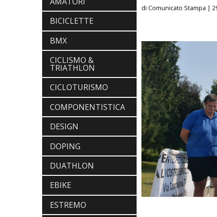
AMATORI
di Comunicato Stampa
| 2
BICICLETTE
BMX
CICLISMO &
TRIATHLON
CICLOTURISMO
COMPONENTISTICA
DESIGN
DOPING
DUATHLON
EBIKE
ESTREMO