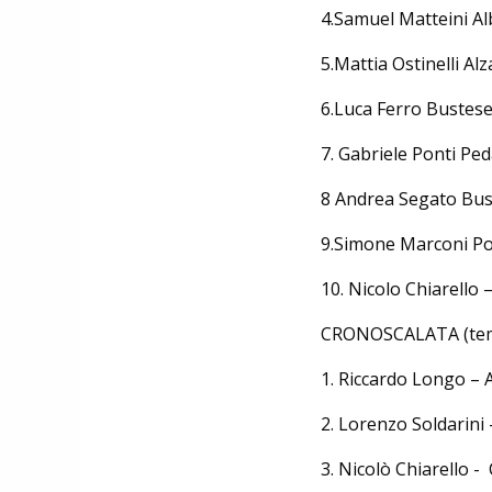
NEWS
4.Samuel Matte
NASCE «ANTONIO COLOMBO
INNOVATION & DESIGN AWARD»: A
5.Mattia Os
IBF DEBUTTA IL PREMIO ITALIANO
DELL'INNOVAZIONE NEL CICLISMO
6.Luca Ferr
7. Gabriele P
8 Andrea Seg
9.Simone Marconi
10. Nicolo Chi
CRONOSCALATA (tem
1.
Riccardo Longo
2.
Lorenzo Soldarin
3.
Nicolò Chiare