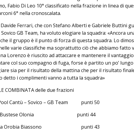
mo, Fabio Di Leo 10° classificato nella frazione in linea di que
coni 6° nella cronoscalata.
Davide Ferrari, che con Stefano Alberti e Gabriele Buttini gu
tù Sovico GB Team, ha voluto elogiare la squadra: «Ancora un
he il gruppo è il punto di forza di questa squadra. Lo dimos
 nelle varie classifiche ma soprattutto ciò che abbiamo fatto
ina Lorenzo è riuscito ad attaccare e mantenere il vantaggio 
tare col suo compagno di fuga, forse è partito un po’ lung
re sia per il risultato della mattina che per il risultato final
 detto i complimenti vanno a tutta la squadra»
E COMBINATA delle due frazioni
i Pool Cantù – Sovico – GB Team punti 50
ecchi Bustese Olonia punti 44
go Alba Orobia Biassono punti 43