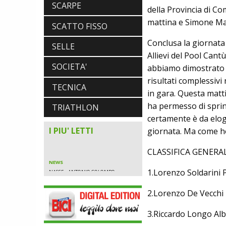
SCARPE
della Provincia di Co
mattina e Simone Mar
SCATTO FISSO
Conclusa la giornata 
SELLE
Allievi del Pool Can
SOCIETA'
abbiamo dimostrato c
NEWS
risultati complessivi
NASCE «ANTONIO COLOMBO
TECNICA
in gara. Questa matt
INNOVATION & DESIGN AWARD»: A
IBF DEBUTTA IL PREMIO ITALIANO
ha permesso di sprin
TRIATHLON
DELL'INNOVAZIONE NEL CICLISMO
certamente è da elogia
I PIU' LETTI
giornata. Ma come ho
CLASSIFICA GENERAL
NEWS
NASCE «ANTONIO COLOMBO
1.Lorenzo Soldarin
INNOVATION & DESIGN AWARD»: A
IBF DEBUTTA IL PREMIO ITALIANO
2.Lorenzo De V
DELL'INNOVAZIONE NEL CICLISMO
3.Riccardo Lon