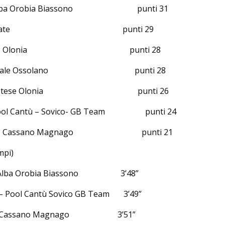
ini Alba Orobia Biassono punti 31
tinelli Alzate punti 29
o Bustese Olonia punti 28
onti Pedale Ossolano punti 28
ato Bustese Olonia punti 26
 Pool Cantù – Sovico- GB Team punti 24
arello – Cassano Magnago punti 21
pi)
 – Alba Orobia Biassono 3’48”
i – Pool Cantù Sovico GB Team 3’49”
llo - Cassano Magnago 3’51”