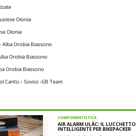
Alzate
ustese Olonia
ese Olonia
– Alba Orobia Biassono
Alba Orobia Biassono
lba Orobia Biassono
ool Cantù – Sovico -GB Team
COMPONENTISTICA
AIR ALARM ULÄC: IL LUCCHETTO
INTELLIGENTE PER BIKEPACKER