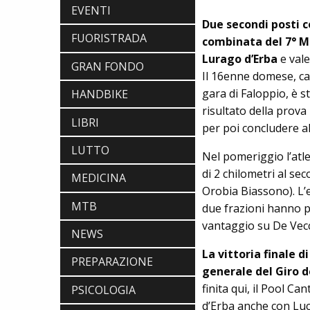
EVENTI
Due secondi posti c
FUORISTRADA
combinata del 7° Me
Lurago d’Erba
e vale
GRAN FONDO
Il 16enne domese, ca
gara di Faloppio, è s
HANDBIKE
risultato della prov
LIBRI
per poi concludere a
LUTTO
Nel pomeriggio l’atl
di 2 chilometri al se
MEDICINA
Orobia Biassono). L’e
MTB
due frazioni hanno pe
vantaggio su De Vecc
NEWS
La vittoria finale 
PREPARAZIONE
generale del Giro de
finita qui, il Pool C
PSICOLOGIA
d’Erba anche con Luca