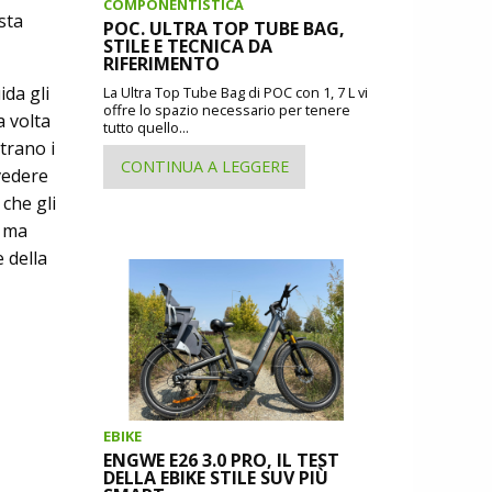
COMPONENTISTICA
sta
POC. ULTRA TOP TUBE BAG,
STILE E TECNICA DA
RIFERIMENTO
ida gli
La Ultra Top Tube Bag di POC con 1, 7 L vi
offre lo spazio necessario per tenere
a volta
tutto quello...
trano i
CONTINUA A LEGGERE
 vedere
che gli
o ma
e della
EBIKE
ENGWE E26 3.0 PRO, IL TEST
DELLA EBIKE STILE SUV PIÙ