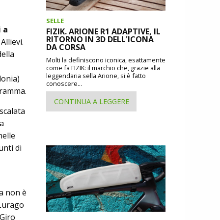
SELLE
 a
FIZIK. ARIONE R1 ADAPTIVE, IL
RITORNO IN 3D DELL'ICONA
llievi.
DA CORSA
ella
Molti la definiscono iconica, esattamente
come fa FIZIK: il marchio che, grazie alla
leggendaria sella Arione, si è fatto
lonia)
conoscere...
ogramma.
CONTINUA A LEGGERE
scalata
ba
nelle
nti di
 non è
 Lurago
 Giro