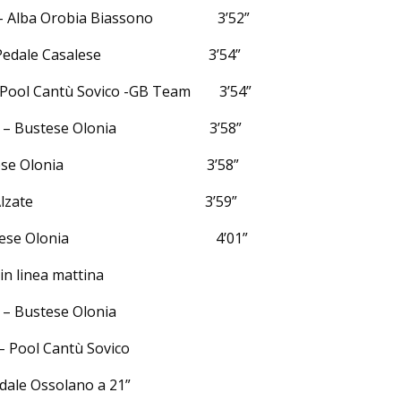
i – Alba Orobia Biassono 3’52”
ti – Pedale Casalese 3’54”
 Pool Cantù Sovico -GB Team 3’54”
cchi – Bustese Olonia 3’58”
– Bustese Olonia 3’58”
inelli – Alzate 3’59”
 – Bustese Olonia 4’01”
in linea mattina
 – Bustese Olonia
– Pool Cantù Sovico
dale Ossolano a 21”